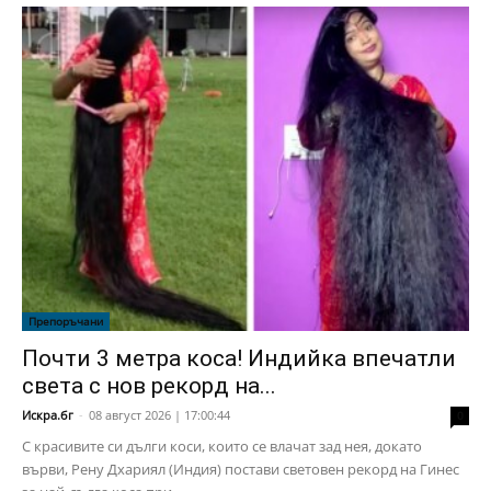
Препоръчани
Почти 3 метра коса! Индийка впечатли
света с нов рекорд на...
Искра.бг
-
08 август 2026 | 17:00:44
0
С красивите си дълги коси, които се влачат зад нея, докато
върви, Рену Дхариял (Индия) постави световен рекорд на Гинес