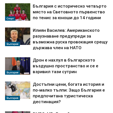
България с историческо четвърто
място на Световното първенство
по тенис за юноши до 14 години
Спорт
Илиян Василев: Американското
разузнаване предупреди за
възможна руска провокация срещу
България
държава член на НАТО
Дрон е нахлул в българското
въздушно пространство и се е
взривил тази сутрин
България
Достъпни цени, богата история и
по-малко тълпи: Защо България е
предпочитана туристическа
България
дестинация?