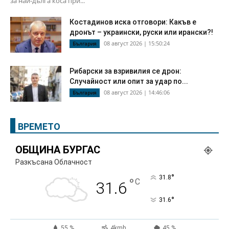
за най-дълга коса при...
Костадинов иска отговори: Какъв е
дронът – украински, руски или ирански?!
08 август 2026 | 15:50:24
България
Рибарски за взривилия се дрон:
Случайност или опит за удар по...
08 август 2026 | 14:46:06
България
ВРЕМЕТО
ОБЩИНА БУРГАС
Разкъсана Облачност
°
31.8
°
C
31.6
°
31.6
55 %
4kmh
45 %