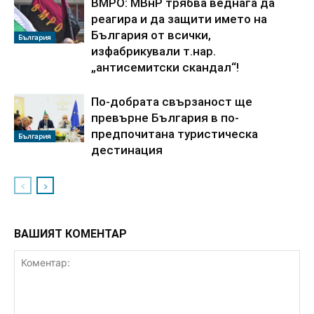
ВМРО: МВнР трябва веднага да
реагира и да защити името на
България от всички,
България
изфабрикували т.нар.
„антисемитски скандал“!
По‑добрата свързаност ще
превърне България в по-
предпочитана туристическа
България
дестинация
ВАШИЯТ КОМЕНТАР