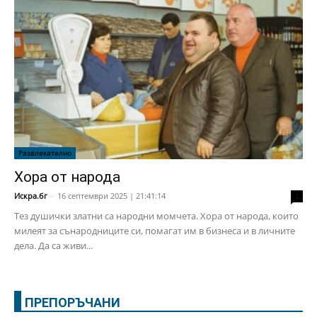
Развлекателно
Хора от народа
Искра.бг
-
16 септември 2025 | 21:41:14
2
Тез душички златни са народни момчета. Хора от народа, които
милеят за сънародниците си, помагат им в бизнеса и в личните
дела. Да са живи...
ПРЕПОРЪЧАНИ