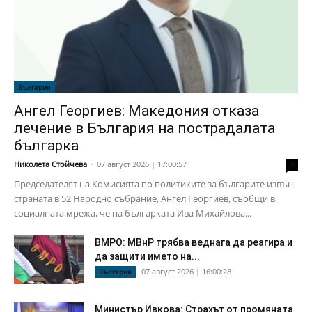
България
Ангел Георгиев: Македония отказа
лечение в България на пострадалата
българка
Николета Стойчева
-
07 август 2026 | 17:00:57
0
Председателят на Комисията по политиките за българите извън
страната в 52 Народно събрание, Ангел Георгиев, съобщи в
социалната мрежа, че на българката Ива Михайлова...
ВМРО: МВнР трябва веднага да реагира и
да защити името на...
07 август 2026 | 16:00:28
България
Министър Ивкова: Страхът от промяната