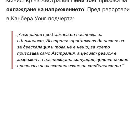
министър на Австралия
Пени Уонг
призова за
охлаждане на напрежението
. Пред репортери
в Канбера Уонг подчерта:
„Австралия продължава да настоява за
сдържаност, Австралия продължава да настоява
за деескалация и това не е нещо, за което
призовава само Австралия, а целият регион е
загрижен за настоящата ситуация, целият регион
призовава за възстановяване на стабилността.“