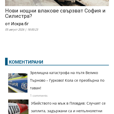
Нови нощни влакове свързват София и
Силистра?
от Искра.бг
05 август 2026 | 18:00:23
КОМЕНТИРАНИ
Зрелищна катастрофа на пътя Велико
Търново – Гурково! Кола се преобърна по
таван!
1 comments
Убийството на мъж в Пловдив: Случаят се
заплита, задържани са и непълнолетни