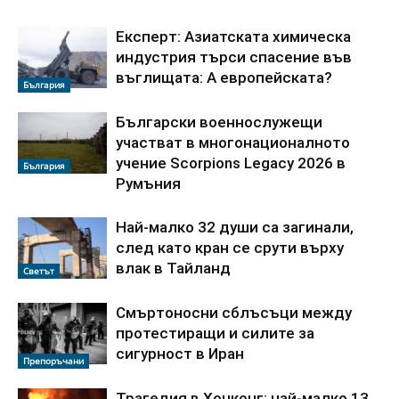
Експерт: Азиатската химическа
индустрия търси спасение във
въглищата: А европейската?
България
Български военнослужещи
участват в многонационалното
учение Scorpions Legacy 2026 в
България
Румъния
Най-малко 32 души са загинали,
след като кран се срути върху
влак в Тайланд
Светът
Смъртоносни сблъсъци между
протестиращи и силите за
сигурност в Иран
Препоръчани
Трагедия в Хонконг: най-малко 13