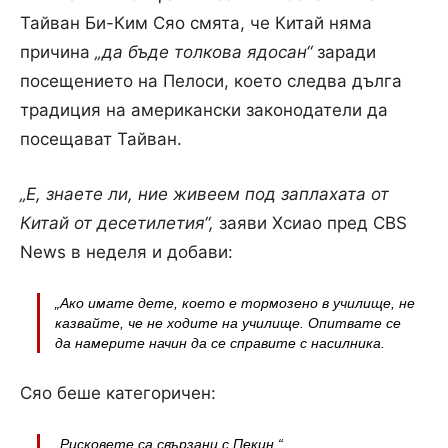
Тайван Би-Ким Сяо смята, че Китай няма
причина
„да бъде толкова ядосан“
заради
посещението на Пелоси, което следва дълга
традиция на американски законодатели да
посещават Тайван.
„Е, знаете ли, ние живеем под заплахата от
Китай от десетилетия“,
заяви Хсиао пред CBS
News в неделя и добави:
„Ако имате дете, което е тормозено в училище, не
казвайте, че не ходите на училище. Опитвате се
да намерите начин да се справите с насилника.
Сяо беше категоричен:
„Рисковете са свързани с Пекин.“