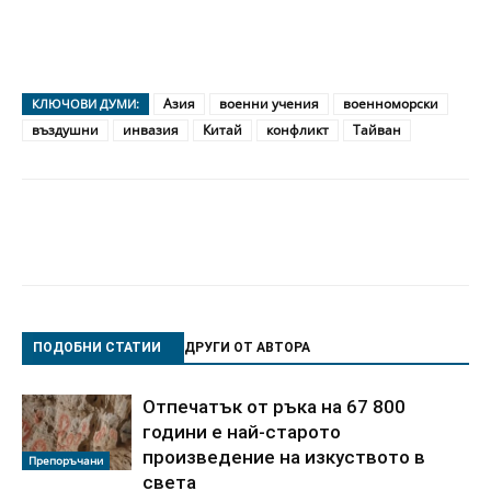
Азия
военни учения
военноморски
КЛЮЧОВИ ДУМИ:
въздушни
инвазия
Китай
конфликт
Тайван
ПОДОБНИ СТАТИИ
ДРУГИ ОТ АВТОРА
Отпечатък от ръка на 67 800
години е най-старото
произведение на изкуството в
Препоръчани
света