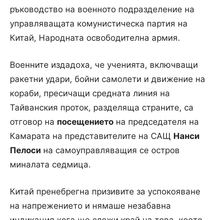
ръководство на военното подразделение на
управляващата комунистическа партия на
Китай, Народната освободителна армия.
Военните издадоха, че ученията, включващи
ракетни удари, бойни самолети и движение на
кораби, пресичащи средната линия на
Тайванския проток, разделяща страните, са
отговор на
посещението
на председателя на
Камарата на представителите на САЩ
Нанси
Пелоси
на самоуправляващия се остров
миналата седмица.
Китай пренебрегна призивите за успокояване
на напрежението и нямаше незабавна
индикация кога ще сложи край на това, което