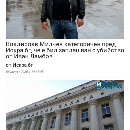
Владислав Милчев категоричен пред
Искра.бг, че е бил заплашван с убийство
от Иван Ламбов
от Искра.бг
06 август 2026 | 14:47:45