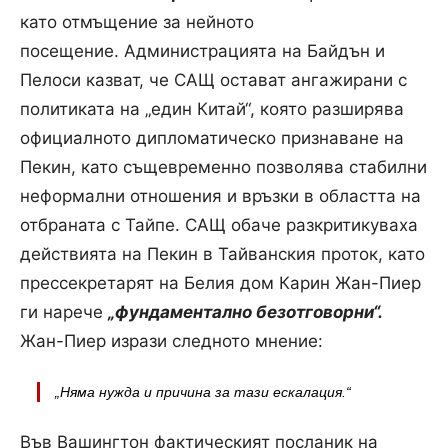
като отмъщение за нейното
посещение. Администрацията на Байдън и
Пелоси казват, че САЩ остават ангажирани с
политиката на „един Китай“, която разширява
официалното дипломатическо признаване на
Пекин, като същевременно позволява стабилни
неформални отношения и връзки в областта на
отбраната с Тайпе. САЩ обаче разкритикуваха
действията на Пекин в Тайванския проток, като
прессекретарят на Белия дом Карин Жан-Пиер
ги нарече
„фундаментално безотговорни“.
Жан-Пиер изрази следното мнение:
„Няма нужда и причина за тази ескалация.“
Във Вашингтон фактическият посланик на