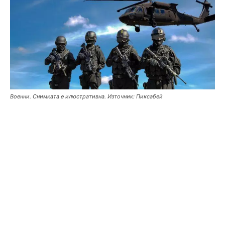
Военни. Снимката е илюстративна. Източник: Пиксабей