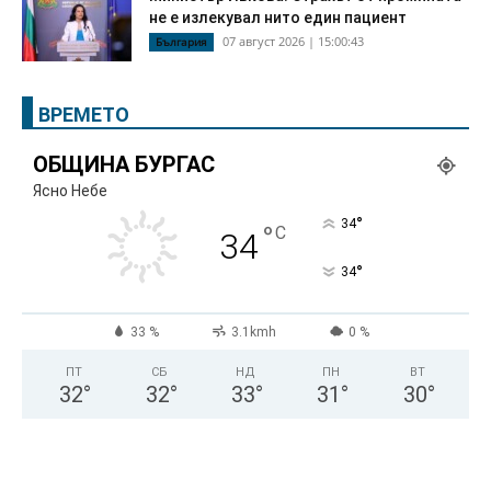
не е излекувал нито един пациент
07 август 2026 | 15:00:43
България
ВРЕМЕТО
ОБЩИНА БУРГАС
Ясно Небе
°
34
°
C
34
°
34
33 %
3.1kmh
0 %
ПТ
СБ
НД
ПН
ВТ
32
°
32
°
33
°
31
°
30
°