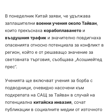
В понеделник Китай заяви, че удължава
заплашителни
военни учения около Тайван
,
които прекъснаха
корабоплаването
и
въздушния трафик
и значително повдигнаха
опасенията относно потенциала за конфликт в
регион, който е от решаващо значение за
световната търговия, съобщава „Асошиейтед
прес“.
Ученията ще включват учения за борба с
подводници, очевидно насочени към
подкрепата на САЩ за Тайван в случай на
потенциална
китайска инвазия
, сочат
публикации в социалните медии от източното