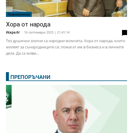
Развлекателно
Хора от народа
Искра.бг
-
16 септември 2025 | 21:41:14
2
Тез душички златни са народни момчета. Хора от народа, които
милеят за сънародниците си, помагат им в бизнеса и в личните
дела. Да са живи...
ПРЕПОРЪЧАНИ