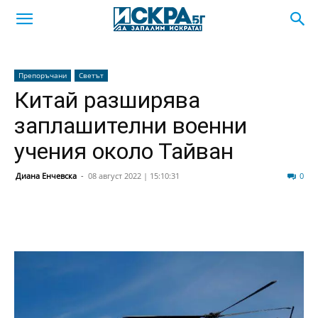
Препоръчани
Светът
Китай разширява
заплашителни военни
учения около Тайван
Диана Енчевска
-
08 август 2022 | 15:10:31
54
0