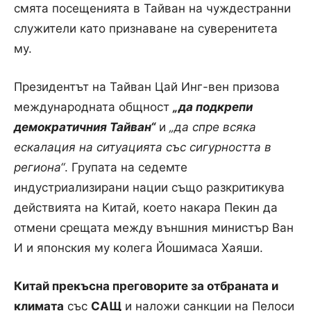
смята посещенията в Тайван на чуждестранни
служители като признаване на суверенитета
му.
Президентът на Тайван Цай Инг-вен призова
международната общност
„да подкрепи
демократичния Тайван“
и
„да спре всяка
ескалация на ситуацията със сигурността в
региона“
. Групата на седемте
индустриализирани нации също разкритикува
действията на Китай, което накара Пекин да
отмени срещата между външния министър Ван
И и японския му колега Йошимаса Хаяши.
Китай прекъсна преговорите за отбраната и
климата
със
САЩ
и наложи санкции на Пелоси