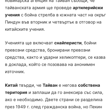
новинарска агенция на Тайван съобщи, че
тайванската армия ще проведе
артилерийски
учения
с бойна стрелба в южната част на окръг
Пиндун във вторник и четвъртък в отговор на
китайските учения.
Ученията ще включват
снайперисти
, бойни
превозни средства, бронирани превозни
средства, както и ударни хеликоптери, се казва
в доклада, който се позовава на анонимен
източник.
Китай
твърди, че
Тайван
е негова
собствена
територия
и заплаши да го анексира със сила,
ако е необходимо. Двете страни се разделиха
през 1949 г. след гражданска война, но Пекин