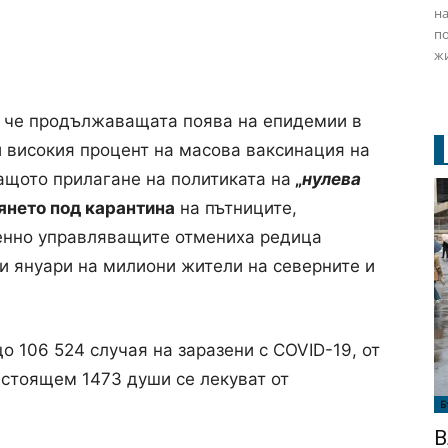
на
по
жи
, че продължаващата поява на епидемии в
и високия процент на масова ваксинация на
щото прилагане на политиката на
„
нулева
янето под карантина
на пътниците,
енно управляващите отмениха редица
и януари на милиони жители на северните и
 106 524 случая на заразени с COVID-19, от
астоящем 1473 души се лекуват от
Б
В