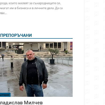
рода, които милеят за сънародниците си,
магат им в бизнеса и в личните дела. Да са
ви...
ПРЕПОРЪЧАНИ
ългария
ладислав Милчев