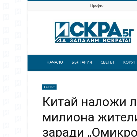
Профил
Искра.бг
НАЧАЛО
БЪЛГАРИЯ
СВЕТЪТ
КОРУП
Светът
Китай наложи л
милиона жители
заради „Омикро