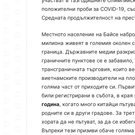
участват в тазгодишните Олимпийск
положителни проби за COVID-19, съ
Средната продължителност на прест
Местното население на Байсе наброя
милиона живеят в големия околен с
граница. Държавните медии разкрих
граничните пунктове се е забавило
трансграничната търговия, които в
виетнамските производители на плод
голяма част от приходите си. Първи
били регистрирани в събота, в края
година
, когато много китайци пътув
родните си в други градове. За тре
хората да не пътуват, за да се изб
Въпреки тези призиви обаче голяма 