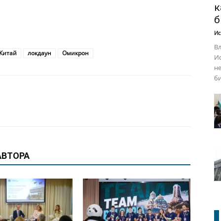
к
б
Ис
Вл
Китай
локдаун
Омикрон
Ис
не
би
АВТОРА