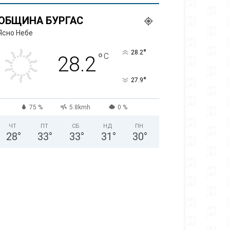
ОБЩИНА БУРГАС
Ясно Небе
°
28.2
°
C
28.2
°
27.9
75 %
5.8kmh
0 %
ЧТ
ПТ
СБ
НД
ПН
28
°
33
°
33
°
31
°
30
°