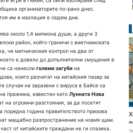
ите игри в Пекин, са били изолирани след
общиха организаторите по-рано днес.
оя им в изолация е седем дни.
ва около 1,4 милиона души, а други 3
елски район, който граничи с виетнамската
а, че митническия контрол на два от
, което е довело до допълнителни смущения в
ече са нанесли
големи загуби
на
ове, които разчитат на китайския пазар за
те случаи на заразени с вируса в Байсе са
 на празника, известен като
Лунната Нова
ат на огромни разстояния, за да посетят
Р
та поредна година правителството призова
Х
егнат мащабно разпространение на новия щам.
Ис
част от китайските граждани не ги спазиха.
Те