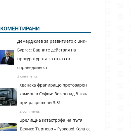
КОМЕНТИРАНИ
Демерджиев за развитието с ВиК-
Бургас: Бавните действия на
прокуратурата са отказ от
справедливост
2 comments
Хванаха фрапиращо претоварен
камион в София: Возел над 8 тона
при разрешени 3.5!
2 comments
Зрелищна катастрофа на пътя
Велико Търново – Гурково! Кола се