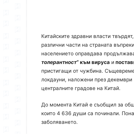
Китайските здравни власти твърдят
различни части на страната въпрек
населението оправдава продължава
толерантност
“ към вируса
и
постав
пристигащи от чужбина. Същеврем
локдауни, наложени през декември 
централните градове на Китай.
До момента Китай е съобщил за общо
които 4 636 души са починали. Пон
заболяването.