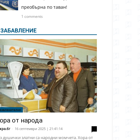
преобърна по таван!
1 comments
ЗАБАВЛЕНИЕ
азвлекателно
ора от народа
кра.бг
-
16 септември 2025 | 21:41:14
2
з душички златни са народни момчета. Хора от