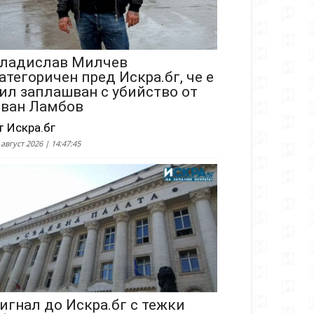
ладислав Милчев
атегоричен пред Искра.бг, че е
ил заплашван с убийство от
ван Ламбов
т Искра.бг
 август 2026 | 14:47:45
игнал до Искра.бг с тежки