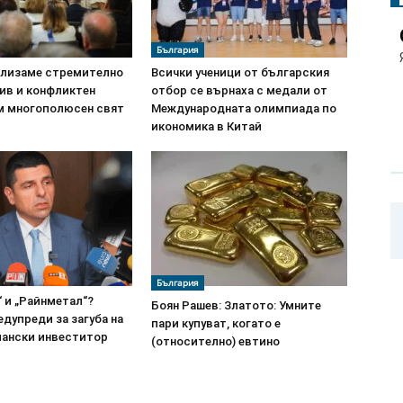
България
влизаме стремително
Всички ученици от българския
ив и конфликтен
отбор се върнаха с медали от
м многополюсен свят
Международната олимпиада по
икономика в Китай
България
 и „Райнметал“?
Боян Рашев: Златото: Умните
дупреди за загуба на
пари купуват, когато е
мански инвеститор
(относително) евтино