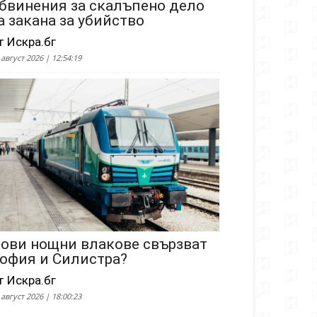
бвинения за скалъпено дело
а закана за убийство
т Искра.бг
 август 2026 | 12:54:19
ови нощни влакове свързват
офия и Силистра?
т Искра.бг
 август 2026 | 18:00:23