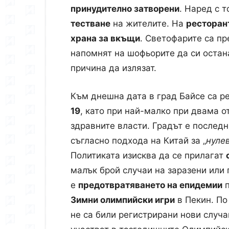
принудително затворени
. Наред с 
тестване
на жителите. На
ресторан
храна за вкъщи
. Светофарите са пр
напомнят на шофьорите да си остан
причина да излязат.
Към днешна дата в град Байсе са р
19
, като при най-малко при двама о
здравните власти. Градът е последн
съгласно подхода на Китай за „
нуле
Политиката изисква да се прилагат
малък брой случаи на заразени или 
е
предотвратяването на епидемии
п
Зимни олимпийски игри
в Пекин. По
не са били регистрирани нови случа