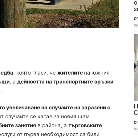
о
з
о
06
редба
, която гласи, че
жителите
на южния
ъщи
, а
дейността на транспортните връзки
а
.
Н
то увеличаване на случаите на заразени с
С
 от случаите се касае за новия щам
о
бните занятия
в района, а
търговските
05
 услуги от първа необходимост са били