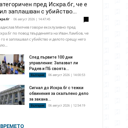
атегоричен пред Искра.бг, че е
ил заплашван с убийство...
кра.бг
-
06 август 2026 | 14:47:45
0
адислав Милчев говори ексклузивно пред
кра.бг по повод твърденията на Иван Ламбов, че
 го е заплашвал с убийство и делото срещу него
ло...
След първите 100 дни
управление: Запазват ли
Радев и ПБ своята...
06 август 2026 | 14:00:53
България
Сигнал до Искра.бг с тежки
обвинения за скалъпено дело
за закана...
06 август 2026 | 12:54:19
България
ВРЕМЕТО