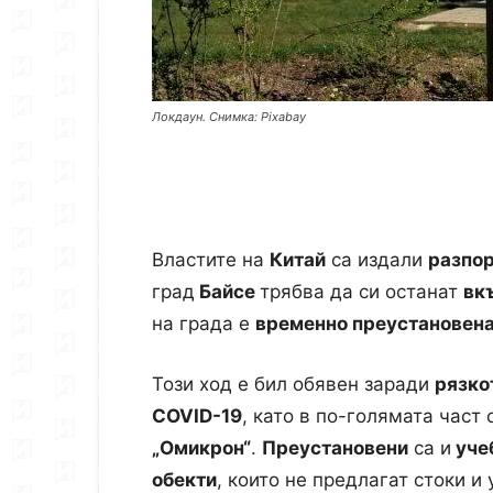
Локдаун. Снимка: Pixabay
Властите на
Китай
са издали
разпо
град
Байсе
трябва да си останат
вк
на града е
временно преустановен
Този ход е бил обявен заради
рязко
COVID-19
, като в по-голямата част
„Омикрон“
.
Преустановени
са и
уче
обекти
, които не предлагат стоки и