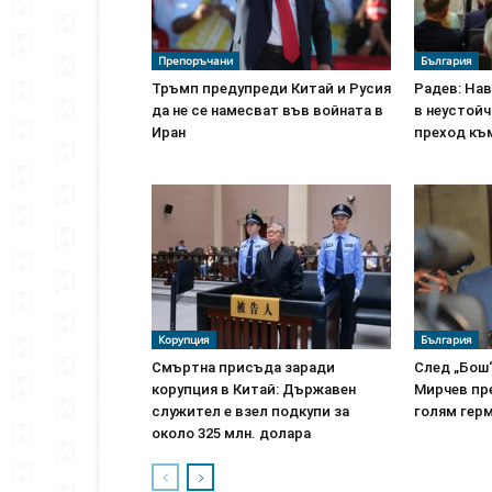
Препоръчани
България
Тръмп предупреди Китай и Русия
Радев: На
да не се намесват във войната в
в неустойч
Иран
преход къ
Корупция
България
Смъртна присъда заради
След „Бош“
корупция в Китай: Държавен
Мирчев пре
служител е взел подкупи за
голям гер
около 325 млн. долара