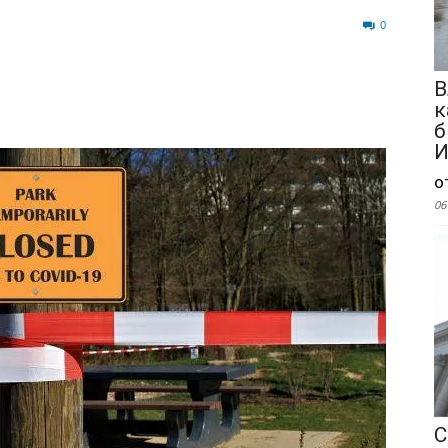
45
0
В
к
б
И
о
06
С