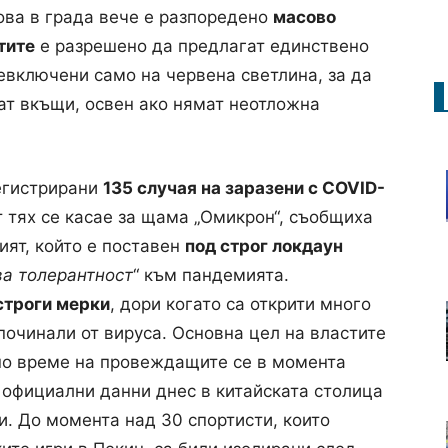
това в града вече е разпоредено
масово
тите
е разрешено да предлагат единствено
евключени само на червена светлина, за да
ат вкъщи, освен ако нямат неотложна
егистрирани
135 случая на заразени с COVID-
т тях се касае за щама „Омикрон“, съобщиха
ият, който е поставен
под строг локдаун
ва толерантност
“ към пандемията.
строги мерки
, дори когато са открити много
починали от вируса. Основна цел на властите
о време на провеждащите се в момента
 официални данни днес в китайската столица
и. До момента над 30 спортисти, които