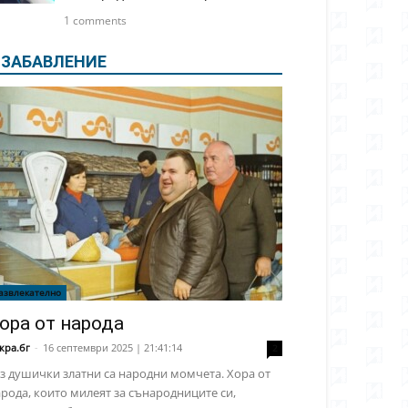
1 comments
ЗАБАВЛЕНИЕ
азвлекателно
ора от народа
кра.бг
-
16 септември 2025 | 21:41:14
2
з душички златни са народни момчета. Хора от
рода, които милеят за сънародниците си,