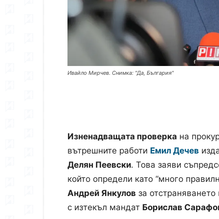
Ивайло Мирчев. Снимка: "Да, България"
Изненадващата проверка
на прокур
вътрешните работи
Емил Дечев
изда
Делян Пеевски
. Това заяви съпредс
който определи като “много правил
Андрей Янкулов
за отстраняването 
с изтекъл мандат
Борислав Сарафо