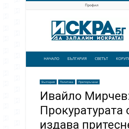
Профил
Искра.бг
НАЧАЛО
БЪЛГАРИЯ
СВЕТЪТ
КОРУП
България
Политика
Препоръчани
Ивайло Мирчев:
Прокуратурата 
издава притесн