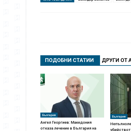
Сподели
ПОДОБНИ СТАТИИ
ДРУГИ ОТ 
България
България
Ангел Георгиев: Македония
Непълноле
отказа лечение в България на
убийствот