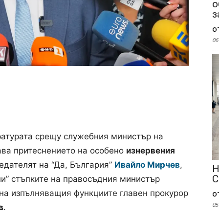
о
з
о
06
атурата срещу служебния министър на
ва притеснението на особено
изнервения
едателят на “Да, България”
Ивайло Мирчев
,
Н
С
ни” стъпките на правосъдния министър
на изпълняващия функциите главен прокурор
о
05
в
.