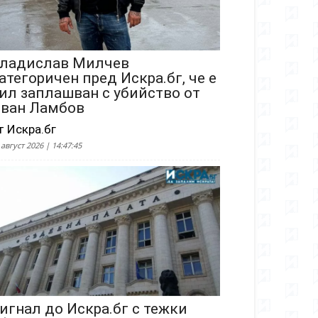
ладислав Милчев
атегоричен пред Искра.бг, че е
ил заплашван с убийство от
ван Ламбов
т Искра.бг
 август 2026 | 14:47:45
игнал до Искра.бг с тежки