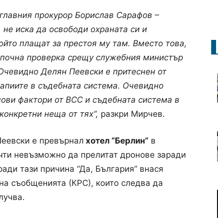
 главния прокурор Борислав Сарафов –
, не иска да освободи охраната си и
ойто плащат за престоя му там. Вместо това,
апочна проверка срещу служебния министър
Очевидно Делян Пеевски е притеснен от
 капиите в съдебната система. Очевидно
чови фактори от ВСС и съдебната система в
 конкретни неща от тях“,
разкри Мирчев.
Пеевски е превърнал
хотел “Берлин”
в
очти невъзможно да прелитат дронове заради
ади тази причина “Да, България” внася
на съобщенията (КРС), които следва да
лучва.