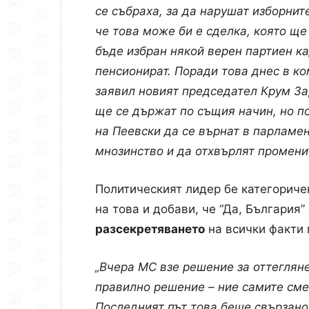
се събраха, за да нарушат изборнит
че това може би е сделка, която ще
бъде избран някой верен партиен ка
пенсионират. Поради това днес в ко
заявил новият председател Крум За
ще се държат по същия начин, но по
на Пеевски да се върнат в парламен
мнозинство и да отхвърлят промени
Политическият лидер бе категориче
на това и добави, че “Да, България”
разсекретяването
на всички факти 
„Вчера МС взе решение за оттегляне
правилно решение – ние самите сме
Последният път това беше свързано 