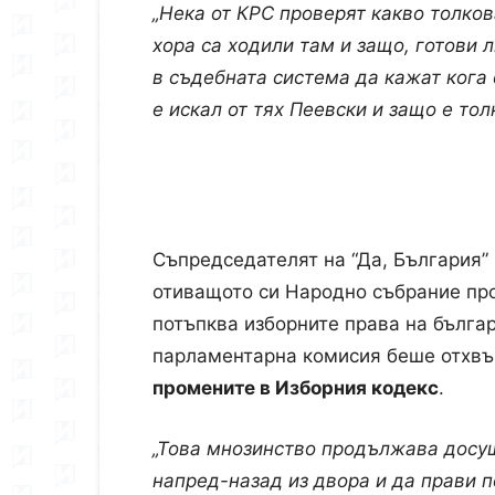
„Нека от КРС проверят какво толков
хора са ходили там и защо, готови 
в съдебната система да кажат кога 
е искал от тях Пеевски и защо е тол
Съпредседателят на “Да, България”
отиващото си Народно събрание про
потъпква изборните права на българ
парламентарна комисия беше отхвъ
промените в Изборния кодекс
.
„Това мнозинство продължава досущ
напред-назад из двора и да прави 