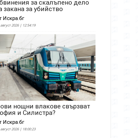
бвинения за скалъпено дело
а закана за убийство
т Искра.бг
 август 2026 | 12:54:19
ови нощни влакове свързват
офия и Силистра?
т Искра.бг
 август 2026 | 18:00:23