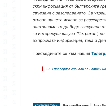
скри информация от българските гр
свързани с разследването. За утре
отново нашето искане за разсекретя
настояваме то да бъде гласувано от
го интересува казуса “Петрохан”, н
въпросната информация, така и Ден
Присъединете се към нашия
Телегр
СГП проверява сигнали за натиск н
Божидар Божанов
Емил Де
КЛЮЧОВИ ДУМИ: