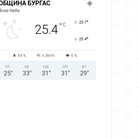
ОБЩИНА БУРГАС
Ясно Небе
°
25.7
°
C
25.4
°
25.4
84 %
6.3kmh
0 %
ПТ
СБ
НД
ПН
ВТ
25
°
33
°
31
°
31
°
29
°