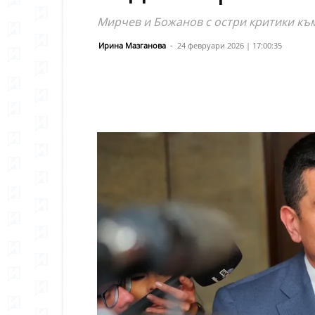
Мирчев и Божанов с остри критики къ
Ирина Мазганова
-
24 февруари 2026 | 17:00:35
Сподели