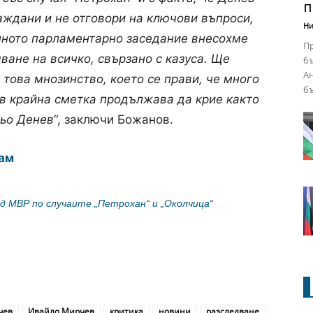
п
аждани и не отговори на ключови въпроси,
Ни
шното парламентарно заседание внесохме
Пр
ване на всичко, свързано с казуса. Ще
бъ
Ан
 това мнозинство, което се прави, че много
бъ
о в крайна сметка продължава да крие както
ьо Денев“
, заключи Божанов.
ам
ад МВР по случаите „Петрохан“ и „Околчица“
чев
Ивайло Мирчев
критика
новини
разследване