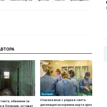
АВТОРА
България
Спасиха мъж с рядка в света
тните, обвинени за
дисекация на коремна аорта чрез
о в Пловдив, остават