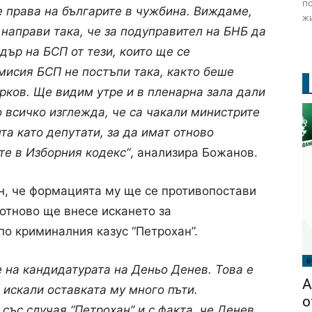
по
е права на българите в чужбина. Виждаме,
жи
 направи така, че за подуправител на БНБ да
дър на БСП от тези, които ще се
мисия БСП не постъпи така, както беше
рков. Ще видим утре и в пленарна зала дали
 всичко изглежда, че са чакали министрите
та като депутати, за да имат отново
те в Изборния кодекс“
, анализира Божанов.
н, че формацията му ще се противопостави
 отново ще внесе искането за
по криминалния казус “Петрохан”.
Б
 на кандидатурата на Деньо Денев. Това е
А
 искали оставката му много пъти.
о
със случая “Петрохан” и с факта, че Денев