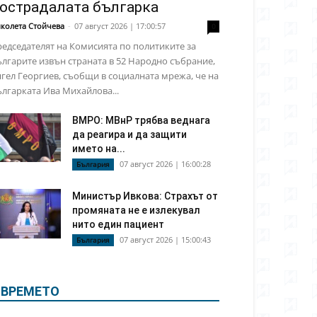
острадалата българка
колета Стойчева
-
07 август 2026 | 17:00:57
0
едседателят на Комисията по политиките за
лгарите извън страната в 52 Народно събрание,
гел Георгиев, съобщи в социалната мрежа, че на
лгарката Ива Михайлова...
ВМРО: МВнР трябва веднага
да реагира и да защити
името на...
07 август 2026 | 16:00:28
България
Министър Ивкова: Страхът от
промяната не е излекувал
нито един пациент
07 август 2026 | 15:00:43
България
ВРЕМЕТО