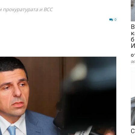
м прокуратурата и ВСС
91
0
В
к
б
И
о
06
С