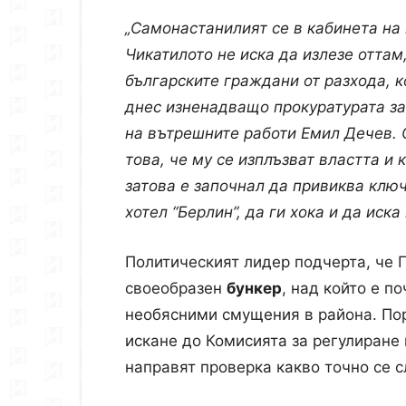
„Самонастанилият се в кабинета на
Чикатилото не иска да излезе оттам
българските граждани от разхода, к
днес изненадващо прокуратурата з
на вътрешните работи Емил Дечев. 
това, че му се изплъзват властта и
затова е започнал да привиква клю
хотел “Берлин”, да ги хока и да иска
Политическият лидер подчерта, че 
своеобразен
бункер
, над който е п
необясними смущения в района. Пор
искане до Комисията за регулиране 
направят проверка какво точно се с