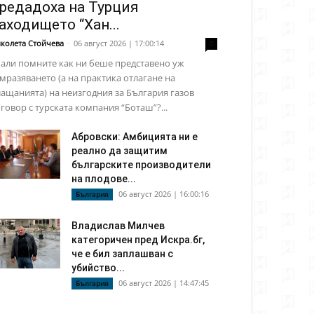
редадоха на Турция
аходището “Хан...
колета Стойчева
-
06 август 2026 | 17:00:14
0
али помните как ни беше представено уж
мразяването (а на практика отлагане на
ащанията) на неизгодния за България газов
говор с турската компания “Боташ”?...
Абровски: Амбицията ни е
реално да защитим
българските производители
на плодове...
06 август 2026 | 16:00:16
България
Владислав Милчев
категоричен пред Искра.бг,
че е бил заплашван с
убийство...
06 август 2026 | 14:47:45
България