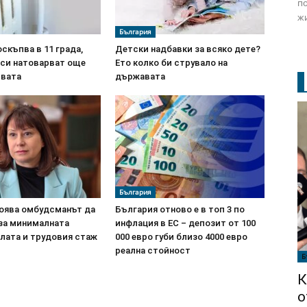
по
жи
България
скъпва в 11 града,
Детски надбавки за всяко дете?
кси натоварват още
Ето колко би струвало на
вата
държавата
България
оява омбудсманът да
България отново е в топ 3 по
 за минималната
инфлация в ЕС – депозит от 100
лата и трудовия стаж
000 евро губи близо 4000 евро
реална стойност
Б
К
о