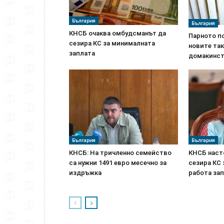
България
България
КНСБ очаква омбудсманът да
Парното по
сезира КС за минималната
новите та
заплата
домакинст
България
България
КНСБ: На тричленно семейство
КНСБ наст
са нужни 1491 евро месечно за
сезира КС
издръжка
работа зап