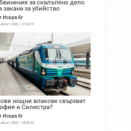
бвинения за скалъпено дело
а закана за убийство
т Искра.бг
 август 2026 | 12:54:19
ови нощни влакове свързват
офия и Силистра?
т Искра.бг
 август 2026 | 18:00:23