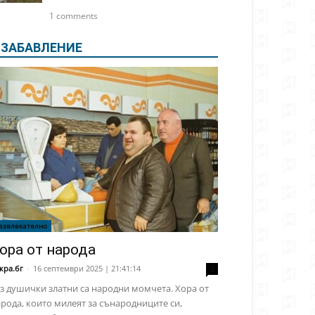
1 comments
ЗАБАВЛЕНИЕ
азвлекателно
ора от народа
кра.бг
-
16 септември 2025 | 21:41:14
2
з душички златни са народни момчета. Хора от
рода, които милеят за сънародниците си,