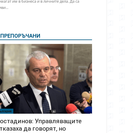
магат им в бизнеса и в личните дела. Да са
ви...
ПРЕПОРЪЧАНИ
ългария
остадинов: Управляващите
тказаха да говорят, но