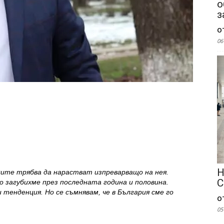
о
з
о
06
Н
дите трябва да нарастват изпреварващо на нея.
С
о загубихме през последната година и половина.
тенденция. Но се съмнявам, че в България сме го
о
05