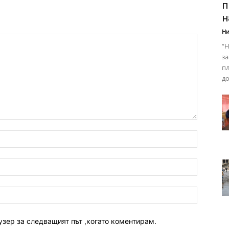
п
н
Ни
“Н
за
пл
до
узер за следващият път ,когато коментирам.