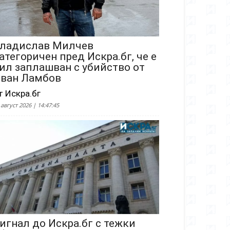
ладислав Милчев
атегоричен пред Искра.бг, че е
ил заплашван с убийство от
ван Ламбов
т Искра.бг
 август 2026 | 14:47:45
игнал до Искра.бг с тежки