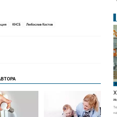
ация
КНСБ
Любослав Костов
АВТОРА
Р
Х
Ис
Те
на