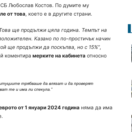
НСБ Любослав Костов. По думите му
ле от това
, което е в другите страни.
 Това ще продължи цяла година. Темпът на
положителен. Казано по по-простичък начин
 той ще продължи да поскъпва, но с 15%”
,
ой коментира
мерките на кабинета
относно
итуциите трябваше да влязат и да проверят
ват те и има ли спекула.”
еврото от 1 януари 2024 година
няма да има
е.