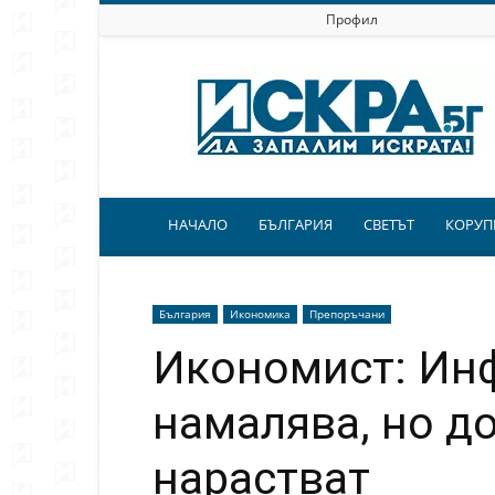
Профил
Искра.бг
НАЧАЛО
БЪЛГАРИЯ
СВЕТЪТ
КОРУП
България
Икономика
Препоръчани
Икономист: Ин
намалява, но д
нарастват