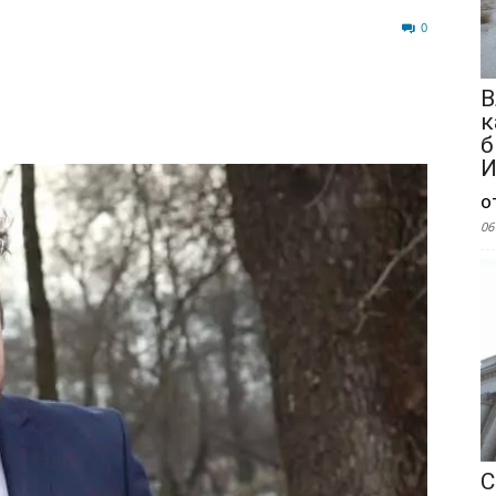
71
0
В
к
б
И
о
06
С