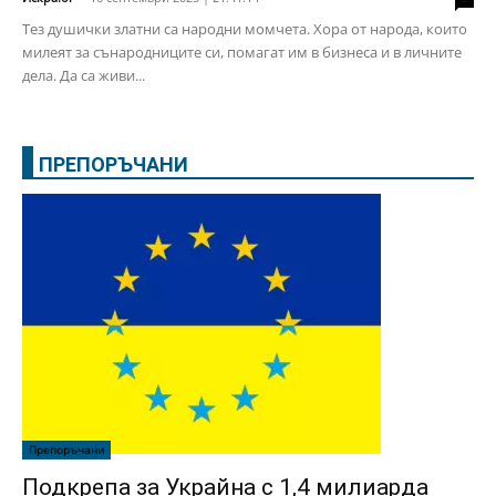
Тез душички златни са народни момчета. Хора от народа, които
милеят за сънародниците си, помагат им в бизнеса и в личните
дела. Да са живи...
ПРЕПОРЪЧАНИ
Препоръчани
Подкрепа за Украйна с 1,4 милиарда