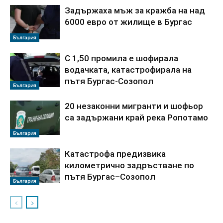
Задържаха мъж за кражба на над
6000 евро от жилище в Бургас
България
С 1,50 промила е шофирала
водачката, катастрофирала на
пътя Бургас-Созопол
България
20 незаконни мигранти и шофьор
са задържани край река Ропотамо
България
Катастрофа предизвика
километрично задръстване по
пътя Бургас–Созопол
България