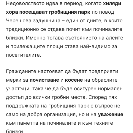
Недоволството идва в период, когато
хиляди
хора посещават гробищния парк
по повод
Черешова задушница – един от дните, в които
традиционно се отдава почит към починалите
близки. Именно тогава състоянието на алеите
и прилежащите площи става най-видимо за
посетителите.
Непочистени гробове. Снимка: Facebook
Гражданите настояват да бъдат предприети
мерки за
почистване
и
косене
на обраслите
участъци, така че да бъде осигурен нормален
достъп до всички гробни места. Според тях
поддръжката на гробищния парк е въпрос не
само на добра организация, но и на
уважение
към паметта на починалите и към техните
близки.