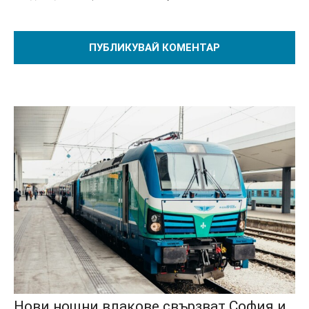
Нови нощни влакове свързват София и