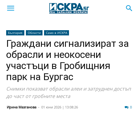
България
Области
Само в ИСКРА
Граждани сигнализират за
обрасли и неокосени
участъци в Гробищния
парк на Бургас
Снимки показват обрасли алеи и затруднен достъп
до част от гробните места
Ирина Мазганова
-
01 юни 2026 | 13:08:26
457
0