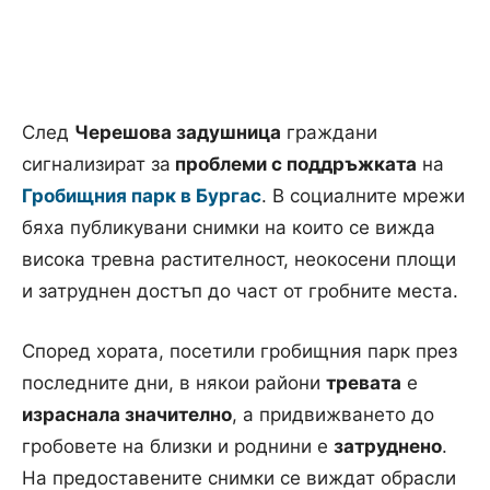
След
Черешова задушница
граждани
сигнализират за
проблеми с поддръжката
на
Гробищния парк в Бургас
. В социалните мрежи
бяха публикувани снимки на които се вижда
висока тревна растителност, неокосени площи
и затруднен достъп до част от гробните места.
Според хората, посетили гробищния парк през
последните дни, в някои райони
тревата
е
израснала значително
, а придвижването до
гробовете на близки и роднини е
затруднено
.
На предоставените снимки се виждат обрасли