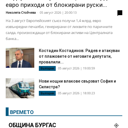
евро приходи от блокирани руски...
Николета Стойчева
-
05 август 2026 | 20:00:13
0
На 3 август Европейският съюз получи 1,4 млрд. евро
извънредни печалби, генерирани от лихвите по паричните
салда, произхождащи от блокирани активи на Централната
банка...
Костадин Костадинов: Радев е атакуван
от плажoвете от неговите депутати,
провалили...
05 август 2026 | 19:00:59
България
Нови нощни влакове свързват София и
Силистра?
05 август 2026 | 18:00:23
България
ВРЕМЕТО
ОБЩИНА БУРГАС