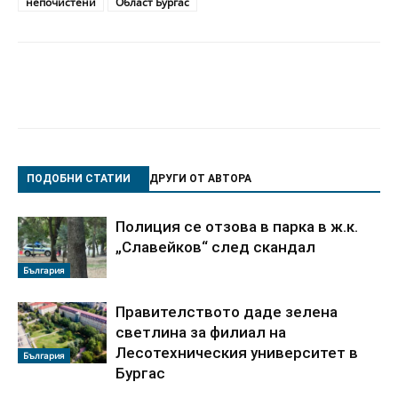
непочистени
Област Бургас
ПОДОБНИ СТАТИИ
ДРУГИ ОТ АВТОРА
Полиция се отзова в парка в ж.к.
„Славейков“ след скандал
България
Правителството даде зелена
светлина за филиал на
Лесотехническия университет в
България
Бургас