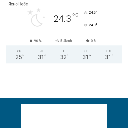
Ясно Небе
°
24.5
°
C
24.3
°
24.3
96 %
5.4kmh
0 %
СР
ЧТ
ПТ
СБ
НД
25
°
31
°
32
°
31
°
31
°