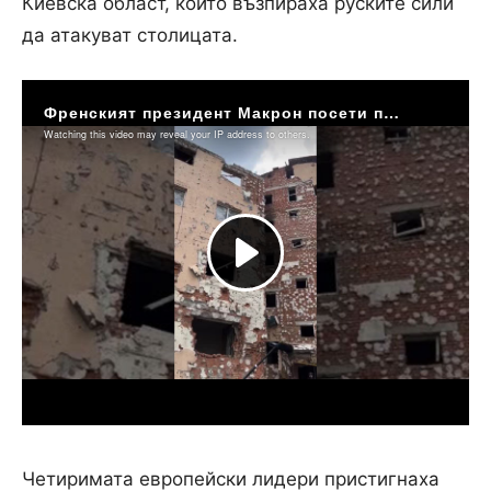
Киевска област, които възпираха руските сили
да атакуват столицата.
Четиримата европейски лидери пристигнаха