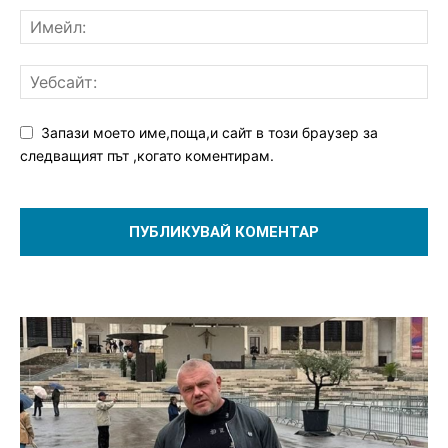
Запази моето име,поща,и сайт в този браузер за
следващият път ,когато коментирам.