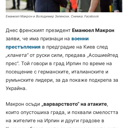
Еманюел Макрон и Володимир Зеленски. Снимка: Facebook
Днес френският президент
Еманюел Макрон
заяви, че има признаци на
военни
престъпления
в предградие на Киев след
„кланета“
от руски сили, предава „Асошиейтед
прес“. Той говори в град Ирпин по време на
посещение с германските, италианските и
румънските лидери, за да покаже подкрепа за
Украйна.
Макрон осъди
„варварството“ на атаките
,
които опустошиха града, и похвали смелостта
на жителите на Ирпин и други градове в