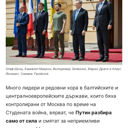
Олаф Шолц, Еманюел Макрон, Володимир Зеленски, Марио Драги и Клаус
Йоханис. Снимка: Facebook
Много лидери и редовни хора в балтийските и
централноевропейските държави, които бяха
контролирани от Москва по време на
Студената война, вярват, че
Путин разбира
само от сила
и смятат за неприемливи