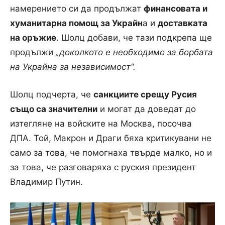
намерението си да продължат
финансовата и
хуманитарна помощ за Украйн
а и
доставката
на оръжие
. Шолц добави, че тази подкрепа ще
продължи
„доколкото е необходимо за борбата
на Украйна за независимост“.
Шолц подчерта, че
санкциите срещу Русия
също са значителни
и могат да доведат до
изтегляне на войските на Москва, посочва
ДПА. Той, Макрон и Драги бяха критикувани не
само за това, че помогнаха твърде малко, но и
за това, че разговаряха с руския президент
Владимир Путин.