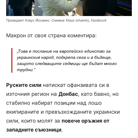
Президент Клаус Йоханис. Снимка: Klaus Iohannis, Facebook
Макрон от своя страна коментира:
„Това е послание на европейско единство за
украинския народ, подкрепа сега и в бъдеще,
защото следващите седмици ще бъдат много
трудни.“
Руските сили
натискат офанзивата си в
източния регион на
Донбас
, като бавно, но
стабилно набират позиции над лошо
екипираните и превъзхожданите украински
сили, които молят за
повече оръжия от
западните съюзници
.