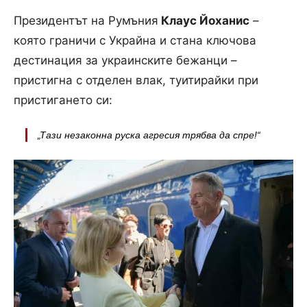
Президентът на Румъния
Клаус Йоханис
–
която граничи с Украйна и стана ключова
дестинация за украинските бежанци –
пристигна с отделен влак, туитирайки при
пристигането си:
„Тази незаконна руска агресия трябва да спре!“