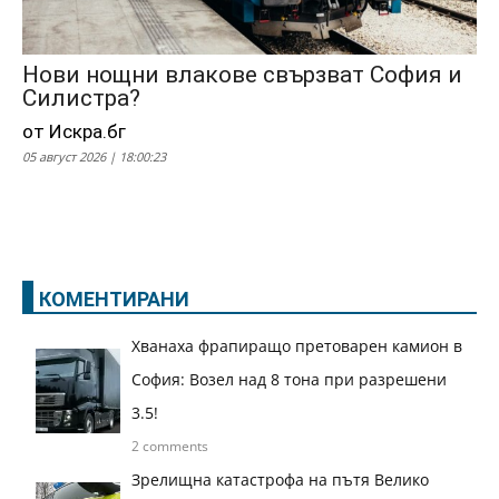
Нови нощни влакове свързват София и
Силистра?
от Искра.бг
05 август 2026 | 18:00:23
КОМЕНТИРАНИ
Хванаха фрапиращо претоварен камион в
София: Возел над 8 тона при разрешени
3.5!
2 comments
Зрелищна катастрофа на пътя Велико