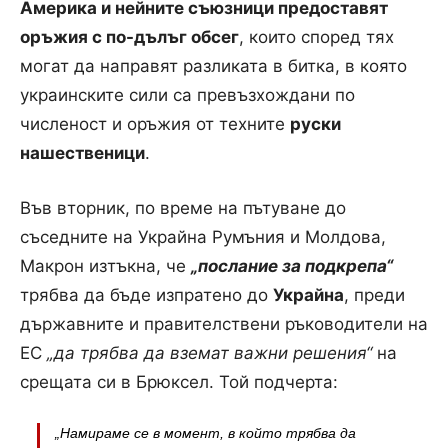
Америка и нейните съюзници предоставят
оръжия с по-дълъг обсег
, които според тях
могат да направят разликата в битка, в която
украинските сили са превъзхождани по
численост и оръжия от техните
руски
нашественици
.
Във вторник, по време на пътуване до
съседните на Украйна Румъния и Молдова,
Макрон изтъкна, че
„послание за подкрепа“
трябва да бъде изпратено до
Украйна
, преди
държавните и правителствени ръководители на
ЕС
„да трябва да вземат важни решения“
на
срещата си в Брюксел. Той подчерта:
„Намираме се в момент, в който трябва да