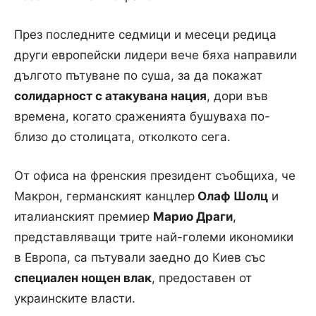
През последните седмици и месеци редица
други европейски лидери вече бяха направили
дългото пътуване по суша, за да покажат
солидарност с атакувана нация
, дори във
времена, когато сраженията бушуваха по-
близо до столицата, отколкото сега.
От офиса на френския президент съобщиха, че
Макрон, германският канцлер
Олаф Шолц
и
италианският премиер
Марио Драги
,
представляващи трите най-големи икономики
в Европа, са пътували заедно до Киев със
специален нощен влак
, предоставен от
украинските власти.