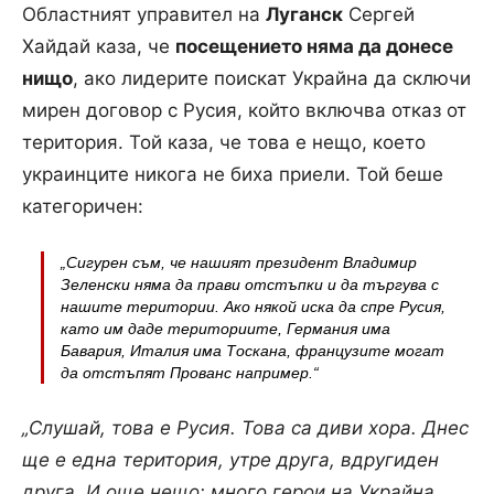
Областният управител на
Луганск
Сергей
Хайдай каза, че
посещението няма да донесе
нищо
, ако лидерите поискат Украйна да сключи
мирен договор с Русия, който включва отказ от
територия. Той каза, че това е нещо, което
украинците никога не биха приели. Той беше
категоричен:
„Сигурен съм, че нашият президент Владимир
Зеленски няма да прави отстъпки и да търгува с
нашите територии. Ако някой иска да спре Русия,
като им даде териториите, Германия има
Бавария, Италия има Тоскана, французите могат
да отстъпят Прованс например.“
„Слушай, това е Русия. Това са диви хора. Днес
ще е една територия, утре друга, вдругиден
друга. И още нещо: много герои на Украйна