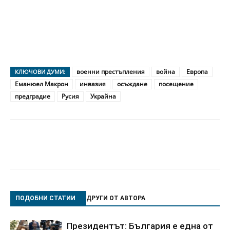
военни престъпления
война
Европа
КЛЮЧОВИ ДУМИ:
Еманюел Макрон
инвазия
осъждане
посещение
предградие
Русия
Украйна
ПОДОБНИ СТАТИИ
ДРУГИ ОТ АВТОРА
Президентът: България е една от