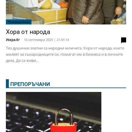
Развлекателно
Хора от народа
Искра.бг
-
16 септември 2025 | 21:41:14
2
Тез душички златни са народни момчета. Хора от народа, които
милеят за сънародниците си, помагат им в бизнеса и в личните
дела. Да са живи...
ПРЕПОРЪЧАНИ