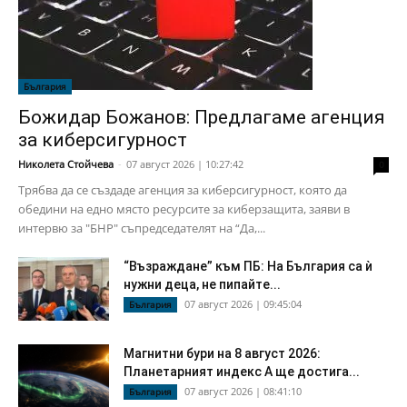
България
Божидар Божанов: Предлагаме агенция
за киберсигурност
Николета Стойчева
-
07 август 2026 | 10:27:42
0
Трябва да се създаде агенция за киберсигурност, която да
обедини на едно място ресурсите за киберзащита, заяви в
интервю за "БНР" съпредседателят на “Да,...
“Възраждане” към ПБ: На България са ѝ
нужни деца, не пипайте...
07 август 2026 | 09:45:04
България
Магнитни бури на 8 август 2026:
Планетарният индекс А ще достига...
07 август 2026 | 08:41:10
България