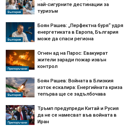
най-сигурните дестинации за
туризъм
България
Боян Рашев: „Перфектна буря“ удря
енергетиката в Европа, България
може да спаси региона
България
Огнен ад на Парос: Евакуират
жители заради пожар извън
контрол
Препоръчани
Боян Рашев: Войната в Близкия
изток ескалира: Енергийната криза
тепърва ще се задълбочава
България
Тръмп предупреди Китай и Русия
да не се намесват във войната в
Иран
Препоръчани