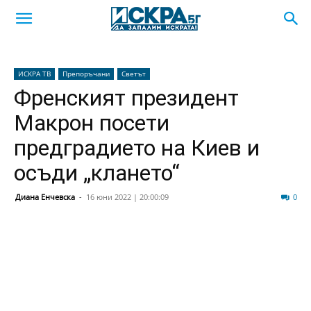
ИСКРА ТВ
Препоръчани
Светът
Френският президент
Макрон посети
предградието на Киев и
осъди „клането“
Диана Енчевска
-
16 юни 2022 | 20:00:09
60
0