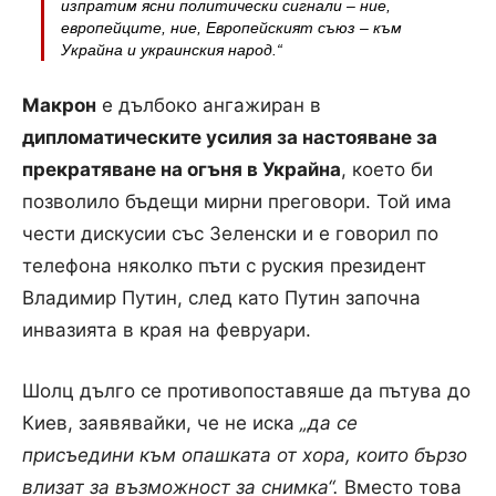
изпратим ясни политически сигнали – ние,
европейците, ние, Европейският съюз – към
Украйна и украинския народ.“
Макрон
е дълбоко ангажиран в
дипломатическите усилия за настояване за
прекратяване на огъня в Украйна
, което би
позволило бъдещи мирни преговори. Той има
чести дискусии със Зеленски и е говорил по
телефона няколко пъти с руския президент
Владимир Путин, след като Путин започна
инвазията в края на февруари.
Шолц дълго се противопоставяше да пътува до
Киев, заявявайки, че не иска
„да се
присъедини към опашката от хора, които бързо
влизат за възможност за снимка“.
Вместо това