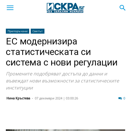
Препоръчани
Светът
ЕС модернизира
статистическата си
система с нови регулации
Промените подобряват достъпа до данни и
въвеждат нови възможности за статистическите
институции
Нина Кръстева
-
07 декември 2024 | 03:00:26
50
0