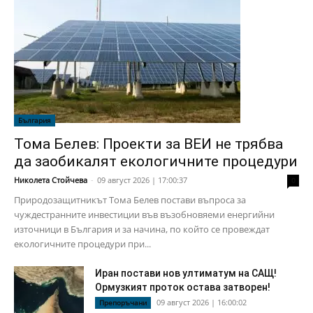
България
Тома Белев: Проекти за ВЕИ не трябва
да заобикалят екологичните процедури
Николета Стойчева
-
09 август 2026 | 17:00:37
0
Природозащитникът Тома Белев постави въпроса за
чуждестранните инвестиции във възобновяеми енергийни
източници в България и за начина, по който се провеждат
екологичните процедури при...
Иран постави нов ултиматум на САЩ!
Ормузкият проток остава затворен!
09 август 2026 | 16:00:02
Препоръчани