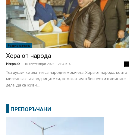
Развлекателно
Хора от народа
Искра.бг
-
16 септември 2025 | 21:41:14
2
Тез душички златни са народни момчета. Хора от народа, които
милеят за сънародниците си, помагат им в бизнеса и в личните
дела. Да са живи...
ПРЕПОРЪЧАНИ