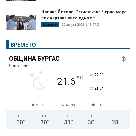
Илияна Йотова: Регионът на Черно море
се очертава като една от...
09 август 2026 | 15:07:31
България
ВРЕМЕТО
ОБЩИНА БУРГАС
Ясно Небе
°
22.9
°
C
21.6
°
21.6
91 %
4kmh
0 %
ПН
ВТ
СР
ЧТ
ПТ
30
°
30
°
31
°
30
°
28
°