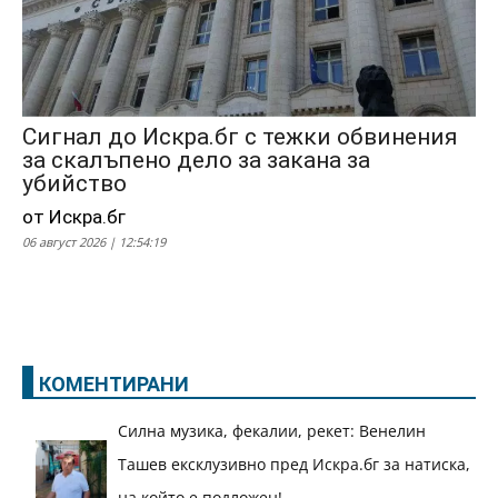
Сигнал до Искра.бг с тежки обвинения
за скалъпено дело за закана за
убийство
от Искра.бг
06 август 2026 | 12:54:19
КОМЕНТИРАНИ
Силна музика, фекалии, рекет: Венелин
Ташев ексклузивно пред Искра.бг за натиска,
на който е подложен!