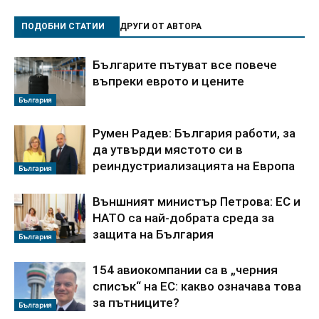
ПОДОБНИ СТАТИИ
ДРУГИ ОТ АВТОРА
Българите пътуват все повече
въпреки еврото и цените
България
Румен Радев: България работи, за
да утвърди мястото си в
реиндустриализацията на Европа
България
Външният министър Петрова: ЕС и
НАТО са най-добрата среда за
защита на България
България
154 авиокомпании са в „черния
списък“ на ЕС: какво означава това
за пътниците?
България