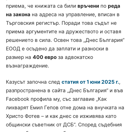
приема, че книжата са били
връчени
по
реда
на закона
на адреса на управление, вписан в
Търговския регистър. Поради това съдът не
приема аргументите на дружеството и оставя
решението в сила. Освен това „Днес България“
ЕООД е осъдено да заплати и разноски в
размер на
400 евро
за адвокатско
възнаграждение.
Казусът започна след
статия от 1 юни 2025 г.
,
разпространена в сайта „Днес България“ и във
Facebook профила му, със заглавие „Как
лихварят Емил Гепов отне дома на внучката на
Христо Фотев – и как днес се изживява като
общински съветник от ДСБ“. Според съдебния