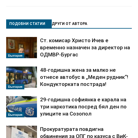
ПОДОБНИ СТАТИИ
ДРУГИ ОТ АВТОРА
Ст. комисар Христо Ичев е
временно назначен за директор на
ОДМВР-Бургас
България
48-годишна жена за малко не
отнесе автобус в „Меден рудник“!
Кондукторката пострада!
България
29-годишна софиянка е карала на
три наркотика посред бял ден по
улиците на Созопол
България
Прокуратурата повдигна
обвинения за ОПГ по казуса с ВиК-