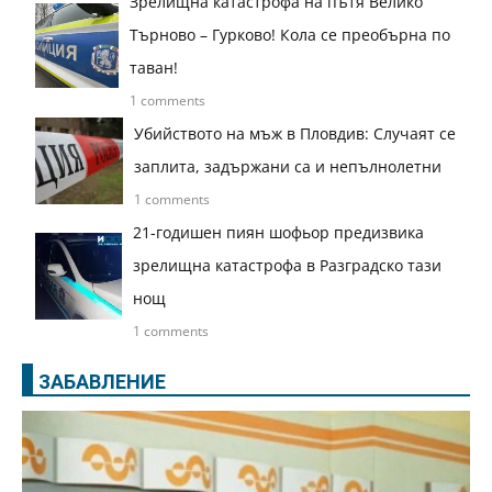
Зрелищна катастрофа на пътя Велико
Търново – Гурково! Кола се преобърна по
таван!
1 comments
Убийството на мъж в Пловдив: Случаят се
заплита, задържани са и непълнолетни
1 comments
21-годишен пиян шофьор предизвика
зрелищна катастрофа в Разградско тази
нощ
1 comments
ЗАБАВЛЕНИЕ