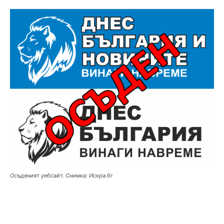
Осъденият уебсайт. Снимка: Искра.бг