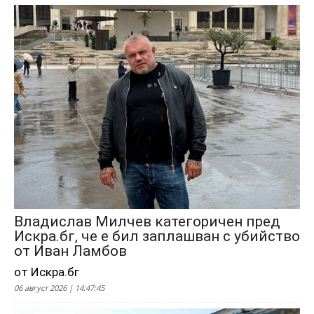
Владислав Милчев категоричен пред
Искра.бг, че е бил заплашван с убийство
от Иван Ламбов
от Искра.бг
06 август 2026 | 14:47:45