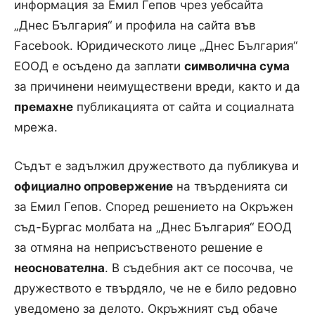
информация за Емил Гепов чрез уебсайта
„Днес България“ и профила на сайта във
Facebook. Юридическото лице „Днес България“
ЕООД е осъдено да заплати
символична сума
за причинени неимуществени вреди, както и да
премахне
публикацията от сайта и социалната
мрежа.
Съдът е задължил дружеството да публикува и
официално опровержение
на твърденията си
за Емил Гепов. Според решението на Окръжен
съд-Бургас молбата на „Днес България“ ЕООД
за отмяна на неприсъственото решение е
неоснователна
. В съдебния акт се посочва, че
дружеството е твърдяло, че не е било редовно
уведомено за делото. Окръжният съд обаче