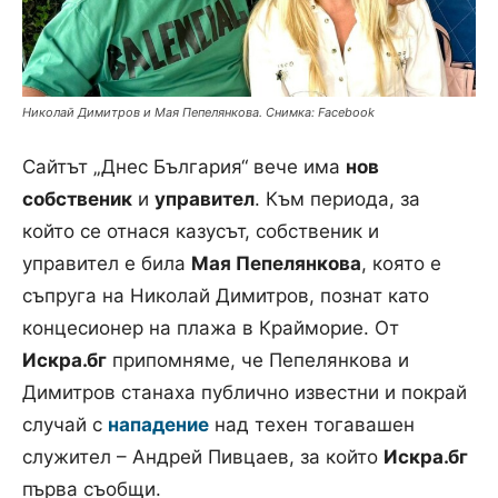
Николай Димитров и Мая Пепелянкова. Снимка: Facebook
Сайтът „Днес България“ вече има
нов
собственик
и
управител
. Към периода, за
който се отнася казусът, собственик и
управител е била
Мая Пепелянкова
, която е
съпруга на Николай Димитров, познат като
концесионер на плажа в Крайморие. От
Искра.бг
припомняме, че Пепелянкова и
Димитров станаха публично известни и покрай
случай с
нападение
над техен тогавашен
служител – Андрей Пивцаев, за който
Искра.бг
първа съобщи.