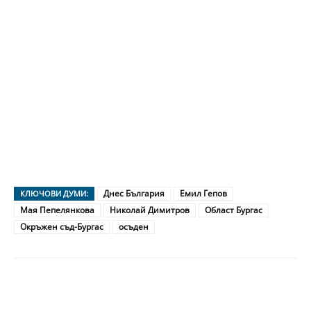
Днес България
Емил Гепов
КЛЮЧОВИ ДУМИ:
Мая Пепелянкова
Николай Димитров
Област Бургас
Окръжен съд-Бургас
осъден