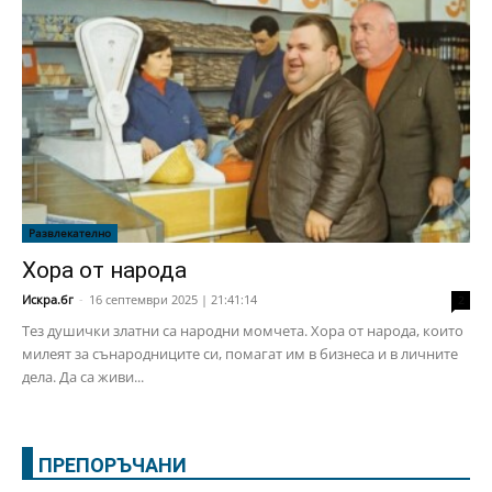
Развлекателно
Хора от народа
Искра.бг
-
16 септември 2025 | 21:41:14
2
Тез душички златни са народни момчета. Хора от народа, които
милеят за сънародниците си, помагат им в бизнеса и в личните
дела. Да са живи...
ПРЕПОРЪЧАНИ