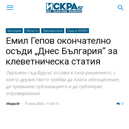
България
Области
Препоръчани
Само в ИСКРА
Емил Гепов окончателно
осъди „Днес България“ за
клеветническа статия
Окръжен съд-Бургас остави в сила решението, с
което дружеството трябва да плати обезщетение,
да премахне публикацията и да публикува
опровержение
Искра.бг
-
15 юни 2026 | 11:50:13
516
0