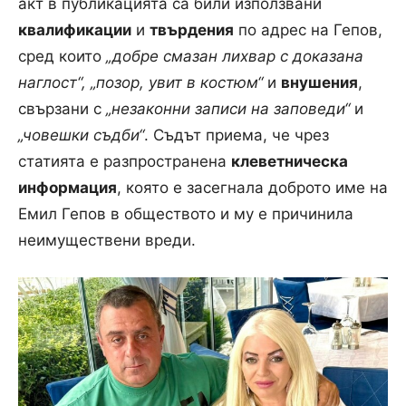
акт в публикацията са били използвани
квалификации
и
твърдения
по адрес на Гепов,
сред които
„добре смазан лихвар с доказана
наглост“, „позор, увит в костюм“
и
внушения
,
свързани с
„незаконни записи на заповеди“
и
„човешки съдби“
. Съдът приема, че чрез
статията е разпространена
клеветническа
информация
, която е засегнала доброто име на
Емил Гепов в обществото и му е причинила
неимуществени вреди.