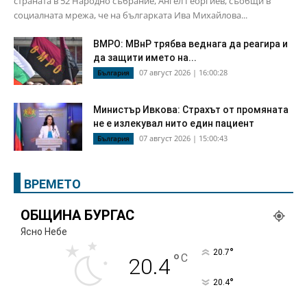
страната в 52 Народно събрание, Ангел Георгиев, съобщи в
социалната мрежа, че на българката Ива Михайлова...
ВМРО: МВнР трябва веднага да реагира и
да защити името на...
07 август 2026 | 16:00:28
България
Министър Ивкова: Страхът от промяната
не е излекувал нито един пациент
07 август 2026 | 15:00:43
България
ВРЕМЕТО
ОБЩИНА БУРГАС
Ясно Небе
°
20.7
°
C
20.4
°
20.4