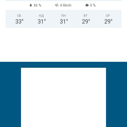
86 %
4.9kmh
0 %
СБ
НД
ПН
ВТ
СР
33
°
31
°
31
°
29
°
29
°