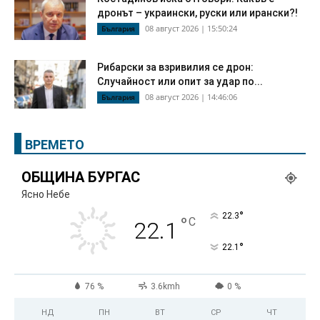
дронът – украински, руски или ирански?!
08 август 2026 | 15:50:24
България
Рибарски за взривилия се дрон:
Случайност или опит за удар по...
08 август 2026 | 14:46:06
България
ВРЕМЕТО
ОБЩИНА БУРГАС
Ясно Небе
°
22.3
°
C
22.1
°
22.1
76 %
3.6kmh
0 %
НД
ПН
ВТ
СР
ЧТ