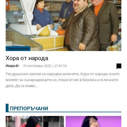
Развлекателно
Хора от народа
Искра.бг
-
16 септември 2025 | 21:41:14
2
Тез душички златни са народни момчета. Хора от народа, които
милеят за сънародниците си, помагат им в бизнеса и в личните
дела. Да са живи...
ПРЕПОРЪЧАНИ