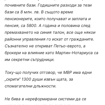
почивните бази. Годишните разходи за тези
бази са 8 млн. лв. В същото време
пенсионерите, които получават и заплата и
пенсия, са 5800. А година и половина след
премахването на синия талон, все още някои
районни управления го искат от гражданите.
Съзнателно не откриват Петьо-еврото, а
брокери на влияние като Мартин-Нотариуса са
им секретни сътрудници.
Току-що получих отговор, че МВР има едни
„скрити“ 1300 души извън щата, за
спомагателни длъжности.
Не бива в нереформирани системи да се