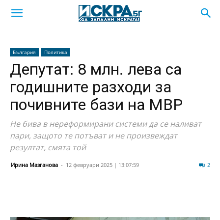
България
Политика
Депутат: 8 млн. лева са
годишните разходи за
почивните бази на МВР
Не бива в нереформирани системи да се наливат
пари, защото те потъват и не произвеждат
резултат, смята той
Ирина Мазганова
-
12 февруари 2025 | 13:07:59
3253
2