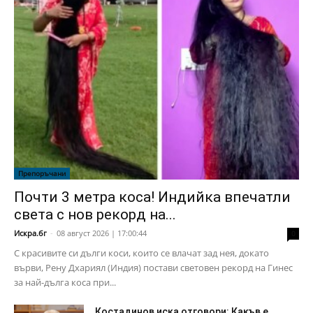
Препоръчани
Почти 3 метра коса! Индийка впечатли
света с нов рекорд на...
Искра.бг
-
08 август 2026 | 17:00:44
0
С красивите си дълги коси, които се влачат зад нея, докато
върви, Рену Дхариял (Индия) постави световен рекорд на Гинес
за най-дълга коса при...
Костадинов иска отговори: Какъв е