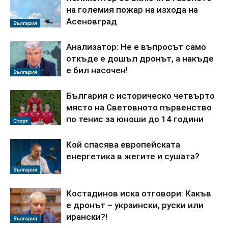
на големия пожар на изхода на
Асеновград
България
Анализатор: Не е въпросът само
откъде е дошъл дронът, а накъде
е бил насочен!
България
България с историческо четвърто
място на Световното първенство
по тенис за юноши до 14 години
Спорт
Кой спасява европейската
енергетика в жегите и сушата?
България
Костадинов иска отговори: Какъв
е дронът – украински, руски или
ирански?!
България