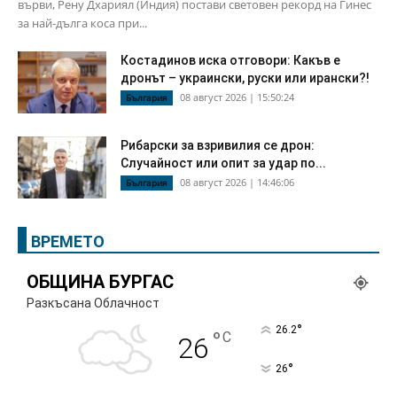
върви, Рену Дхариял (Индия) постави световен рекорд на Гинес
за най-дълга коса при...
Костадинов иска отговори: Какъв е
дронът – украински, руски или ирански?!
08 август 2026 | 15:50:24
България
Рибарски за взривилия се дрон:
Случайност или опит за удар по...
08 август 2026 | 14:46:06
България
ВРЕМЕТО
ОБЩИНА БУРГАС
Разкъсана Облачност
°
26.2
°
C
26
°
26