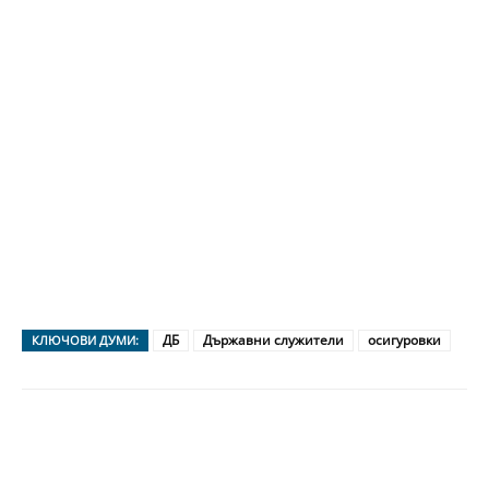
ДБ
Държавни служители
осигуровки
КЛЮЧОВИ ДУМИ: