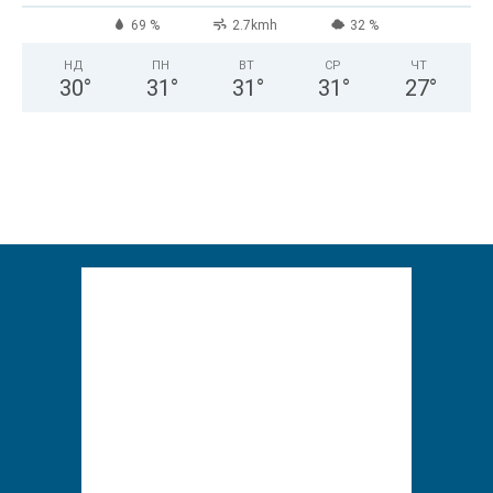
69 %
2.7kmh
32 %
НД
ПН
ВТ
СР
ЧТ
30
°
31
°
31
°
31
°
27
°