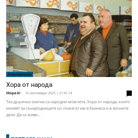
Развлекателно
Хора от народа
Искра.бг
-
16 септември 2025 | 21:41:14
2
Тез душички златни са народни момчета. Хора от народа, които
милеят за сънародниците си, помагат им в бизнеса и в личните
дела. Да са живи...