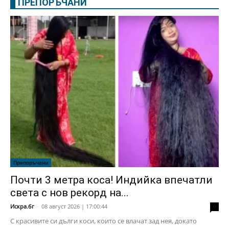
ПРЕПОРЪЧАНИ
Препоръчани
Почти 3 метра коса! Индийка впечатли
света с нов рекорд на...
Искра.бг
-
08 август 2026 | 17:00:44
0
С красивите си дълги коси, които се влачат зад нея, докато