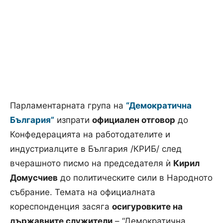
Парламентарната група на
“Демократична
България”
изпрати
официален отговор
до
Конфедерацията на работодателите и
индустриалците в България /КРИБ/ след
вчерашното писмо на председателя ѝ
Кирил
Домусчиев
до политическите сили в Народното
събрание. Темата на официалната
кореспонденция засяга
осигуровките на
държавните служители
– “Демократична