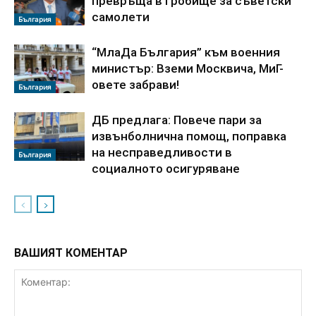
превръща в гробище за съветски
самолети
България
“МлаДа България” към военния
министър: Вземи Москвича, МиГ-
овете забрави!
България
ДБ предлага: Повече пари за
извънболнична помощ, поправка
на несправедливости в
България
социалното осигуряване
ВАШИЯТ КОМЕНТАР