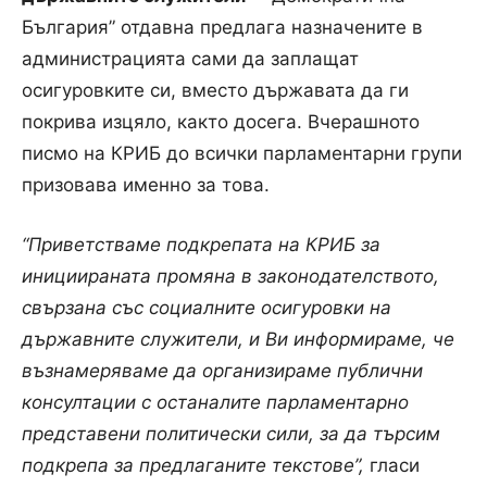
България” отдавна предлага назначените в
администрацията сами да заплащат
осигуровките си, вместо държавата да ги
покрива изцяло, както досега. Вчерашното
писмо на КРИБ до всички парламентарни групи
призовава именно за това.
“Приветстваме подкрепата на КРИБ за
инициираната промяна в законодателството,
свързана със социалните осигуровки на
държавните служители, и Ви информираме, че
възнамеряваме да организираме публични
консултации с останалите парламентарно
представени политически сили, за да търсим
подкрепа за предлаганите текстове”,
гласи