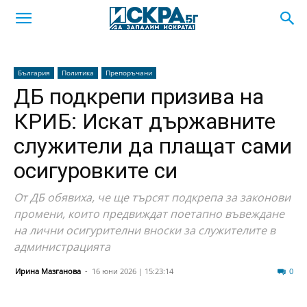
България
Политика
Препоръчани
ДБ подкрепи призива на
КРИБ: Искат държавните
служители да плащат сами
осигуровките си
От ДБ обявиха, че ще търсят подкрепа за законови
промени, които предвиждат поетапно въвеждане
на лични осигурителни вноски за служителите в
администрацията
Ирина Мазганова
-
16 юни 2026 | 15:23:14
23
0