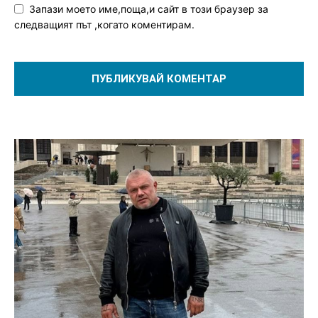
Запази моето име,поща,и сайт в този браузер за
следващият път ,когато коментирам.