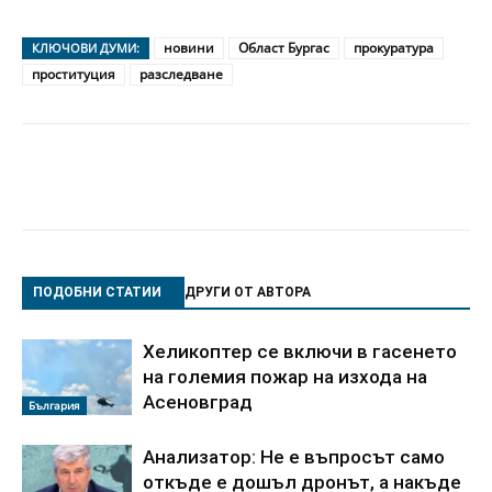
новини
Област Бургас
прокуратура
КЛЮЧОВИ ДУМИ:
проституция
разследване
ПОДОБНИ СТАТИИ
ДРУГИ ОТ АВТОРА
Хеликоптер се включи в гасенето
на големия пожар на изхода на
Асеновград
България
Анализатор: Не е въпросът само
откъде е дошъл дронът, а накъде