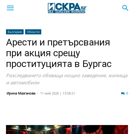
България
Области
Арести и претърсвания
при акция срещу
проституцията в Бургас
Разследването обхваща нощно заведение, жилища
и автомобили
Ирина Мазганова
-
11 май 2026 | 13:58:21
449
0