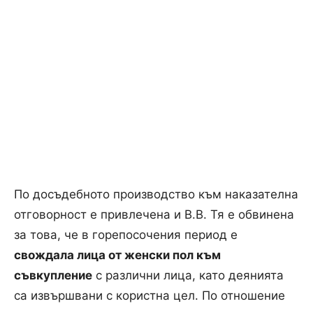
По досъдебното производство към наказателна
отговорност е привлечена и В.В. Тя е обвинена
за това, че в горепосочения период е
свождала лица от женски пол към
съвкупление
с различни лица, като деянията
са извършвани с користна цел. По отношение