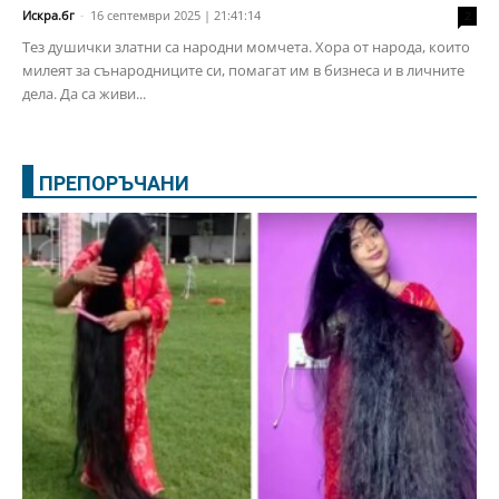
Искра.бг
-
16 септември 2025 | 21:41:14
2
Тез душички златни са народни момчета. Хора от народа, които
милеят за сънародниците си, помагат им в бизнеса и в личните
дела. Да са живи...
ПРЕПОРЪЧАНИ