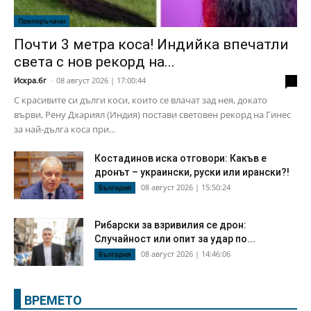
Препоръчани
Почти 3 метра коса! Индийка впечатли
света с нов рекорд на...
Искра.бг
-
08 август 2026 | 17:00:44
0
С красивите си дълги коси, които се влачат зад нея, докато
върви, Рену Дхариял (Индия) постави световен рекорд на Гинес
за най-дълга коса при...
Костадинов иска отговори: Какъв е
дронът – украински, руски или ирански?!
08 август 2026 | 15:50:24
България
Рибарски за взривилия се дрон:
Случайност или опит за удар по...
08 август 2026 | 14:46:06
България
ВРЕМЕТО