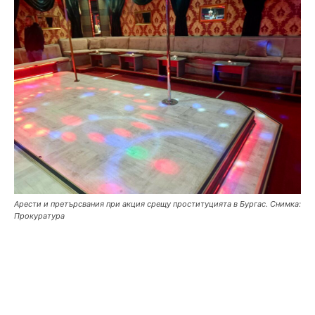
Арести и претърсвания при акция срещу проституцията в Бургас. Снимка:
Прокуратура