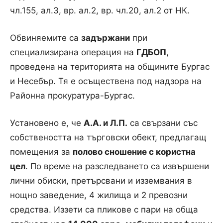
чл.155, ал.3, вр. ал.2, вр. чл.20, ал.2 от НК.
Обвиняемите са
задържани
при
специализирана операция на
ГДБОП
,
проведена на територията на общините Бургас
и Несебър. Тя е осъществена под надзора на
Районна прокуратура-Бургас.
Установено е, че
А.А. и Л.П.
са свързани със
собствеността на търговски обект, предлагащ
помещения за
полово сношение с користна
цел
. По време на разследването са извършени
лични обиски, претърсвани и изземвания в
нощно заведение, 4 жилища и 2 превозни
средства. Иззети са пликове с пари на обща