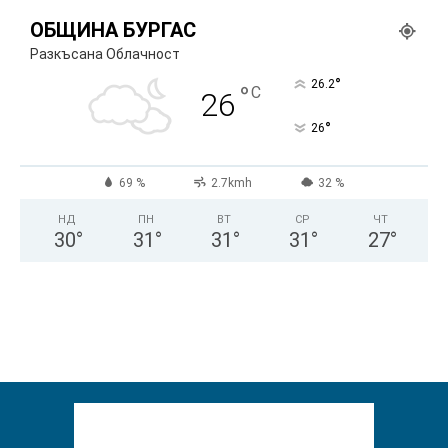
ОБЩИНА БУРГАС
Разкъсана Облачност
°
26.2
°
C
26
°
26
69 %
2.7kmh
32 %
НД
ПН
ВТ
СР
ЧТ
30
°
31
°
31
°
31
°
27
°