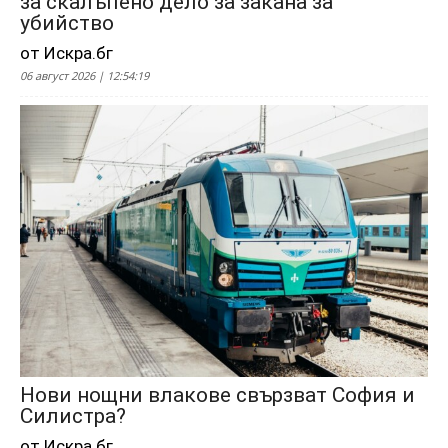
за скалъпено дело за закана за
убийство
от Искра.бг
06 август 2026 | 12:54:19
Нови нощни влакове свързват София и
Силистра?
от Искра.бг