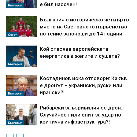
е бил насочен!
България
България с историческо четвърто
място на Световното първенство
по тенис за юноши до 14 години
Спорт
Кой спасява европейската
енергетика в жегите и сушата?
България
Костадинов иска отговори: Какъв
е дронът – украински, руски или
ирански?!
България
Рибарски за взривилия се дрон:
Случайност или опит за удар по
критична инфраструктура?!
България