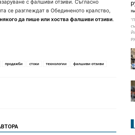
азаруване с фалшиви отзиви. Съгласно
р
нта се разглеждат в Обединеното кралство,
Ни
 някого да пише или хоства фалшиви отзиви
.
"П
съ
Йо
ру
продажби
стоки
технологии
фалшиви отзиви
АВТОРА