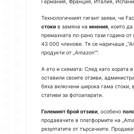
Германия, Франция, Италия, Испани
Технологичният гигант заяви, че Fa
стоки
в замяна на
мнения
, които да
премахната по-рано тази година от
43 000 членове. Тя се наричаше
„“A
продукт
и
от „Amazon““.
А ето и схемата: След като хората в
оставили своите отзиви, администра
бяха включени широка гама стоки, 
стативи за фотоапарати.
Големият брой отзиви
, особено
пол
продавачите в платформите на „Amaz
резултатите от търсачките. Продава