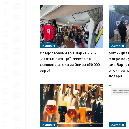
България
България
Спецоперации във Варна и к. к.
Митниците
„Златни пясъци“: Иззети са
с огромен
фалшиви стоки за близо 650 000
във Варна 
евро!
стоки за н
долара
България
България