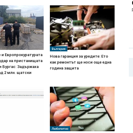
България
 и Европрокуратурата
Нова гаранция за уредите: Ето
 удар на пристанищата
как ремонтът ще носи още една
и Бургас: Задържаха
година защита
ад 2 млн. щатски
Любопитно