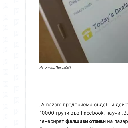
Източник: Пиксабей
„Amazon“ предприема съдебни дейс
10000 групи във Facebook, научи „B
генерират
фалшиви отзиви
на пазар