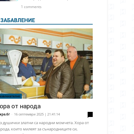
1 comments
ЗАБАВЛЕНИЕ
азвлекателно
ора от народа
кра.бг
-
16 септември 2025 | 21:41:14
2
з душички златни са народни момчета. Хора от
рода, които милеят за сънародниците си,