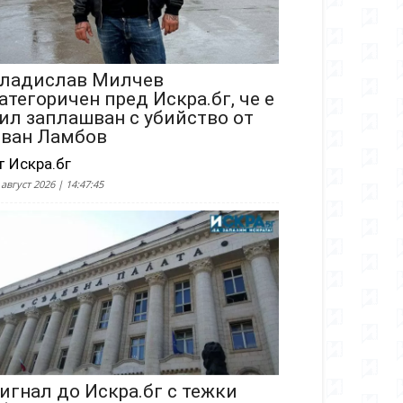
ладислав Милчев
атегоричен пред Искра.бг, че е
ил заплашван с убийство от
ван Ламбов
т Искра.бг
 август 2026 | 14:47:45
игнал до Искра.бг с тежки