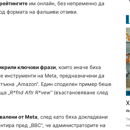
рейтингите
им онлайн, без непременно да
под формата на фалшиви отзиви.
икрили ключови фрази
, които иначе биха
е инструменти на Meta, предназначени да
зтъкна „Amazon“. Един споделен пример беше
аща
„R*fnd Aftr R*vew“
(възстановяване след
Р
Х
Ис
свалени от Meta
, след като бяха докладвани
Те
на
нтира пред „BBC“, че администраторите на