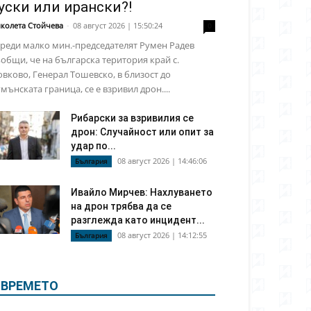
уски или ирански?!
колета Стойчева
-
08 август 2026 | 15:50:24
0
реди малко мин.-председателят Румен Радев
общи, че на българска територия край с.
вково, Генерал Тошевско, в близост до
мънската граница, се е взривил дрон....
Рибарски за взривилия се
дрон: Случайност или опит за
удар по...
08 август 2026 | 14:46:06
България
Ивайло Мирчев: Нахлуването
на дрон трябва да се
разглежда като инцидент...
08 август 2026 | 14:12:55
България
ВРЕМЕТО