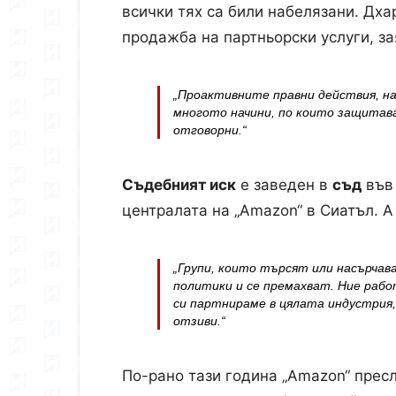
всички тях са били набелязани. Дх
продажба на партньорски услуги, за
„Проактивните правни действия, на
многото начини, по които защита
отговорни
.“
Съдебният иск
е заведен в
съд
въ
централата на „Amazon“ в Сиатъл. А
„Групи, които търсят или насърча
политики и се премахват. Ние рабо
си партнираме в цялата индустрия,
отзиви.“
По-рано тази година „Amazon“ прес