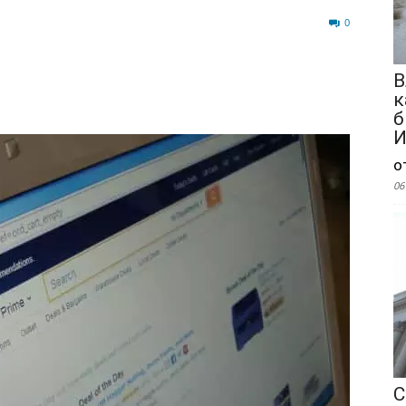
48
0
В
к
б
И
о
06
С