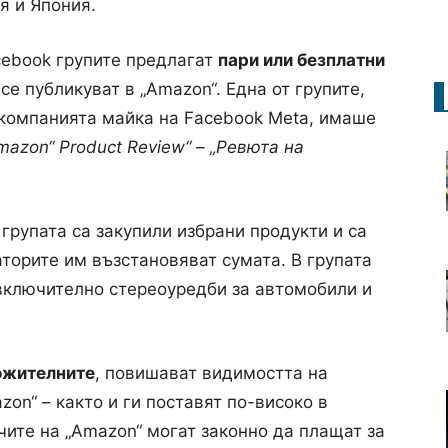
я и Япония.
cebook групите предлагат
пари или безплатни
 се публикуват в „Amazon“. Една от групите,
 компанията майка на Facebook Meta, имаше
mazon“ Product Review“ – „Ревюта на
 групата са закупили избрани продукти и са
торите им възстановяват сумата. В групата
включително стереоуредби за автомобили и
ожителните
, повишават видимостта на
on“ – както и ги поставят по-високо в
чите на „Amazon“ могат законно да плащат за