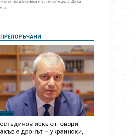
магат им в бизнеса и в личните дела. Да са
ви...
ПРЕПОРЪЧАНИ
ългария
остадинов иска отговори:
акъв е дронът – украински,