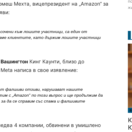
по
армеш Мехта, вицепрезидент на „Amazon“ за
жи
яви:
сочени към лошите участници, са един от
ваме клиентите, като държим лошите участници
в
Вашингтон
Кинг Каунти, близо до
 Meta написа в свое изявление:
ват фалшиви отзиви, нарушават нашите
тим с „Amazon“ по този въпрос и ще продължим да
 за да се справим със спама и фалшивите
Б
К
ледва 4 компании, обвинени в умишлено
К