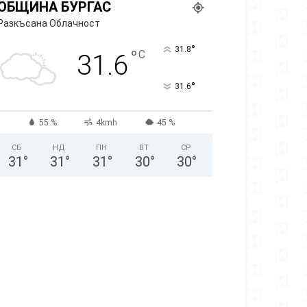
ОБЩИНА БУРГАС
Разкъсана Облачност
°
31.8
°
C
31.6
°
31.6
55 %
4kmh
45 %
СБ
НД
ПН
ВТ
СР
31
°
31
°
31
°
30
°
30
°