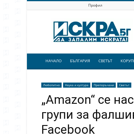
Профил
Искра.бг
НАЧАЛО
БЪЛГАРИЯ
СВЕТЪТ
КОРУП
Любопитно
Наука и култура
Препоръчани
Светът
„Amazon“ се на
групи за фалши
Facebook