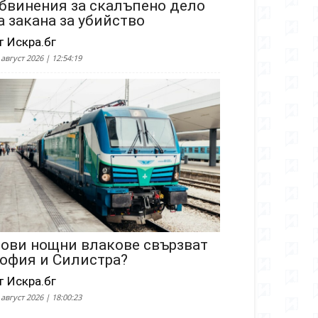
бвинения за скалъпено дело
а закана за убийство
т Искра.бг
 август 2026 | 12:54:19
ови нощни влакове свързват
офия и Силистра?
т Искра.бг
 август 2026 | 18:00:23