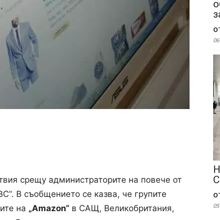
о
з
о
06
Н
С
твия срещу администраторите на повече от
BC“. В съобщението се казва, че групите
о
05
ите на
„Amazon“
в САЩ, Великобритания,