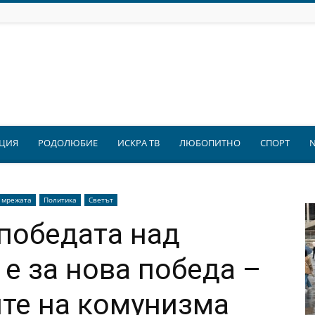
ЦИЯ
РОДОЛЮБИЕ
ИСКРА ТВ
ЛЮБОПИТНО
СПОРТ
 мрежата
Политика
Светът
 победата над
е за нова победа –
те на комунизма