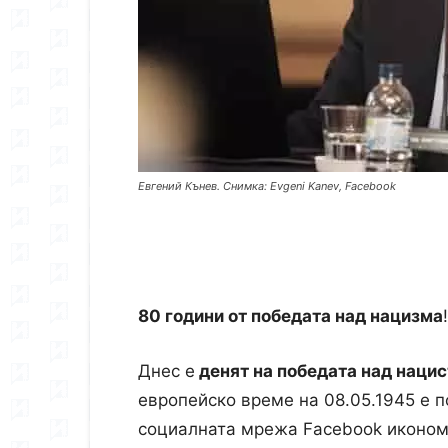
Евгений Кънев. Снимка: Evgeni Kanev, Facebook
80 години от победата над нацизма
!
Днес е
денят на победата над наци
европейско време на 08.05.1945 е 
социалната мрежа Facebook иконом