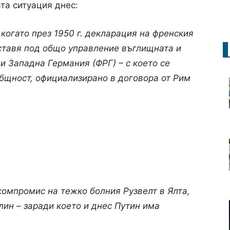
та ситуация днес:
, когато през 1950 г. декларация на френския
тавя под общо управление въглищната и
и Западна Германия (ФРГ) – с което се
бщност, официализирано в договора от Рим
компромис на тежко болния Рузвелт в Ялта,
лин – заради което и днес Путин има