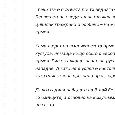
Грешката е осъзната почти веднага 
Берлин става свидетел на плячкосва
цивилни граждани и особено – на м
армия.
Командирът на американската армия
култура, нямаща нищо общо с Европ
армия. Бил е толкова гневен на русн
нападне. А като не е успял е насто
като единствена преграда пред вар
Дълги години победата на 8 май бе
съюзниците, а основно на комунизм
по света.