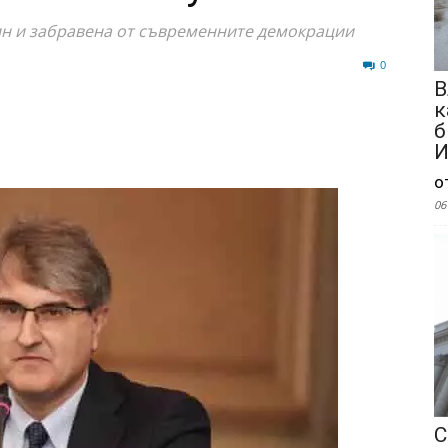
лин и забравена от съвременните демокрации
59
0
В
к
б
И
о
06
С