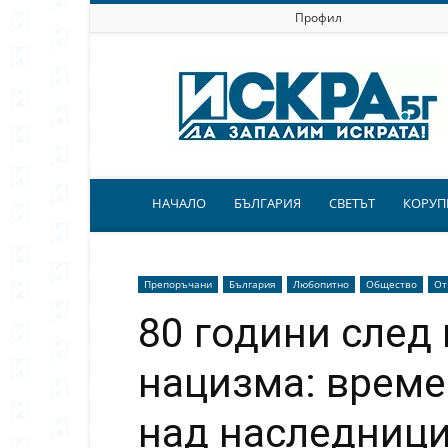
Профил
Искра.бг
НАЧАЛО
БЪЛГАРИЯ
СВЕТЪТ
КОРУП
Препоръчани
България
Любопитно
Общество
От
80 години след
нацизма: време 
над наследници