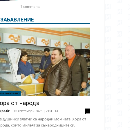
1 comments
ЗАБАВЛЕНИЕ
азвлекателно
ора от народа
кра.бг
-
16 септември 2025 | 21:41:14
2
з душички златни са народни момчета. Хора от
рода, които милеят за сънародниците си,