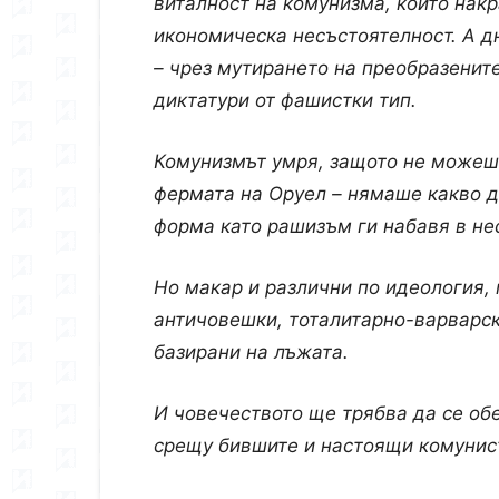
виталност на комунизма, който накр
икономическа несъстоятелност. А д
– чрез мутирането на преобразенит
диктатури от фашистки тип.
Комунизмът умря, защото не можеше
фермата на Оруел – нямаше какво д
форма като рашизъм ги набавя в не
Но макар и различни по идеология,
античовешки, тоталитарно-варварски
базирани на лъжата.
И човечеството ще трябва да се обе
срещу бившите и настоящи комунисти