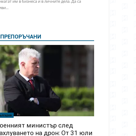
магат им в бизнеса и в личните дела. Да са
ви...
ПРЕПОРЪЧАНИ
ългария
оенният министър след
ахлуването на дрон: От 31 юли