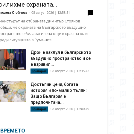
силихме охраната...
колета Стойчева
-
08 август 2026 | 12:58:51
0
инистърът на отбраната Димитър Стоянов
общи, че охраната на българското въздушно
остранство е била засилена още в края на юли
ради ситуацията в Румъния...
Дрон е нахлул в българското
въздушно пространство и се
е взривил...
08 август 2026 | 12:35:42
България
Достъпни цени, богата
история и по-малко тълпи:
Защо България е
предпочитана...
08 август 2026 | 12:00:49
България
ВРЕМЕТО