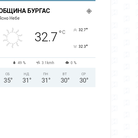
ОБЩИНА БУРГАС
Ясно Небе
°
32.7
°
C
32.7
°
32.3
49 %
3.1kmh
0 %
СБ
НД
ПН
ВТ
СР
35
°
31
°
31
°
30
°
30
°