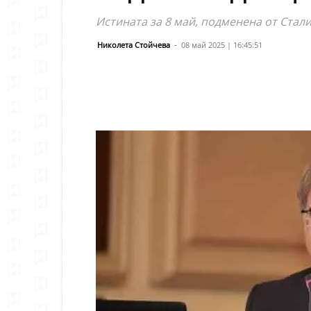
Истината за 8 май, подменена от Ста
Николета Стойчева
-
08 май 2025 | 16:45:51
Сподели