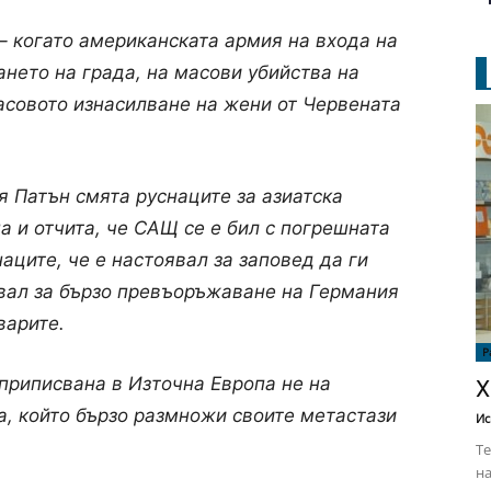
– когато американската армия на входа на
нето на града, на масови убийства на
асовото изнасилване на жени от Червената
 Патън смята руснаците за азиатска
а и отчита, че САЩ се е бил с погрешната
аците, че е настоявал за заповед да ги
явал за бързо превъоръжаване на Германия
варите.
Р
 приписвана в Източна Европа не на
Х
а, който бързо размножи своите метастази
Ис
Те
на