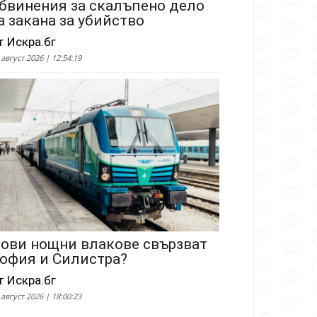
бвинения за скалъпено дело
а закана за убийство
т Искра.бг
 август 2026 | 12:54:19
ови нощни влакове свързват
офия и Силистра?
т Искра.бг
 август 2026 | 18:00:23