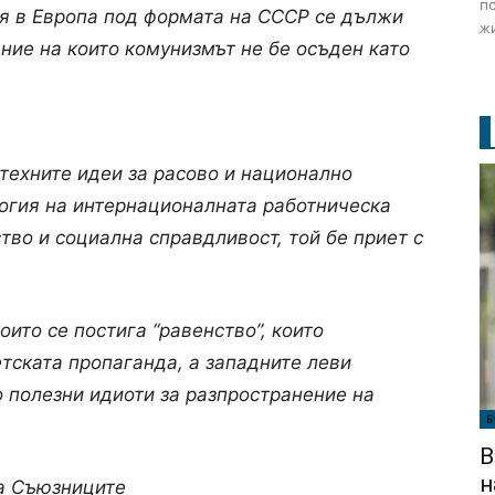
по
я в Европа под формата на СССР се дължи
жи
ние на които комунизмът не бе осъден като
техните идеи за расово и национално
огия на интернационалната работническа
ство и социална справдливост, той бе приет с
оито се постига “равенство”, които
тската пропаганда, а западните леви
о полезни идиоти за разпространение на
Б
В
н
на Съюзниците