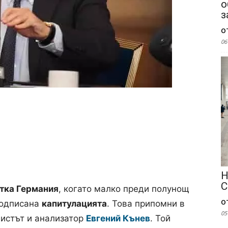
о
з
о
06
Н
С
стка Германия
, когато малко преди полунощ
о
подписана
капитулацията
. Това припомни в
05
истът и анализатор
Евгений Кънев
. Той