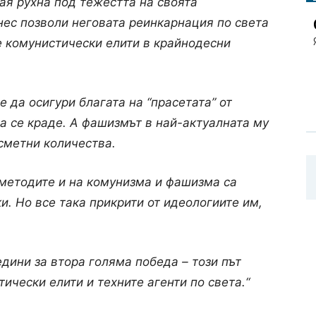
ая рухна под тежестта на своята
нес позволи неговата реинкарнация по света
е комунистически елити в крайнодесни
 да осигури благата на “прасетата” от
а се краде. А фашизмът в най-актуалната му
сметни количества.
 методите и на комунизма и фашизма са
. Но все така прикрити от идеологиите им,
дини за втора голяма победа – този път
чески елити и техните агенти по света.“