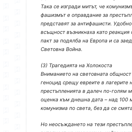
Така се изгради митът, че комуниз
фашизмът е оправдание за престъпл
представят за антифашисти. Удобно
всъщност възникнаха като реакция 
пакт за подялба на Европа и са зае
Световна Война.
(3) Трагедията на Холокоста
Вниманието на световната общност 
геноцид срещу евреите в лагерите н
престъпленията в далеч по-голям м
оценка към днешна дата – над 100 
комунизма по света, без да се смят
Но неосъждането на тези престъпл