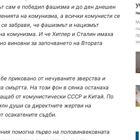
у
мът сам е победил фашизма и до ден днешен
Ни
енията на комунизма, а всички комунисти се
М
 се забравя, че фашизмът и нацизмът
съ
на комунизма. И че Хитлер и Сталин имаха
пр
за
дно виновни за започването на Втората
бе приковано от нечуваните зверства и
а смъртта. На този фон в сянка останаха
ащаб от комунистически СССР и Китай. По
млн души са директните жертви на
ат осакатените съдби.
ения помогна първо на половинвековната