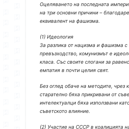
Оцеляването на последната импери
на три основни причини – благодаре
еквивалент на фашизма.
(1) Идеология
За разлика от нацизма и фашизма с 
превъзходство, комунизмът е идеол
класа. Със своите слогани за равен
емпатия в почти целия свят.
Без оглед обаче на методите, чрез к
старателно бяха прикривани от съве
интелектуалци бяха използвани кат
съветското влияние.
(2) Участие на СССР в коалицията 