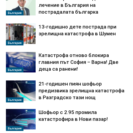
лечение в България на
пострадалата българка
България
13-годишно дете пострада при
зрелищна катастрофа в Шумен
България
Катастрофа отново блокира
главния път София – Варна! Две
деца са ранени!
България
21-годишен пиян шофьор
предизвика зрелищна катастрофа
в Разградско тази нощ
България
Шофьор с 2.95 промила
катастрофира в Нови пазар!
България