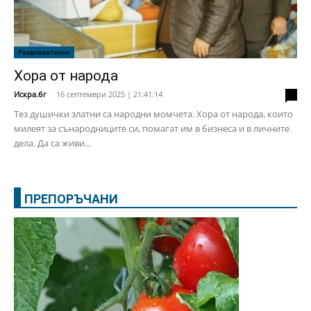
Развлекателно
Хора от народа
Искра.бг
-
16 септември 2025 | 21:41:14
2
Тез душички златни са народни момчета. Хора от народа, които
милеят за сънародниците си, помагат им в бизнеса и в личните
дела. Да са живи...
ПРЕПОРЪЧАНИ