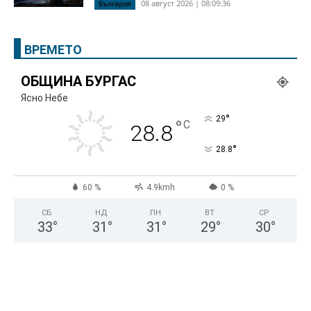
08 август 2026 | 08:09:36
България
ВРЕМЕТО
ОБЩИНА БУРГАС
Ясно Небе
°
29
°
C
28.8
°
28.8
60 %
4.9kmh
0 %
СБ
НД
ПН
ВТ
СР
33
°
31
°
31
°
29
°
30
°