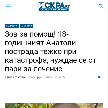
България
Области
Зов за помощ! 18-
годишният Анатоли
пострада тежко при
катастрофа, нуждае се от
пари за лечение
Нина Кръстева
-
03 февруари 2023 | 18:39:35
7137
0