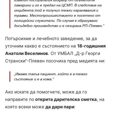
извадил пострадалия шофьор от огънатите
ламарини и го е предал на ЦСМП. В следствие на
инцидента той е получил тежки наранявания и
травми. Местопроизшествието е посетено от
полицейски служители. По случая е образувано
досъдебно производство и е сезирана РП–Плевен.“
Потърсихме и лечебното заведение, за да
уточним какво е състоянието на
18-годишния
Анатоли Веселинов
. От УМБАЛ „Д-р Георги
Странски“-Плевен посочиха пред медията ни:
„Имаме такъв пациент, който е в тежко
състояние и е в кома.“
Ако искате да помогнете, може да го
направите по
открита дарителска сметка
, на
която всеки може
да дари пари
: