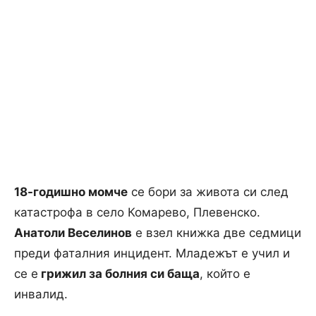
18-годишно момче
се бори за живота си след
катастрофа в село Комарево, Плевенско.
Анатоли Веселинов
е взел книжка две седмици
преди фаталния инцидент. Младежът е учил и
се е
грижил за болния си баща
, който е
инвалид.