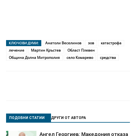
Анатоли Веселинов
зов
катастрофа
КЛЮЧОВИ ДУМИ:
лечение
Мартин Кръстев
Област Плевен
Община Долна Митрополия
село Комарево
средства
ПОДОБНИ СТАТИИ
ДРУГИ ОТ АВТОРА
Ангел Георгиев: Македония отказа