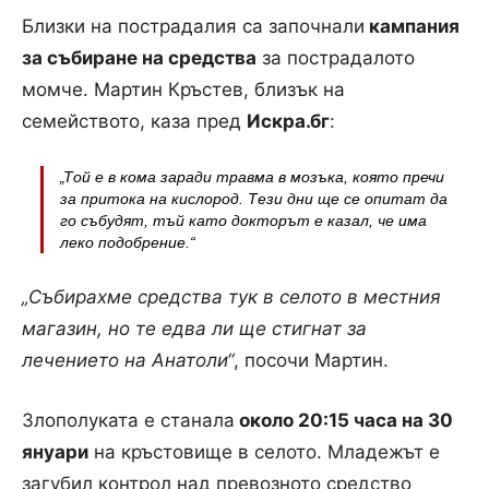
Близки на пострадалия са започнали
кампания
за събиране на средства
за пострадалото
момче. Мартин Кръстев, близък на
семейството, каза пред
Искра.бг
:
„Той е в кома заради травма в мозъка, която пречи
за притока на кислород. Тези дни ще се опитат да
го събудят, тъй като докторът е казал, че има
леко подобрение.“
„Събирахме средства тук в селото в местния
магазин, но те едва ли ще стигнат за
лечението на Анатоли“
, посочи Мартин.
Злополуката е станала
около 20:15 часа на 30
януари
на кръстовище в селото. Младежът е
загубил контрол над превозното средство