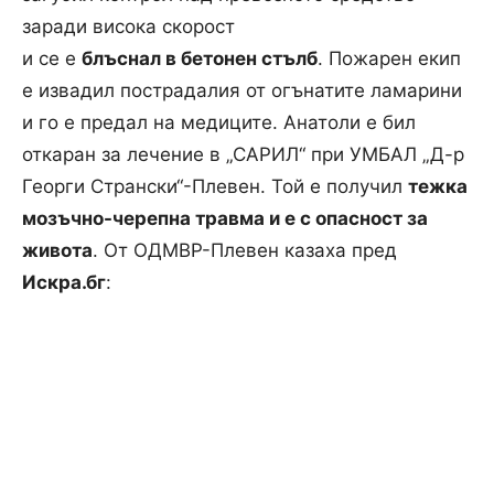
заради висока скорост
и се е
блъснал в бетонен стълб
. Пожарен екип
е извадил пострадалия от огънатите ламарини
и го е предал на медиците. Анатоли е бил
откаран за лечение в „САРИЛ“ при УМБАЛ „Д-р
Георги Странски“-Плевен. Той е получил
тежка
мозъчно-черепна травма и е с опасност за
живота
. От ОДМВР-Плевен казаха пред
Искра.бг
: