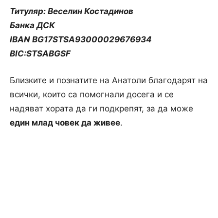
Титуляр: Веселин Костадинов
Банка ДСК
IBAN BG17STSA93000029676934
BIC:STSABGSF
Близките и познатите на Анатоли благодарят на
всички, които са помогнали досега и се
надяват хората да ги подкрепят, за да може
един млад човек да живее
.