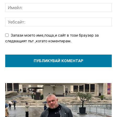
Запази моето име,поща,и сайт в този браузер за
следващият път ,когато коментирам.