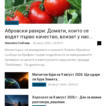
България
Абровски разкри: Домати, които се
водят първо качество, влизат у нас...
Николета Стойчева
-
08 август 2026 | 09:43:31
0
Министърът на земеделието и храните Пламен Абровски
съобщи на брифинг първи подробности за извършваните
проверки на цените и евентуалните нарушения, предаде
"DarikNews". По думите му...
Магнитни бури на 9 август 2026: Ще удари
ли буря Земята...
08 август 2026 | 08:54:21
България
Хороскоп за 8 август 2026 г.: Ден за важни
разговори, решения...