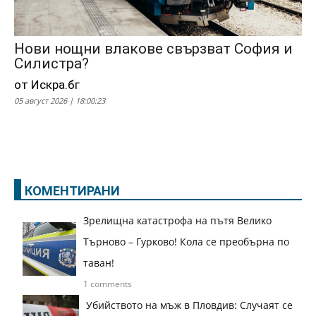
Нови нощни влакове свързват София и
Силистра?
от Искра.бг
05 август 2026 | 18:00:23
КОМЕНТИРАНИ
Зрелищна катастрофа на пътя Велико
Търново – Гурково! Кола се преобърна по
таван!
1 comments
Убийството на мъж в Пловдив: Случаят се