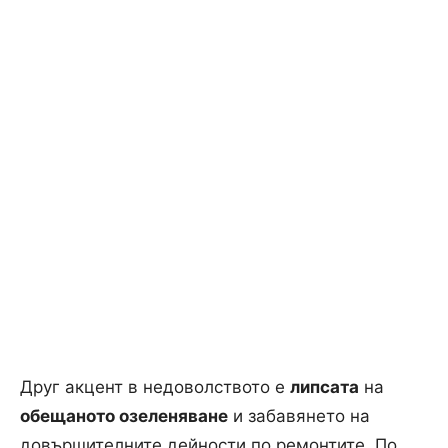
Друг акцент в недоволството е
липсата
на
обещаното озеленяване
и забавянето на
довършителните дейности по ремонтите. По