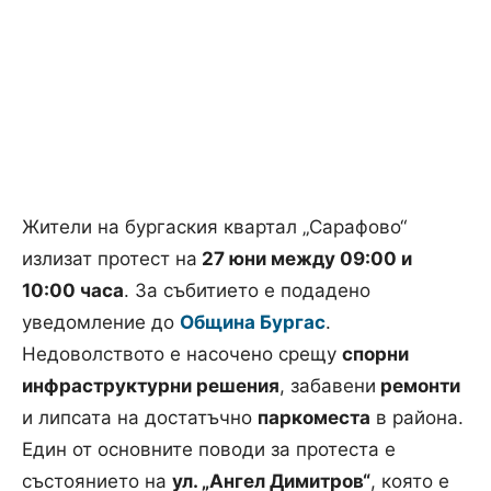
Жители на бургаския квартал „Сарафово“
излизат протест на
27 юни между 09:00 и
10:00 часа
. За събитието е подадено
уведомление до
Община Бургас
.
Недоволството е насочено срещу
спорни
инфраструктурни решения
, забавени
ремонти
и липсата на достатъчно
паркоместа
в района.
Един от основните поводи за протеста е
състоянието на
ул. „Ангел Димитров“
, която е