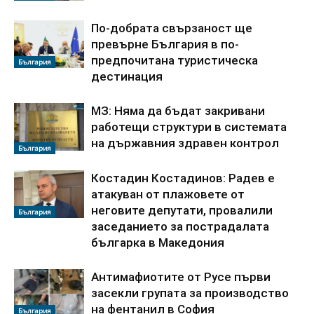
По‑добрата свързаност ще
превърне България в по-
предпочитана туристическа
България
дестинация
МЗ: Няма да бъдат закривани
работещи структури в системата
на държавния здравен контрол
България
Костадин Костадинов: Радев е
атакуван от плажoвете от
неговите депутати, провалили
България
заседанието за пострадалата
българка в Македония
Антимафиотите от Русе първи
засекли групата за производство
на фентанил в София
България