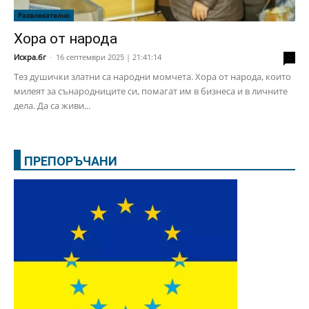
Развлекателно
Хора от народа
Искра.бг
-
16 септември 2025 | 21:41:14
2
Тез душички златни са народни момчета. Хора от народа, които
милеят за сънародниците си, помагат им в бизнеса и в личните
дела. Да са живи...
ПРЕПОРЪЧАНИ