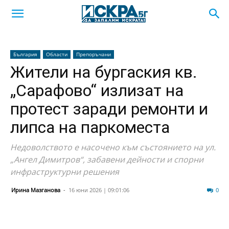
България
Области
Препоръчани
Жители на бургаския кв.
„Сарафово“ излизат на
протест заради ремонти и
липса на паркоместа
Недоволството е насочено към състоянието на ул.
„Ангел Димитров“, забавени дейности и спорни
инфраструктурни решения
Ирина Мазганова
-
16 юни 2026 | 09:01:06
65
0