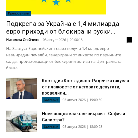
Препоръчани
Подкрепа за Украйна с 1,4 милиарда
евро приходи от блокирани руски...
Николета Стойчева
-
05 август 2026 | 20:00:13
0
На 3 август Европейският съюз получи 1,4 млрд. евро
извънредни печалби, генерирани от лихвите по паричните
салда, произхождащи от блокирани активи на Централната
банка...
Костадин Костадинов: Радев е атакуван
от плажoвете от неговите депутати,
провалили...
05 август 2026 | 19:00:59
България
Нови нощни влакове свързват София и
Силистра?
05 август 2026 | 18:00:23
България