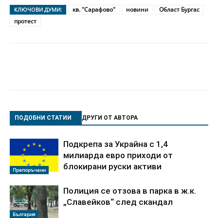
кв. "Сарафово"
новини
Област Бургас
КЛЮЧОВИ ДУМИ:
протест
ПОДОБНИ СТАТИИ
ДРУГИ ОТ АВТОРА
Подкрепа за Украйна с 1,4
милиарда евро приходи от
блокирани руски активи
Препоръчани
Полиция се отзова в парка в ж.к.
„Славейков“ след скандал
България