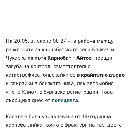
На 20.05.т.г. около 08:27 ч. в района между
разклоните за карнобатските села Кликач и
Чукарка
по пътя Карнобат – Айтос
, поради
загуба на контрол, самостоятелно
катастрофира, блъскайки се
в крайпътно дърво
и спирайки в близката нива, лек автомобил
«Рено Клио», с бургаска регистрация. Това
съобщиха днес от
полицията
.
Колата е била управлявана от 19-годишна
карнобатлийка, която с фрактури на таз, двете