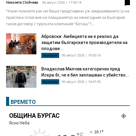
Николета Стойчева
-
06 август 2026 | 17:00:14
0
“Нали помните как ни беше представено уж замразяването (а на
практика отлагане на плащанията) на неизгодния за България
газов договор с турската компания “Боташ”?...
Абровски: Амбицията ни е реално да
защитим българските производители на
плодове...
06 август 2026 | 16:00:16
България
Владислав Милчев категоричен пред
Искра.бг, че е бил заплашван с убийство...
06 август 2026 | 14:47:45
България
ВРЕМЕТО
ОБЩИНА БУРГАС
Ясно Небе
°
20.1
C