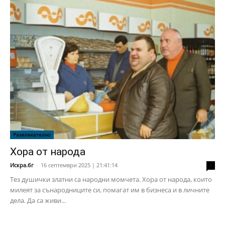
Развлекателно
Хора от народа
Искра.бг
-
16 септември 2025 | 21:41:14
2
Тез душички златни са народни момчета. Хора от народа, които
милеят за сънародниците си, помагат им в бизнеса и в личните
дела. Да са живи...