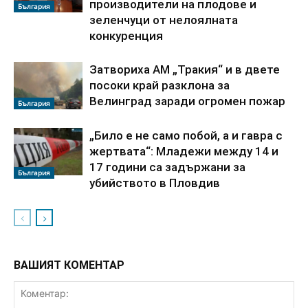
производители на плодове и
България
зеленчуци от нелоялната
конкуренция
Затвориха АМ „Тракия“ и в двете
посоки край разклона за
Велинград заради огромен пожар
България
„Било е не само побой, а и гавра с
жертвата“: Младежи между 14 и
17 години са задържани за
България
убийството в Пловдив
ВАШИЯТ КОМЕНТАР