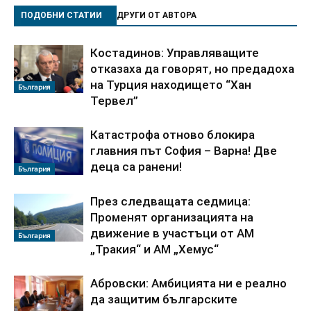
ПОДОБНИ СТАТИИ
ДРУГИ ОТ АВТОРА
Костадинов: Управляващите
отказаха да говорят, но предадоха
на Турция находището “Хан
България
Тервел”
Катастрофа отново блокира
главния път София – Варна! Две
деца са ранени!
България
През следващата седмица:
Променят организацията на
движение в участъци от АМ
България
„Тракия“ и АМ „Хемус“
Абровски: Амбицията ни е реално
да защитим българските