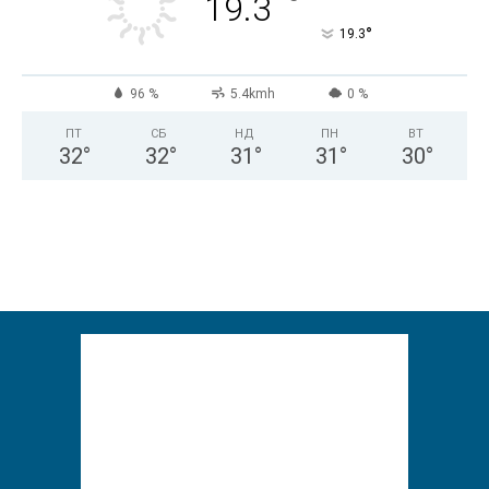
°
19.3
°
19.3
96 %
5.4kmh
0 %
ПТ
СБ
НД
ПН
ВТ
32
°
32
°
31
°
31
°
30
°