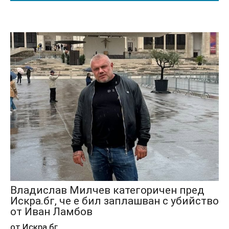
Владислав Милчев категоричен пред
Искра.бг, че е бил заплашван с убийство
от Иван Ламбов
от Искра.бг