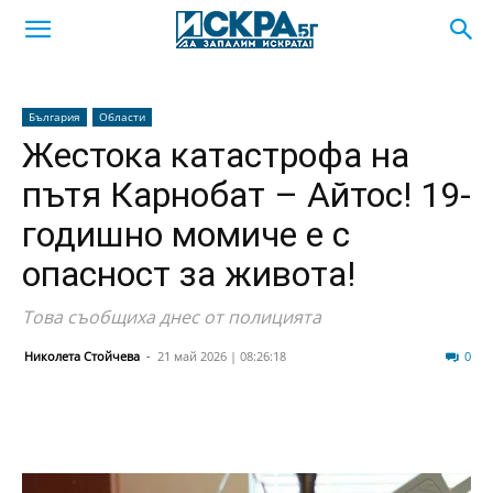
България
Области
Жестока катастрофа на
пътя Карнобат – Айтос! 19-
годишно момиче е с
опасност за живота!
Това съобщиха днес от полицията
Николета Стойчева
-
21 май 2026 | 08:26:18
8591
0