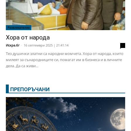
Развлекателно
Хора от народа
Искра.бг
-
16 септември 2025 | 21:41:14
2
Тез душички златни са народни момчета. Хора от народа, които
милеят за сънародниците си, помагат им в бизнеса и в личните
дела. Да са живи...
ПРЕПОРЪЧАНИ