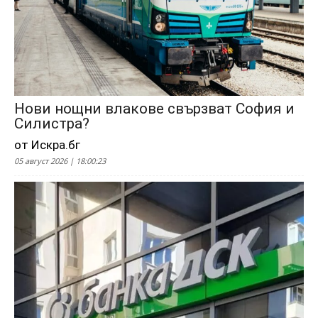
Нови нощни влакове свързват София и
Силистра?
от Искра.бг
05 август 2026 | 18:00:23