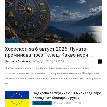
България
Хороскоп за 6 август 2026: Луната
преминава през Телец. Какво носи...
Николета Стойчева
-
06 август 2026 | 08:02:59
0
Последната четвърт на Луната насочва вниманието към
приключване на започнатото, а преминаването на Венера във
Везни поставя отношенията, баланса и търсенето на компромис
на...
Подкрепа за Украйна с 1,4 милиарда евро
приходи от блокирани руски...
05 август 2026 | 20:00:13
Препоръчани