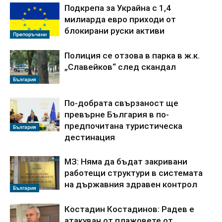
Подкрепа за Украйна с 1,4
милиарда евро приходи от
блокирани руски активи
Препоръчани
Полиция се отзова в парка в ж.к.
„Славейков“ след скандал
България
По‑добрата свързаност ще
превърне България в по-
предпочитана туристическа
България
дестинация
МЗ: Няма да бъдат закривани
работещи структури в системата
на държавния здравен контрол
България
Костадин Костадинов: Радев е
атакуван от плажoвете от