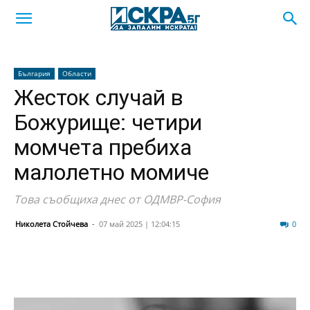
България
Области
Жесток случай в
Божурище: четири
момчета пребиха
малолетно момиче
Това съобщиха днес от ОДМВР-София
Николета Стойчева
-
07 май 2025 | 12:04:15
827
0