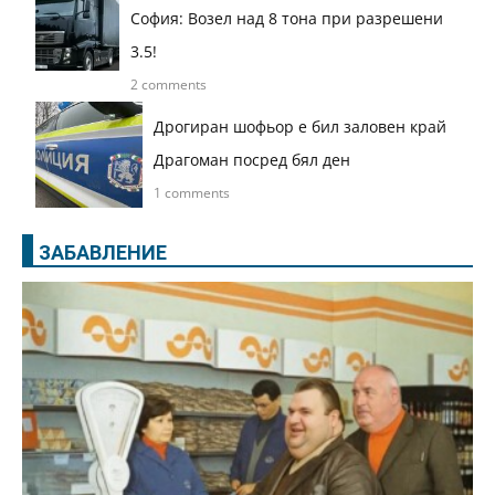
София: Возел над 8 тона при разрешени
3.5!
2 comments
Дрогиран шофьор е бил заловен край
Драгоман посред бял ден
1 comments
ЗАБАВЛЕНИЕ