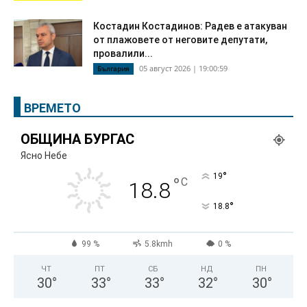
Костадин Костадинов: Радев е атакуван
от плажoвете от неговите депутати,
провалили...
05 август 2026 | 19:00:59
България
ВРЕМЕТО
ОБЩИНА БУРГАС
Ясно Небе
°
19
°
C
18.8
°
18.8
99 %
5.8kmh
0 %
ЧТ
ПТ
СБ
НД
ПН
30
°
33
°
33
°
32
°
30
°