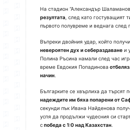
На стадион “Александър Шаламанов”
резултата
, след като гостуващият т
първото полувреме и веднага след 
Въпреки двойния удар, който получ
невероятен дух и себераздаване
и 
Полина Ръсина намали след час игр
време Евдокия Попадинова
отбеляз
начин
.
Българките се хвърлиха да търсят п
надеждите им бяха попарени от Са
секунди пък Ивана Найденова полу
успя да продължи чудесния си стар
с
победа с 1:0 над Казахстан
.