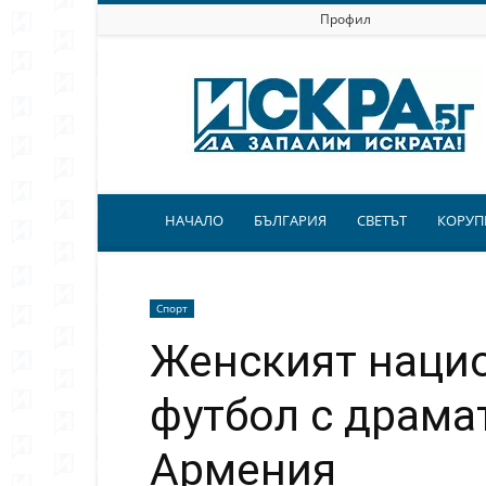
Профил
Искра.бг
НАЧАЛО
БЪЛГАРИЯ
СВЕТЪТ
КОРУП
Спорт
Женският нацио
футбол с драма
Армения