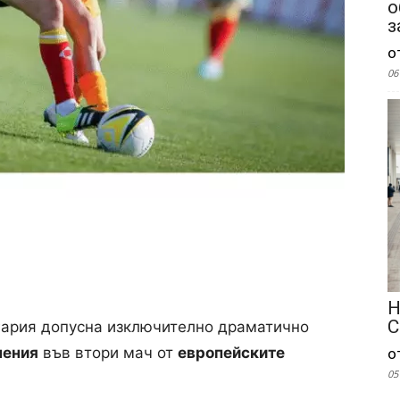
о
з
о
06
Н
С
гария допусна изключително драматично
мения
във втори мач от
европейските
о
05