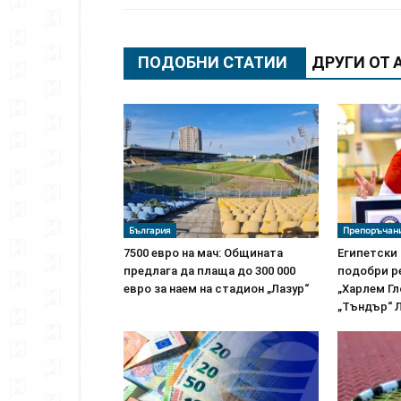
ПОДОБНИ СТАТИИ
ДРУГИ ОТ 
България
Препоръчан
7500 евро на мач: Общината
Египетски
предлага да плаща до 300 000
подобри ре
евро за наем на стадион „Лазур“
„Харлем Г
„Тъндър“ 