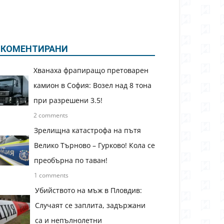
КОМЕНТИРАНИ
Хванаха фрапиращо претоварен
камион в София: Возел над 8 тона
при разрешени 3.5!
2 comments
Зрелищна катастрофа на пътя
Велико Търново – Гурково! Кола се
преобърна по таван!
1 comments
Убийството на мъж в Пловдив:
Случаят се заплита, задържани
са и непълнолетни