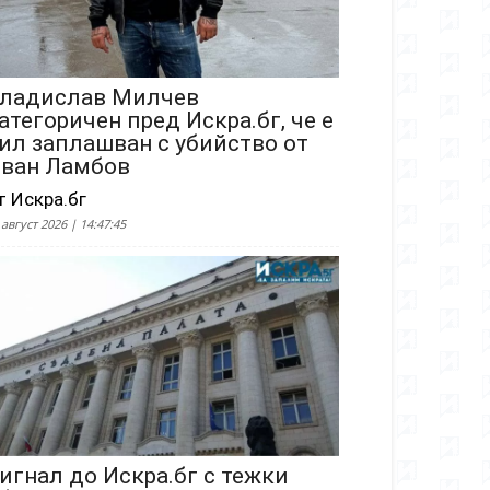
ладислав Милчев
атегоричен пред Искра.бг, че е
ил заплашван с убийство от
ван Ламбов
т Искра.бг
 август 2026 | 14:47:45
игнал до Искра.бг с тежки