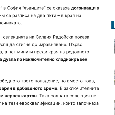
 в София “лъвиците” се оказаха
догонващи в
им се разписа на два пъти – в края на
почивката.
и, селекцията на Силвия Радойска показа
успя да стигне до изравняване. Първо
а, а пет минути преди края на редовното
а дузпа по изключително хладнокръвен
обедното трето попадение, но вместо това,
фарян в добавеното време
. В заключителните
чи
червен картон
. Така родната селекция не
т на тези евроквалификации, които започнаха