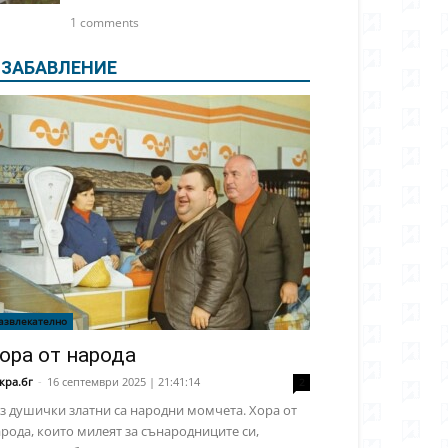
1 comments
ЗАБАВЛЕНИЕ
азвлекателно
ора от народа
кра.бг
-
16 септември 2025 | 21:41:14
2
з душички златни са народни момчета. Хора от
рода, които милеят за сънародниците си,