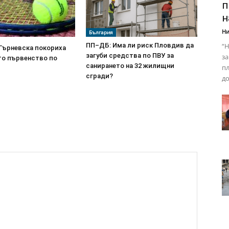
п
н
Ни
България
“Н
ПП–ДБ: Има ли риск Пловдив да
 Гърневска покориха
загуби средства по ПВУ за
за
о първенство по
санирането на 32 жилищни
пл
сгради?
до