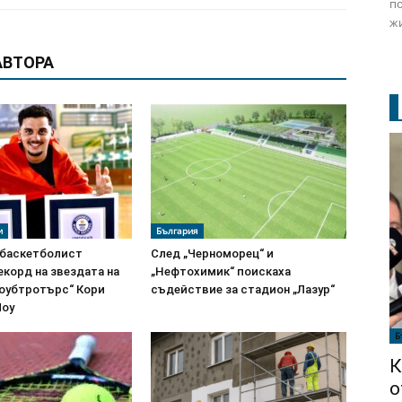
по
жи
АВТОРА
и
България
 баскетболист
След „Черноморец“ и
корд на звездата на
„Нефтохимик“ поискаха
лоубтротърс“ Кори
съдействие за стадион „Лазур“
Лоу
Б
К
о