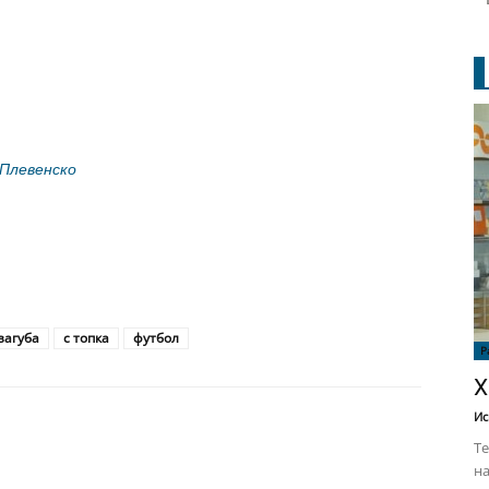
 Плевенско
загуба
с топка
футбол
Р
Х
Ис
Те
на