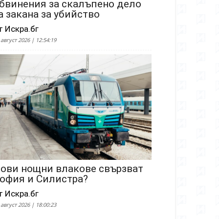
бвинения за скалъпено дело
а закана за убийство
т Искра.бг
 август 2026 | 12:54:19
ови нощни влакове свързват
офия и Силистра?
т Искра.бг
 август 2026 | 18:00:23