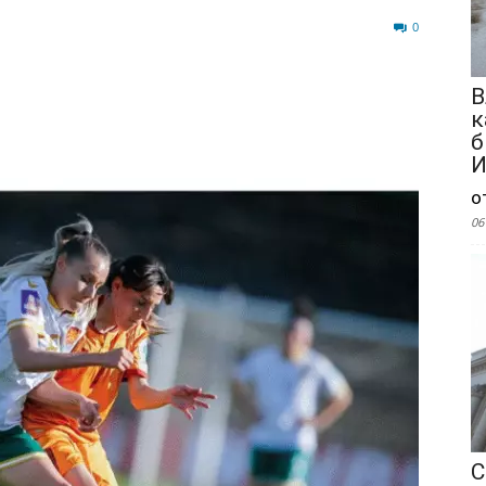
75
0
В
к
б
И
о
06
С