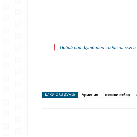
Побой над футболен съдия на мач в
Армения
женски отбор
КЛЮЧОВИ ДУМИ:
Сподели