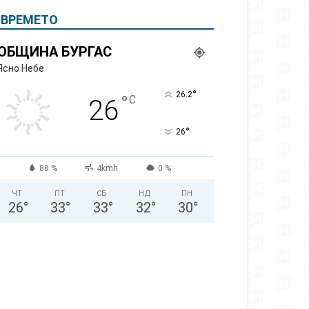
ВРЕМЕТО
ОБЩИНА БУРГАС
Ясно Небе
°
26.2
°
C
26
°
26
88 %
4kmh
0 %
ЧТ
ПТ
СБ
НД
ПН
26
°
33
°
33
°
32
°
30
°