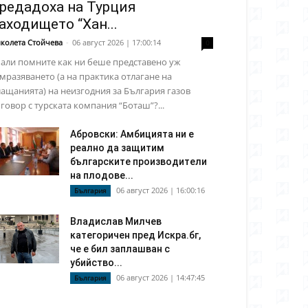
редадоха на Турция
аходището “Хан...
колета Стойчева
-
06 август 2026 | 17:00:14
0
али помните как ни беше представено уж
мразяването (а на практика отлагане на
ащанията) на неизгодния за България газов
говор с турската компания “Боташ”?...
Абровски: Амбицията ни е
реално да защитим
българските производители
на плодове...
06 август 2026 | 16:00:16
България
Владислав Милчев
категоричен пред Искра.бг,
че е бил заплашван с
убийство...
06 август 2026 | 14:47:45
България