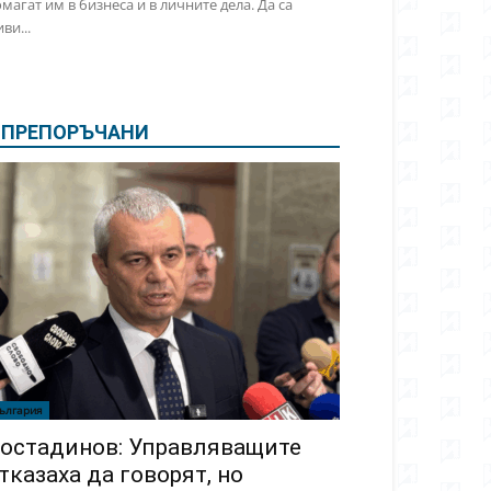
магат им в бизнеса и в личните дела. Да са
ви...
ПРЕПОРЪЧАНИ
ългария
остадинов: Управляващите
тказаха да говорят, но