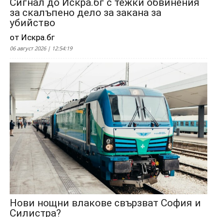
Сигнал до Искра.бг с тежки обвинения
за скалъпено дело за закана за
убийство
от Искра.бг
06 август 2026 | 12:54:19
Нови нощни влакове свързват София и
Силистра?