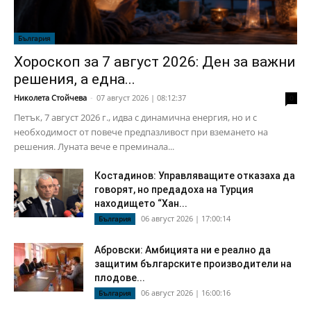
България
Хороскоп за 7 август 2026: Ден за важни
решения, а една...
Николета Стойчева
-
07 август 2026 | 08:12:37
0
Петък, 7 август 2026 г., идва с динамична енергия, но и с
необходимост от повече предпазливост при вземането на
решения. Луната вече е преминала...
Костадинов: Управляващите отказаха да
говорят, но предадоха на Турция
находището “Хан...
06 август 2026 | 17:00:14
България
Абровски: Амбицията ни е реално да
защитим българските производители на
плодове...
06 август 2026 | 16:00:16
България