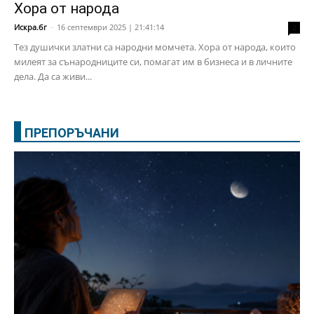
Хора от народа
Искра.бг
-
16 септември 2025 | 21:41:14
2
Тез душички златни са народни момчета. Хора от народа, които
милеят за сънародниците си, помагат им в бизнеса и в личните
дела. Да са живи...
ПРЕПОРЪЧАНИ