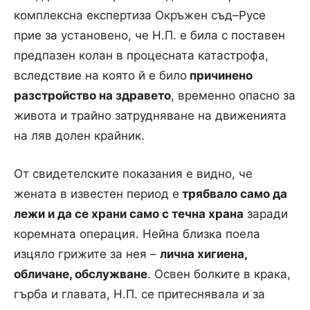
комплексна експертиза Окръжен съд–Русе
прие за установено, че Н.П. е била с поставен
предпазен колан в процесната катастрофа,
вследствие на която й е било
причинено
разстройство на здравето
, временно опасно за
живота и трайно затрудняване на движенията
на ляв долен крайник.
От свидетелските показания е видно, че
жената в известен период е
трябвало само да
лежи и да се храни само с течна храна
заради
коремната операция. Нейна близка поела
изцяло грижите за нея –
лична хигиена,
обличане, обслужване
. Освен болките в крака,
гърба и главата, Н.П. се притеснявала и за