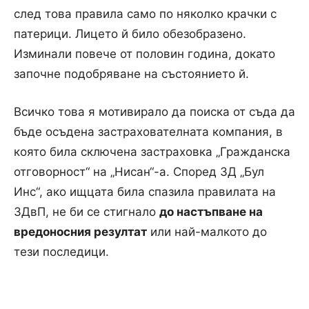
след това правила само по няколко крачки с
патерици. Лицето й било обезобразено.
Изминали повече от половин година, докато
започне подобряване на състоянието й.
Всичко това я мотивирало да поиска от съда да
бъде осъдена застрахователната компания, в
която била сключена застраховка „Гражданска
отговорност“ на „Нисан“-а. Според ЗД „Бул
Инс“, ако ищцата била спазила правилата на
ЗДвП, не би се стигнало
до настъпване на
вредоносния резултат
или най-малкото до
тези последици.