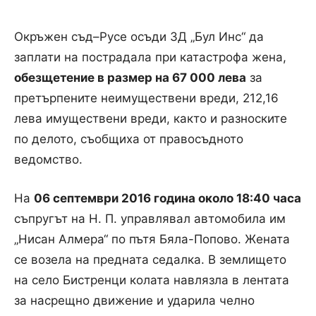
Окръжен съд–Русе осъди ЗД „Бул Инс“ да
заплати на пострадала при катастрофа жена,
обезщетение в размер на 67 000 лева
за
претърпените неимуществени вреди, 212,16
лева имуществени вреди, както и разноските
по делото, съобщиха от правосъдното
ведомство.
На
06 септември 2016 година около 18:40 часа
съпругът на Н. П. управлявал автомобила им
„Нисан Алмера“ по пътя Бяла-Попово. Жената
се возела на предната седалка. В землището
на село Бистренци колата навлязла в лентата
за насрещно движение и ударила челно