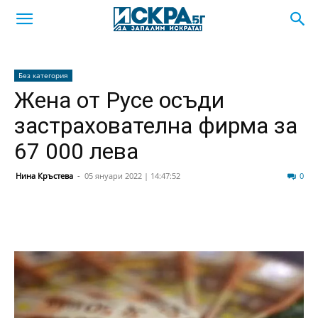
Без категория
Жена от Русе осъди
застрахователна фирма за
67 000 лева
Нина Кръстева
-
05 януари 2022 | 14:47:52
1432
0