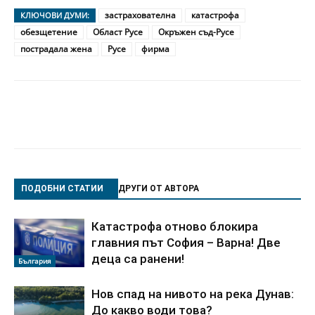
застрахователна
катастрофа
КЛЮЧОВИ ДУМИ:
обезщетение
Област Русе
Окръжен съд-Русе
пострадала жена
Русе
фирма
ПОДОБНИ СТАТИИ
ДРУГИ ОТ АВТОРА
Катастрофа отново блокира
главния път София – Варна! Две
деца са ранени!
България
Нов спад на нивото на река Дунав:
До какво води това?