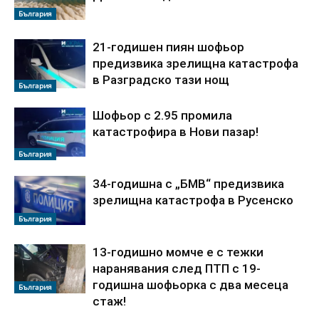
България
21-годишен пиян шофьор
предизвика зрелищна катастрофа
в Разградско тази нощ
България
Шофьор с 2.95 промила
катастрофира в Нови пазар!
България
34-годишна с „БМВ“ предизвика
зрелищна катастрофа в Русенско
България
13-годишно момче е с тежки
наранявания след ПТП с 19-
годишна шофьорка с два месеца
България
стаж!