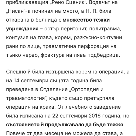
приближаващия „Рено Сценик“. Водачът на
„Нисан“-а починал на място, а Н. П. била
откарана в болница с
множество тежки
увреждания
– остър перитонит, политравма,
контузия на глава, корем, разкъсно-контузни
рани по лице, травматична перфорация на
тънко черво, фрактура на лява подбедрица.
Спешно й била извършена коремна операция, а
на 14 септември същата година била
преведена в Отделение „Ортопедия и
травматология“, където също претърпяла
операция на крака. От лечебното заведение
била изписана на 22 септември 2016 година, но
състоянието й продължавало да бъде тежко
.
Повече от два месеца не можела да става, а