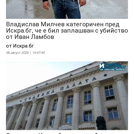
Владислав Милчев категоричен пред
Искра.бг, че е бил заплашван с убийство
от Иван Ламбов
от Искра.бг
06 август 2026 | 14:47:45