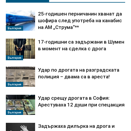
25-годишен перничанин хванат да
шофира след употреба на канабис
на АМ „Струма“**
България
17-годишни са задържани в Шумен
в момент на сделка с дрога
България
Удар по дрогата на разградската
полиция – двама са в ареста!
България
Удар срещу дрогата в София:
Арестуваха 12 души при спецакция
България
Задържаха дилърка на дрога и