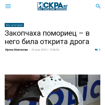
Без категория
Закопчаха помориец – в
него била открита дрога
Ирина Мазганова
-
25 юли 2019 | 13:36:56
107
0