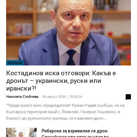
България
Костадинов иска отговори: Какъв е
дронът – украински, руски или
ирански?!
Николета Стойчева
-
08 август 2026 | 15:50:24
0
"Преди малко мин.-председателят Румен Радев съобщи, че на
българска територия край с. Йовково, Генерал Тошевско, в
близост до румънската граница, се е взривил дрон....
Рибарски за взривилия се дрон: