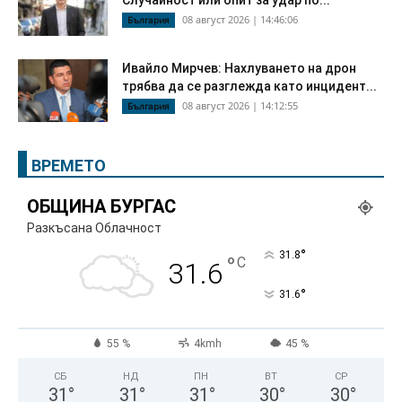
Случайност или опит за удар по...
08 август 2026 | 14:46:06
България
Ивайло Мирчев: Нахлуването на дрон
трябва да се разглежда като инцидент...
08 август 2026 | 14:12:55
България
ВРЕМЕТО
ОБЩИНА БУРГАС
Разкъсана Облачност
°
31.8
°
C
31.6
°
31.6
55 %
4kmh
45 %
СБ
НД
ПН
ВТ
СР
31
°
31
°
31
°
30
°
30
°