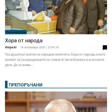
Развлекателно
Хора от народа
Искра.бг
-
16 септември 2025 | 21:41:14
2
Тез душички златни са народни момчета. Хора от народа, които
милеят за сънародниците си, помагат им в бизнеса и в личните
дела. Да са живи...
ПРЕПОРЪЧАНИ