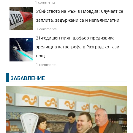
1 comments
Убийството на мъж в Пловдив: Случаят се
заплита, задържани са и непълнолетни
1 comments
21-годишен пиян шофьор предизвика
зрелищна катастрофа в Разградско тази
нощ
1 comments
ЗАБАВЛЕНИЕ