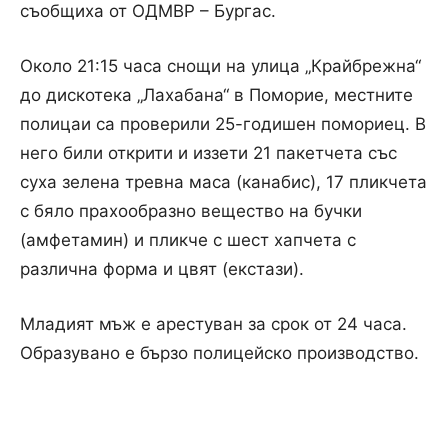
съобщиха от ОДМВР – Бургас.
Около 21:15 часа снощи на улица „Крайбрежна“
до дискотека „Лахабана“ в Поморие, местните
полицаи са проверили 25-годишен помориец. В
него били открити и иззети 21 пакетчета със
суха зелена тревна маса (канабис), 17 пликчета
с бяло прахообразно вещество на бучки
(амфетамин) и пликче с шест хапчета с
различна форма и цвят (екстази).
Младият мъж е арестуван за срок от 24 часа.
Образувано е бързо полицейско производство.