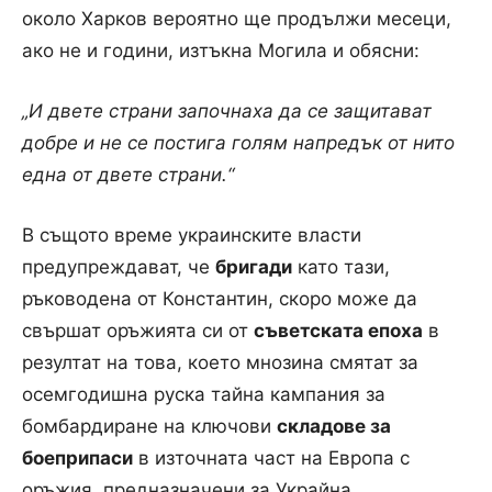
около Харков вероятно ще продължи месеци,
ако не и години, изтъкна Могила и обясни:
„И двете страни започнаха да се защитават
добре и не се постига голям напредък от нито
една от двете страни.“
В същото време украинските власти
предупреждават, че
бригади
като тази,
ръководена от Константин, скоро може да
свършат оръжията си от
съветската епоха
в
резултат на това, което мнозина смятат за
осемгодишна руска тайна кампания за
бомбардиране на ключови
складове за
боеприпаси
в източната част на Европа с
оръжия, предназначени за Украйна.