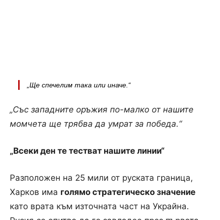
„Ще спечелим така или иначе.“
„Със западните оръжия по-малко от нашите
момчета ще трябва да умрат за победа.“
„Всеки ден те тестват нашите линии“
Разположен на 25 мили от руската граница,
Харков има
голямо стратегическо значение
като врата към източната част на Украйна.