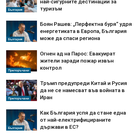
най-сигурните дестинации за
туризъм
България
Боян Рашев: „Перфектна буря“ удря
енергетиката в Европа, България
може да спаси региона
България
Огнен ад на Парос: Евакуират
жители заради пожар извън
контрол
Препоръчани
Тръмп предупреди Китай и Русия
да не се намесват във войната в
Иран
Препоръчани
Как България успя да стане една
от най-електрифицираните
държави в ЕС?
България