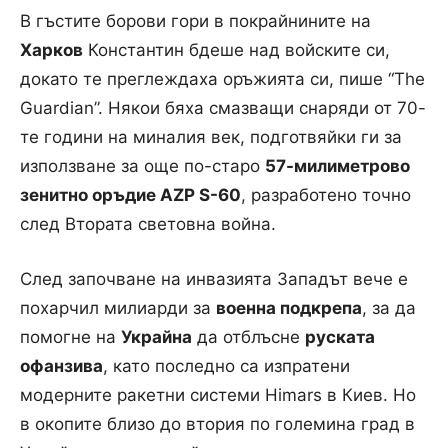
В гъстите борови гори в покрайнините на
Харков
Константин бдеше над войските си,
докато те преглеждаха оръжията си, пише “The
Guardian”. Някои бяха смазващи снаряди от 70-
те години на миналия век, подготвяйки ги за
използване за още по-старо
57-милиметрово
зенитно оръдие AZP S-60
, разработено точно
след Втората световна война.
След започване на инвазията Западът вече е
похарчил милиарди за
военна подкрепа
, за да
помогне на
Украйна
да отблъсне
руската
офанзива
, като последно са изпратени
модерните ракетни системи Himars в Киев. Но
в окопите близо до втория по големина град в