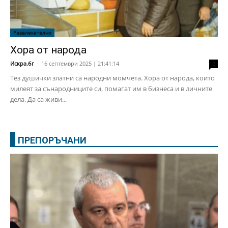
Развлекателно
Хора от народа
Искра.бг
-
16 септември 2025 | 21:41:14
2
Тез душички златни са народни момчета. Хора от народа, които
милеят за сънародниците си, помагат им в бизнеса и в личните
дела. Да са живи...
ПРЕПОРЪЧАНИ