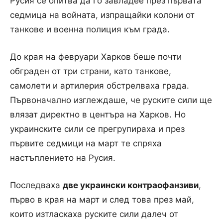
Русия се опитва да го завладее през първата
седмица на войната, изпращайки колони от
танкове и военна полиция към града.
До края на февруари Харков беше почти
обграден от три страни, като танкове,
самолети и артилерия обстрелваха града.
Първоначално изглеждаше, че руските сили ще
влязат директно в центъра на Харков. Но
украинските сили се прегрупираха и през
първите седмици на март те спряха
настъплението на Русия.
Последваха
две украински контраофанзиви
,
първо в края на март и след това през май,
които изтласкаха руските сили далеч от