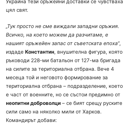
Украйна тези оръжейни доставки се чувстваха
цял свят.
„Тук просто не сме виждали западни оръжия.
Всичко, на което можем да разчитаме, е
нашият оръжейен запас от съветската епоха“
,
издаде
Константин
, внушителна фигура, която
ръководи 228-ми батальон от 127-ма бригада
на силите за териториална отбрана. Вече 4
месеца той и неговото формирование за
териториална отбрана – подразделение, което
е част от военните, но се състои предимно от
неопитни доброволци
– се бият срещу руските
сили само на няколко мили от Харков.
Командирът добави: