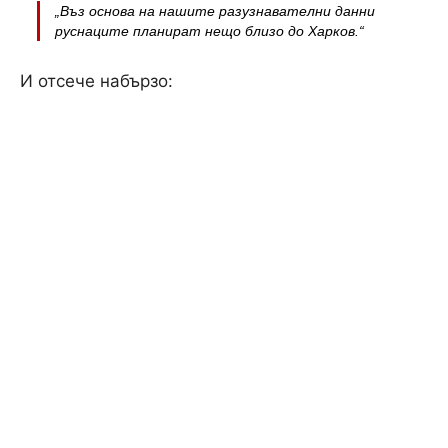
„Въз основа на нашите разузнавателни данни
руснаците планират нещо близо до Харков.“
И отсече набързо: