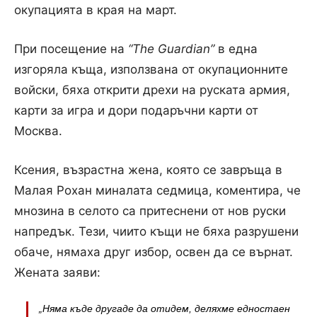
окупацията в края на март.
При посещение на
“The
Guardian
”
в една
изгоряла къща, използвана от окупационните
войски, бяха открити дрехи на руската армия,
карти за игра и дори подаръчни карти от
Москва.
Ксения, възрастна жена, която се завръща в
Малая Рохан миналата седмица, коментира, че
мнозина в селото са притеснени от нов руски
напредък. Тези, чиито къщи не бяха разрушени
обаче, нямаха друг избор, освен да се върнат.
Жената заяви:
„Няма къде другаде да отидем, деляхме едностаен