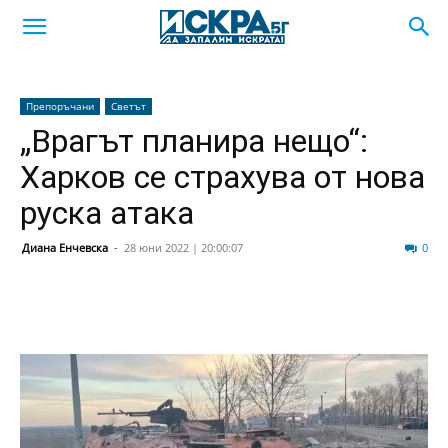
Препоръчани
Светът
„Врагът планира нещо“:
Харков се страхува от нова
руска атака
Диана Енчевска
-
28 юни 2022 | 20:00:07
45
0