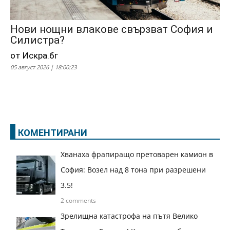
Нови нощни влакове свързват София и
Силистра?
от Искра.бг
05 август 2026 | 18:00:23
КОМЕНТИРАНИ
Хванаха фрапиращо претоварен камион в
София: Возел над 8 тона при разрешени
3.5!
2 comments
Зрелищна катастрофа на пътя Велико