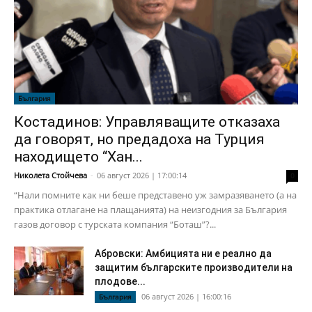
България
Костадинов: Управляващите отказаха
да говорят, но предадоха на Турция
находището “Хан...
Николета Стойчева
-
06 август 2026 | 17:00:14
0
“Нали помните как ни беше представено уж замразяването (а на
практика отлагане на плащанията) на неизгодния за България
газов договор с турската компания “Боташ”?...
Абровски: Амбицията ни е реално да
защитим българските производители на
плодове...
06 август 2026 | 16:00:16
България