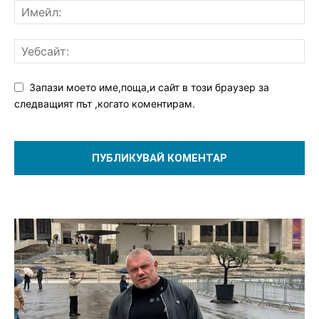
Запази моето име,поща,и сайт в този браузер за
следващият път ,когато коментирам.