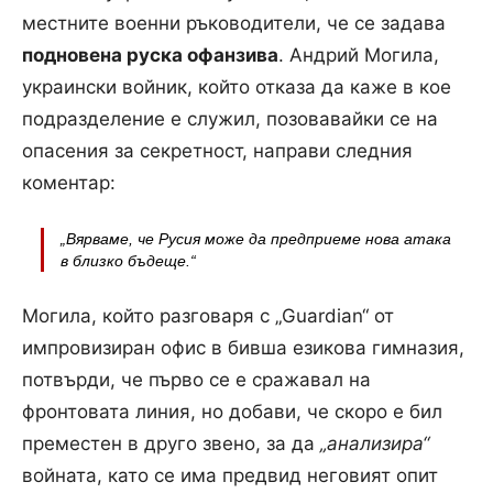
местните военни ръководители, че се задава
подновена руска офанзива
. Андрий Могила,
украински войник, който отказа да каже в кое
подразделение е служил, позовавайки се на
опасения за секретност, направи следния
коментар:
„Вярваме, че Русия може да предприеме нова атака
в близко бъдеще.“
Могила, който разговаря с „Guardian“ от
импровизиран офис в бивша езикова гимназия,
потвърди, че първо се е сражавал на
фронтовата линия, но добави, че скоро е бил
преместен в друго звено, за да
„анализира“
войната, като се има предвид неговият опит