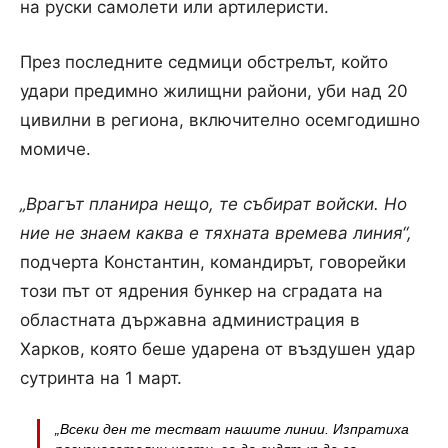
на руски самолети или артилеристи.
През последните седмици обстрелът, който
удари предимно жилищни райони, уби над 20
цивилни в региона, включително осемгодишно
момиче.
„Врагът планира нещо, те събират войски. Но
ние не знаем каква е тяхната времева линия“,
подчерта Константин, командирът, говорейки
този път от ядрения бункер на сградата на
областната държавна администрация в
Харков, която беше ударена от въздушен удар
сутринта на 1 март.
„Всеки ден те тестват нашите линии. Изпратиха