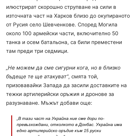
илюстрират скорошно струпване на сили в
източната част на Харков близо до окупираното
от Русия село Шевченкове. Според Могила
около 100 армейски части, включително 50
танка и осем батальона, са били преместени
там преди три седмици.
„Не можем да сме сигурни кога, но в близко
бъдеще те ще атакуват“
, смята той,
призовавайки Запада да засили доставките на
тежки артилерийски оръжия и дронове за
разузнаване. Мъжът добави още:
„В тази част на Украйна ние сме дори по-
превъзхождани, отколкото в Донбас. Украйна има
едно артилерийско оръдие към 15 руски