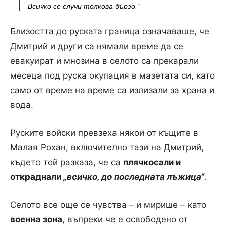
Всичко се случи толкова бързо.“
Близостта до руската граница означаваше, че
Дмитрий и други са нямали време да се
евакуират и мнозина в селото са прекарали
месеца под руска окупация в мазетата си, като
само от време на време са излизали за храна и
вода.
Руските войски превзеха някои от къщите в
Малая Рохан, включително тази на Дмитрий,
където той разказа, че са
плячкосали и
откраднали
„всичко, до последната лъжица“
.
Селото все още се чувства – и мирише – като
военна зона
, въпреки че е освободено от