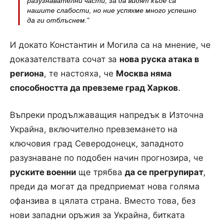
разузнавателни части, за да видят къде са
нашите слабости, но ние успяхме много успешно
да ги отблъснем.”
И докато Константин и Могила са на мнение, че
доказателствата сочат за
нова руска атака в
региона
, те настояха, че
Москва няма
способността да превземе град Харков
.
Въпреки продължаващия напредък в Източна
Украйна, включително превземането на
ключовия град Северодонецк, западното
разузнаване по подобен начин прогнозира, че
руските военни
ще трябва
да се прегрупират
,
преди да могат да предприемат нова голяма
офанзива в цялата страна. Вместо това, без
нови западни оръжия за Украйна, битката