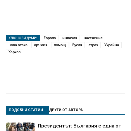
Европа
инвазия
население
КЛЮЧОВИ ДУМИ:
нова атака
оръжия
помощ
Русия
страх
Украйна
Харков
ПОДОБНИ СТАТИИ
ДРУГИ ОТ АВТОРА
Президентът: България е една от