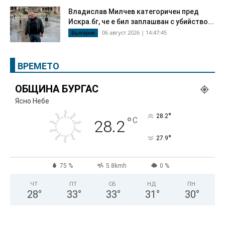
Владислав Милчев категоричен пред
Искра.бг, че е бил заплашван с убийство...
06 август 2026 | 14:47:45
България
ВРЕМЕТО
ОБЩИНА БУРГАС
Ясно Небе
°
28.2
°
C
28.2
°
27.9
75 %
5.8kmh
0 %
ЧТ
ПТ
СБ
НД
ПН
28
°
33
°
33
°
31
°
30
°