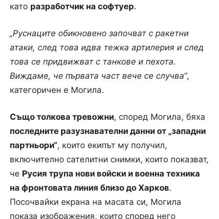
като
разработчик на софтуер
.
„Руснаците обикновено започват с ракетни
атаки, след това идва тежка артилерия и след
това се придвижват с танкове и пехота.
Виждаме, че първата част вече се случва“
,
категоричен е Могила.
Също толкова тревожни
, според Могила, бяха
последните разузнавателни данни от „западни
партньори“
, които екипът му получил,
включително сателитни снимки, които показват,
че
Русия трупа нови войски и военна техника
на фронтовата линия близо до Харков
.
Посочвайки екрана на масата си, Могила
показа изображения, които според него