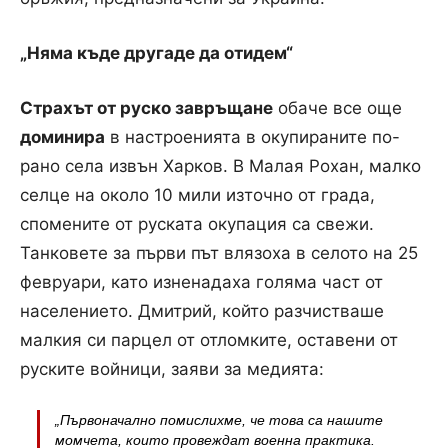
„Няма къде другаде да отидем“
Страхът от руско завръщане
обаче все още
доминира
в настроенията в окупираните по-
рано села извън Харков. В Малая Рохан, малко
селце на около 10 мили източно от града,
спомените от руската окупация са свежи.
Танковете за първи път влязоха в селото на 25
февруари, като изненадаха голяма част от
населението. Дмитрий, който разчистваше
малкия си парцел от отломките, оставени от
руските войници, заяви за медията:
„Първоначално помислихме, че това са нашите
момчета, които провеждат военна практика.