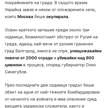
покрайнините на града. В същото време
Украйна завзе и някои от опожарените села,
които
Москва
беше
окупирала
.
Освен краткото затишие преди около три
седмици, безмилостният обстрел от Русия на
града, идващ най-вече от руския граничен
град Белгород, никога не спря,
унищожавайки
повече от 2000 сгради
и
убивайки над 900
цивилни
в процеса, според губернатор Олех
Синегубов.
През последните две седмици градът беше
обект на едни от най-тежките бомбардировки
от началото на войната и има опасения сред
висшите украински служители, както и