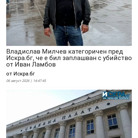
Владислав Милчев категоричен пред
Искра.бг, че е бил заплашван с убийство
от Иван Ламбов
от Искра.бг
06 август 2026 | 14:47:45