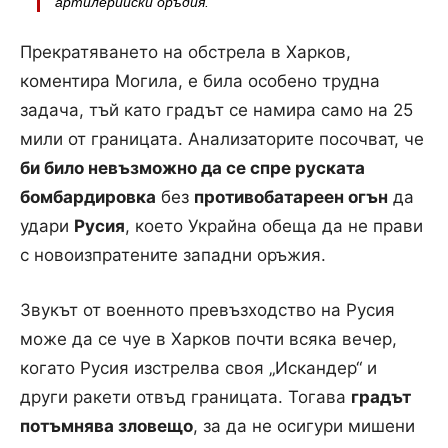
артилерийски оръдия.“
Прекратяването на обстрела в Харков,
коментира Могила, е била особено трудна
задача, тъй като градът се намира само на 25
мили от границата. Анализаторите посочват, че
би било невъзможно да се спре руската
бомбардировка
без
противобатареен огън
да
удари
Русия
, което Украйна обеща да не прави
с новоизпратените западни оръжия.
Звукът от военното превъзходство на Русия
може да се чуе в Харков почти всяка вечер,
когато Русия изстрелва своя „Искандер“ и
други ракети отвъд границата. Тогава
градът
потъмнява зловещо
, за да не осигури мишени