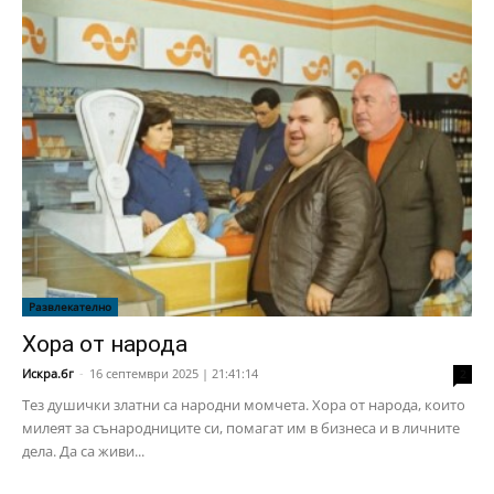
Развлекателно
Хора от народа
Искра.бг
-
16 септември 2025 | 21:41:14
2
Тез душички златни са народни момчета. Хора от народа, които
милеят за сънародниците си, помагат им в бизнеса и в личните
дела. Да са живи...