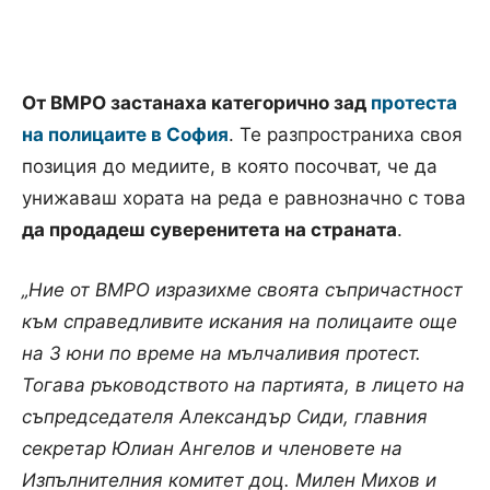
От ВМРО застанаха категорично зад
протеста
на полицаите в София
. Те разпространиха своя
позиция до медиите, в която посочват, че да
унижаваш хората на реда е равнозначно с това
да продадеш суверенитета на страната
.
„Ние от ВМРО изразихме своята съпричастност
към справедливите искания на полицаите още
на 3 юни по време на мълчаливия протест.
Тогава ръководството на партията, в лицето на
съпредседателя Александър Сиди, главния
секретар Юлиан Ангелов и членовете на
Изпълнителния комитет доц. Милен Михов и