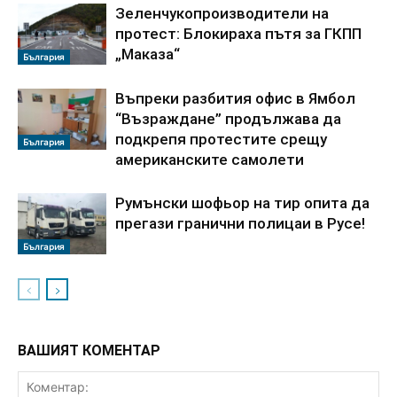
Зеленчукопроизводители на
протест: Блокираха пътя за ГКПП
„Маказа“
България
Въпреки разбития офис в Ямбол
“Възраждане” продължава да
подкрепя протестите срещу
България
американските самолети
Румънски шофьор на тир опита да
прегази гранични полицаи в Русе!
България
ВАШИЯТ КОМЕНТАР