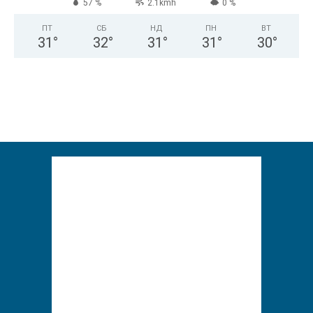
57 %
2.1kmh
0 %
ПТ
СБ
НД
ПН
ВТ
31
°
32
°
31
°
31
°
30
°