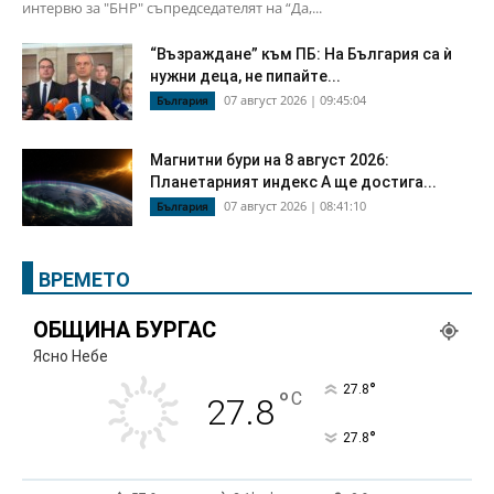
интервю за "БНР" съпредседателят на “Да,...
“Възраждане” към ПБ: На България са ѝ
нужни деца, не пипайте...
07 август 2026 | 09:45:04
България
Магнитни бури на 8 август 2026:
Планетарният индекс А ще достига...
07 август 2026 | 08:41:10
България
ВРЕМЕТО
ОБЩИНА БУРГАС
Ясно Небе
°
27.8
°
C
27.8
°
27.8