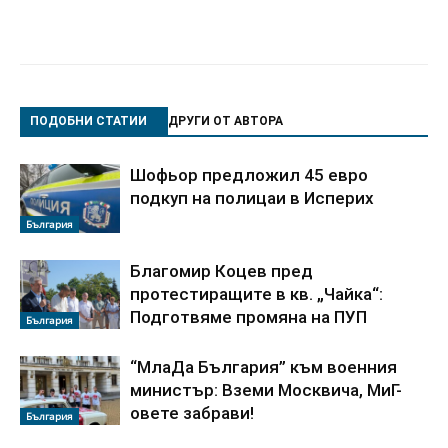
ПОДОБНИ СТАТИИ
ДРУГИ ОТ АВТОРА
Шофьор предложил 45 евро
подкуп на полицаи в Исперих
България
Благомир Коцев пред
протестиращите в кв. „Чайка“:
Подготвяме промяна на ПУП
България
“МлаДа България” към военния
министър: Вземи Москвича, МиГ-
овете забрави!
България