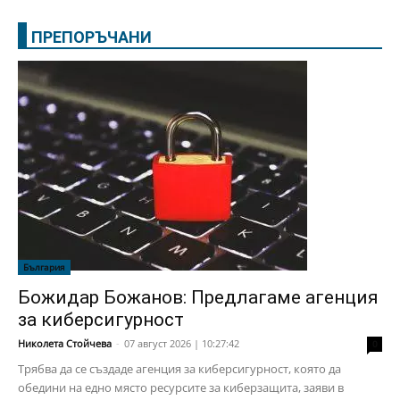
ПРЕПОРЪЧАНИ
България
Божидар Божанов: Предлагаме агенция
за киберсигурност
Николета Стойчева
-
07 август 2026 | 10:27:42
0
Трябва да се създаде агенция за киберсигурност, която да
обедини на едно място ресурсите за киберзащита, заяви в