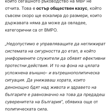
който сегашното ръководство на МВР не
отчита. Това е
остър обществен казус
, който
съвсем скоро ще ескалира до размери, които
държавата няма да може да овладее,
категорични са от ВМРО.
„Недопустимо е управляващите да неглижират
системата на сигурността до етап, в който
униформените служители да обявят ефективни
протестни действия. И то на фона на цялата
усложнена външно- и вътрешнополитическа
ситуация. Да унижаваш хората, които
денонощно бдят над живота и здравето на
българите е равнозначно на това да предадеш
суверенитета на България“
, обявиха още от
политическата сила.