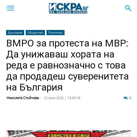
България
Общество
Политика
ВМРО за протеста на МВР:
Да унижаваш хората на
реда е равнозначно с това
да продадеш суверенитета
на България
Николета Стойчева
-
12 юни 2022 | 13:00:14
105
0