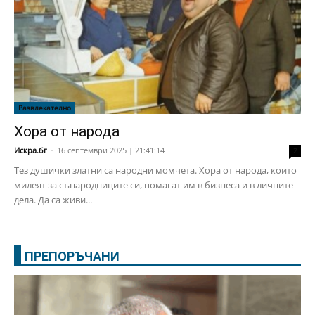
Развлекателно
Хора от народа
Искра.бг
-
16 септември 2025 | 21:41:14
2
Тез душички златни са народни момчета. Хора от народа, които
милеят за сънародниците си, помагат им в бизнеса и в личните
дела. Да са живи...
ПРЕПОРЪЧАНИ