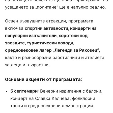
усещането за „политане“ ще е напълно реално.
Освен въздушните атракции, програмата
включва
спортни активности, концерти на
популярни изпълнители, хоротеки под
звездите, туристически походи,
средновековен лагер „Легенди за Ряховец“
,
както и разнообразни работилници и ателиета
за деца и възрастни.
Основни акценти от програмата:
5 септември
: Вечерни издигания с балони,
концерт на Славка Калчева, фолклорни
танци и средновековни демонстрации.