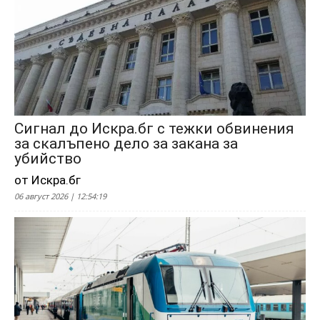
Сигнал до Искра.бг с тежки обвинения
за скалъпено дело за закана за
убийство
от Искра.бг
06 август 2026 | 12:54:19