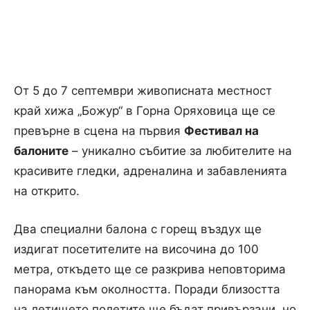
От 5 до 7 септември живописната местност
край хижа „Божур“ в Горна Оряховица ще се
превърне в сцена на първия
Фестивал на
балоните
– уникално събитие за любителите на
красивите гледки, адреналина и забавленията
на открито.
Два специални балона с горещ въздух ще
издигат посетителите на височина до 100
метра, откъдето ще се разкрива неповторима
панорама към околността. Поради близостта
на летището полетите ще бъдат привързани, но