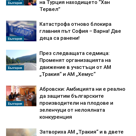
на Турция находището “Хан
България
Тервел”
Катастрофа отново блокира
главния път София – Варна! Две
деца са ранени!
България
През следващата седмица:
Променят организацията на
движение в участъци от АМ
България
„Тракия“ и АМ „Хемус“
Абровски: Амбицията ни е реално
да защитим българските
производители на плодове и
България
зеленчуци от нелоялната
конкуренция
Затвориха АМ „Тракия“ и в двете