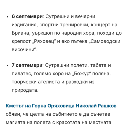
6 септември
: Сутрешни и вечерни
издигания, спортни тренировки, концерт на
Бриана, уъркшоп по народни хора, походи до
крепост „Ряховец“ и еко пътека „Самоводски
височини“.
7 септември
: Сутрешни полети, табата и
пилатес, голямо хоро на „Божур“ поляна,
творчески ателиета и разходки из
природата.
Кметът на Горна Оряховица Николай Рашков
обяви, че целта на събитието е да съчетае
магията на полета с красотата на местната