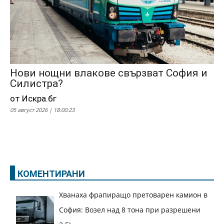
Нови нощни влакове свързват София и
Силистра?
от Искра.бг
05 август 2026 | 18:00:23
КОМЕНТИРАНИ
Хванаха фрапиращо претоварен камион в
София: Возел над 8 тона при разрешени