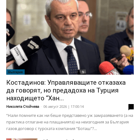
България
Костадинов: Управляващите отказаха
да говорят, но предадоха на Турция
находището “Хан...
Николета Стойчева
-
06 август 2026 | 17:00:14
0
“Нали помните как ни беше представено уж замразяването (а на
практика отлагане на плащанията) на неизгодния за България
газов договор с турската компания “Боташ”?...