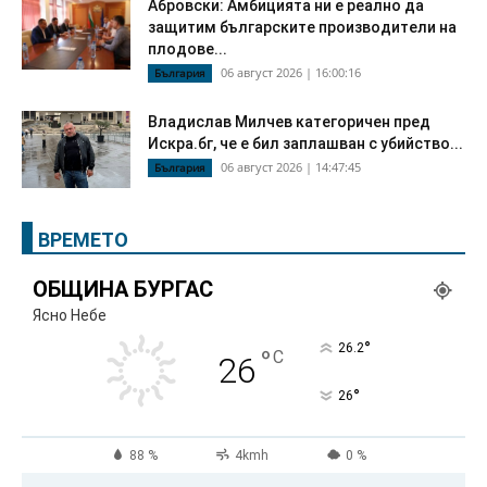
Абровски: Амбицията ни е реално да
защитим българските производители на
плодове...
06 август 2026 | 16:00:16
България
Владислав Милчев категоричен пред
Искра.бг, че е бил заплашван с убийство...
06 август 2026 | 14:47:45
България
ВРЕМЕТО
ОБЩИНА БУРГАС
Ясно Небе
°
26.2
°
C
26
°
26
88 %
4kmh
0 %