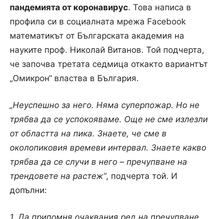
пандемията от коронавирус
. Това написа в
профила си в социалната мрежа Facebook
математикът от Българската академия на
науките проф. Николай Витанов. Той подчерта,
че започва третата седмица откакто вариантът
„Омикрон“ властва в България.
„Неуспешно за него. Няма суперпожар. Но не
трябва да се успокояваме. Още не сме излезли
от областта на пика. Знаете, че сме в
околопиковия времеви интервал. Знаете какво
трябва да се случи в него – пречупване на
трендовете на растеж“
, подчерта той. И
допълни:
1. Да припомня очаквания ред на пречупване