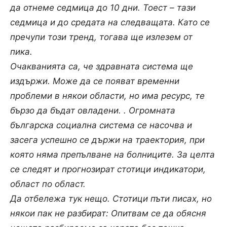
да отнеме седмица до 10 дни. Тоест – тази
седмица и до средата на следващата. Като се
пречупи този тренд, тогава ще излезем от
пика.
Очакванията са, че здравната система ще
издържи. Може да се появат временни
проблеми в някои области, но има ресурс, те
бързо да бъдат овладени. . Огромната
българска социална система се насочва и
засега успешно се държи на траектория, при
която няма препълване на болниците. За целта
се следят и прогнозират стотици индикатори,
област по област.
Да отбележа тук нещо. Стотици пъти писах, но
някои пак не разбират: Опитвам се да обясня