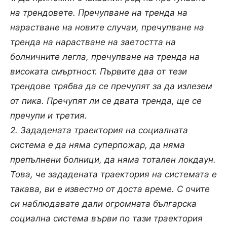
на трендовете. Пречупване на тренда на
нарастване на новите случаи, пречупване на
тренда на нарастване на заетостта на
болничните легла, пречупване на тренда на
високата смъртност. Първите два от тези
трендове трябва да се пречупят за да излезем
от пика. Пречупят ли се двата тренда, ще се
пречупи и третия.
2. Зададената траектория на социалната
система е да няма суперпожар, да няма
препълнени болници, да няма тотален локдаун.
Това, че зададената траектория на системата е
такава, ви е известно от доста време. С очите
си наблюдавате дали огромната българска
социална система върви по тази траектория