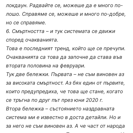
локдаун. Радвайте се, можеше да е много по-
лошо. Справяме се, можеше и много по-добре,
но се справяме.
6. Смъртността – и тук системата се движи
според очакванията.
Това е последният тренд, който ще се пречупи.
Очакванията са това да започне да става във
втората половина на февруари.
Тук две бележки. Първата – не съм виновен аз
за високата смъртност. Аз бях един от първите,
които предупредиха, че това ще стане, когато
се тръгна по друг път през юни 2020 г.
Втора бележка – състоянието наздравната
система ми е известно в доста детайли. Но и
за него не съм виновен аз. А че част от народа