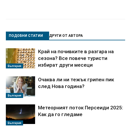
ПОДОБНИ СТАТИИ
ДРУГИ ОТ АВТОРА
Край на почивките в разгара на
сезона? Все повече туристи
избират други месеци
България
Очаква ли ни тежък грипен пик
след Нова година?
България
Метеорният поток Персеиди 2025:
Как да го гледаме
България