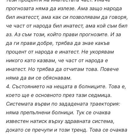
прогнозата няма да излезе. Ама защо народа
бил инатесст, ама как си позволявам да говоря,
че част от народа бил инатест, ама кой съм бил
аз. Аз съм този, който прави прогнозите. И за
да ги прави добре, трябва да знае какъв
процент от народа е инатест. Не укорявам
никого като казвам, че част от народа е
инатест. Но трябва да отчитам това. Повече
няма да ви се обяснавам.
4. Състоянието на нещата в болниците. Това е,
което ще е основното през тази седмица.
Системата върви по зададената траектория:
няма препълнени болници. Тук се очаква
известен натиск върху здравната система,
докато се пречупи и този тренд. Това се очаква