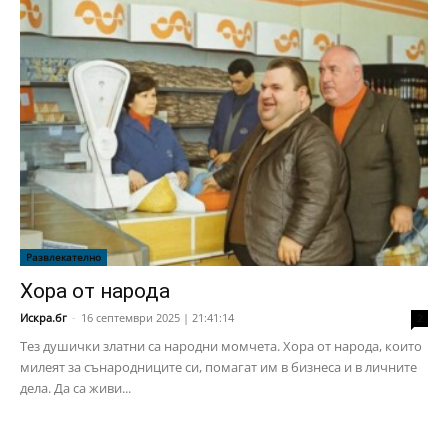
Развлекателно
Хора от народа
Искра.бг
-
16 септември 2025 | 21:41:14
2
Тез душички златни са народни момчета. Хора от народа, които
милеят за сънародниците си, помагат им в бизнеса и в личните
дела. Да са живи...