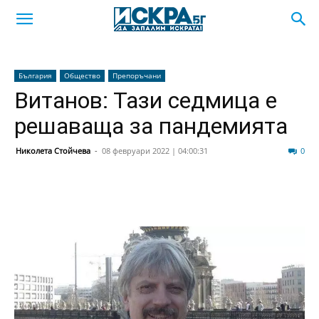
България
Общество
Препоръчани
Витанов: Тази седмица е
решаваща за пандемията
Николета Стойчева
-
08 февруари 2022 | 04:00:31
66
0