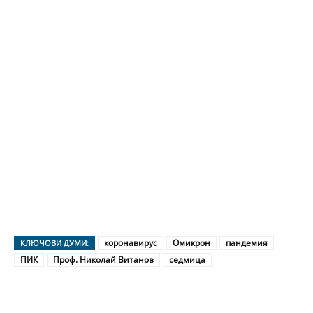
коронавирус
Омикрон
пандемия
КЛЮЧОВИ ДУМИ:
ПИК
Проф. Николай Витанов
седмица