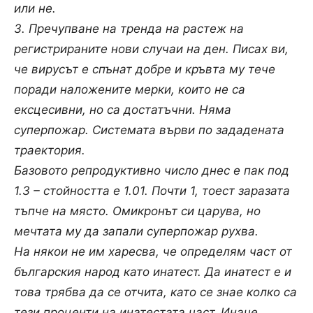
или не.
3. Пречупване на тренда на растеж на
регистрираните нови случаи на ден. Писах ви,
че вирусът е спънат добре и кръвта му тече
поради наложените мерки, които не са
ексцесивни, но са достатъчни. Няма
суперпожар. Системата върви по зададената
траектория.
Базовото репродуктивно число днес е пак под
1.3 – стойността е 1.01. Почти 1, тоест заразата
тъпче на място. Омикронът си царува, но
мечтата му да запали суперпожар рухва.
На някои не им харесва, че определям част от
българския народ като инатест. Да инатест е и
това трябва да се отчита, като се знае колко са
тези проценти на инатестата част. Иначе