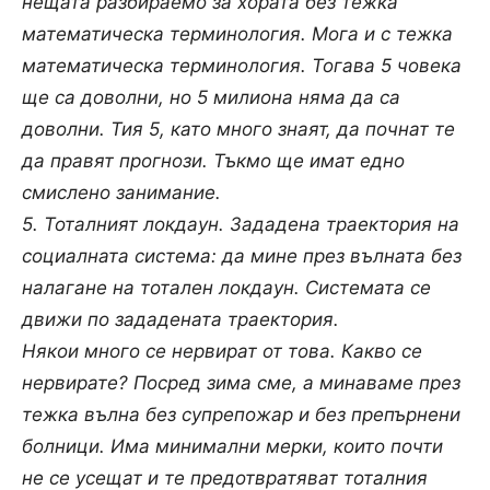
нещата разбираемо за хората без тежка
математическа терминология. Мога и с тежка
математическа терминология. Тогава 5 човека
ще са доволни, но 5 милиона няма да са
доволни. Тия 5, като много знаят, да почнат те
да правят прогнози. Тъкмо ще имат едно
смислено занимание.
5. Тоталният локдаун. Зададена траектория на
социалната система: да мине през вълната без
налагане на тотален локдаун. Системата се
движи по зададената траектория.
Някои много се нервират от това. Какво се
нервирате? Посред зима сме, а минаваме през
тежка вълна без супрепожар и без препърнени
болници. Има минимални мерки, които почти
не се усещат и те предотвратяват тоталния