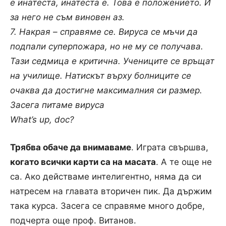
е инатеста, инатеста е. Това е положението. И
за него не съм виновен аз.
7. Накрая – справяме се. Вируса се мъчи да
подпали суперпожара, но не му се получава.
Тази седмица е критична. Учениците се връщат
на училище. Натискът върху болниците се
очаква да достигне максималния си размер.
Засега питаме вируса
What’s up, doc?
Трябва обаче да внимаваме
. Играта свършва,
когато всички карти са на масата
. А те още не
са. Ако действаме интелигентно, няма да си
натресем на главата вторичен пик. Да държим
така курса. Засега се справяме много добре,
подчерта още проф. Витанов.