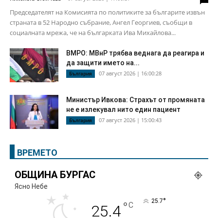
Председателят на Комисията по политиките за българите извън
страната в 52 Народно събрание, Ангел Георгиев, съобщи в
социалната мрежа, че на българката Ива Михайлова...
ВМРО: МВнР трябва веднага да реагира и
да защити името на...
07 август 2026 | 16:00:28
България
Министър Ивкова: Страхът от промяната
не е излекувал нито един пациент
07 август 2026 | 15:00:43
България
ВРЕМЕТО
ОБЩИНА БУРГАС
Ясно Небе
°
25.7
°
C
25.4