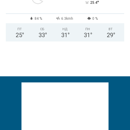
°
25.4
84 %
6.3kmh
0 %
ПТ
СБ
НД
ПН
ВТ
25
°
33
°
31
°
31
°
29
°