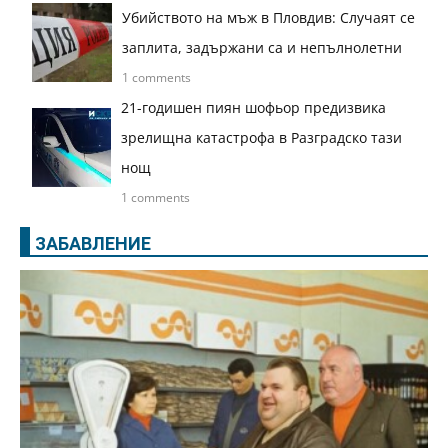
Убийството на мъж в Пловдив: Случаят се
заплита, задържани са и непълнолетни
1 comments
21-годишен пиян шофьор предизвика
зрелищна катастрофа в Разградско тази
нощ
1 comments
ЗАБАВЛЕНИЕ