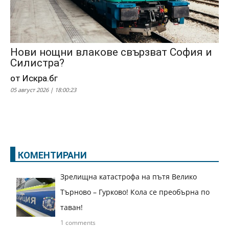
Нови нощни влакове свързват София и
Силистра?
от Искра.бг
05 август 2026 | 18:00:23
КОМЕНТИРАНИ
Зрелищна катастрофа на пътя Велико
Търново – Гурково! Кола се преобърна по
таван!
1 comments