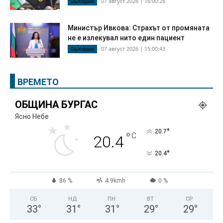
07 август 2026 | 16:00:28
България
Министър Ивкова: Страхът от промяната
не е излекувал нито един пациент
07 август 2026 | 15:00:43
България
ВРЕМЕТО
ОБЩИНА БУРГАС
Ясно Небе
°
20.7
°
C
20.4
°
20.4
86 %
4.9kmh
0 %
СБ
НД
ПН
ВТ
СР
33
°
31
°
31
°
29
°
29
°