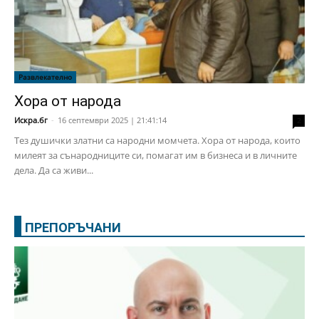
Развлекателно
Хора от народа
Искра.бг
-
16 септември 2025 | 21:41:14
2
Тез душички златни са народни момчета. Хора от народа, които
милеят за сънародниците си, помагат им в бизнеса и в личните
дела. Да са живи...
ПРЕПОРЪЧАНИ