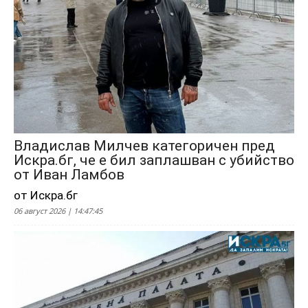
Владислав Милчев категоричен пред
Искра.бг, че е бил заплашван с убийство
от Иван Ламбов
от Искра.бг
06 август 2026 | 14:47:45