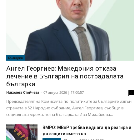
България
Ангел Георгиев: Македония отказа
лечение в България на пострадалата
българка
Николета Стойчева
-
07 август 2026 | 17:00:57
0
Председателят на Комисията по политиките за българите извън
страната в 52 Народно събрание, Ангел Георгиев, съобщи в
социалната мрежа, че на българката Ива Михайлова...
ВМРО: МВнР трябва веднага да реагира и
да защити името на...