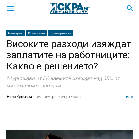
България
Икономика
Препоръчани
Високите разходи изяждат
заплатите на работниците:
Какво е решението?
14 държави от ЕС наемите изяждат над 35% от
минималните заплати
Нина Кръстева
-
05 ноември 2024 | 15:08:12
121
0