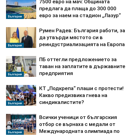
7500 евро на мач: Общината
предлага да плаща до 300 000
евро за наем на стадион „Лазур“
България
Румен Радев: България работи, за
да утвърди мястото си в
реиндустриализацията на Европа
България
ПБ оттегли предложението за
таван на заплатите в държавните
предприятия
България
КТ „Подкрепа“ плаши с протести!
Какво предизвика гнева на
синдикалистите?
България
Всички ученици от българския
отбор се върнаха с медали от
Международната олимпиада по
България