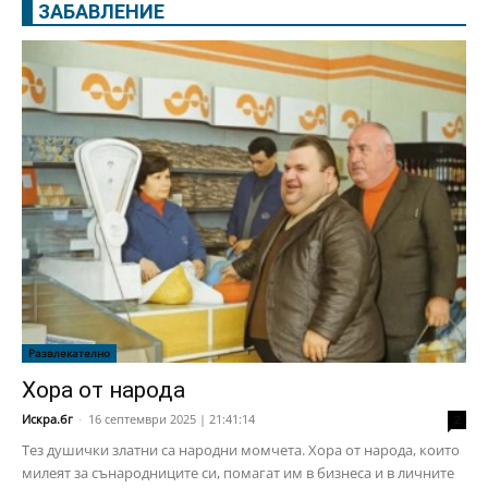
ЗАБАВЛЕНИЕ
Развлекателно
Хора от народа
Искра.бг
-
16 септември 2025 | 21:41:14
2
Тез душички златни са народни момчета. Хора от народа, които
милеят за сънародниците си, помагат им в бизнеса и в личните