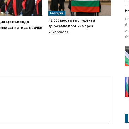
п
Ни
България
Пр
42 665 места за студенти
ия ще въвежда
бъ
държавна поръчка през
лни заплати за всички
Ан
2026/2027 г.
бъ