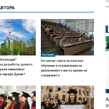
по
жи
АВТОРА
България
„Козлодуй“
По-ниски такси за платено
а да работи, докато
обучение и ограничение на
трали намаляват
увеличението им по време на
 заради Дунав?
следването
Б
А
о