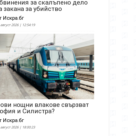
бвинения за скалъпено дело
а закана за убийство
т Искра.бг
 август 2026 | 12:54:19
ови нощни влакове свързват
офия и Силистра?
т Искра.бг
 август 2026 | 18:00:23