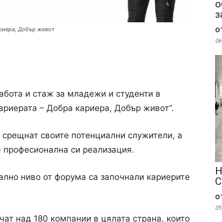
о
з
о
ариера, Добър живот
06
бота и стаж за младежи и студенти в
ариерата – Добра кариера, Добър живот“.
а срещнат своите потенциални служители, а
– професионална си реализация.
Н
нално ниво от форума са започнали кариерите
С
о
05
чат над 180 компании в цялата страна, които