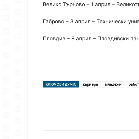
Велико Търново – 1 април – Великот
Габрово – 3 април – Технически унив
Пловдив – 8 април – Пловдивски пан
кариера
младежи
рабо
КЛЮЧОВИ ДУМИ:
Сподели