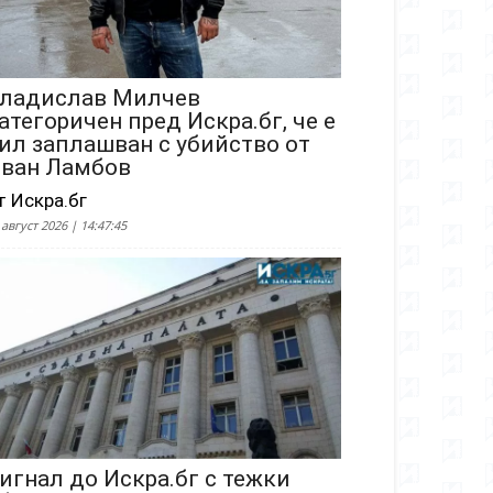
ладислав Милчев
атегоричен пред Искра.бг, че е
ил заплашван с убийство от
ван Ламбов
т Искра.бг
 август 2026 | 14:47:45
игнал до Искра.бг с тежки