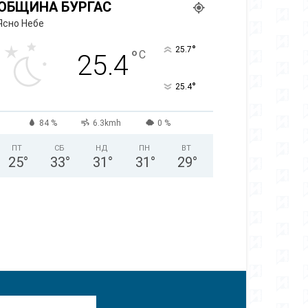
ОБЩИНА БУРГАС
Ясно Небе
°
25.7
°
C
25.4
°
25.4
84 %
6.3kmh
0 %
ПТ
СБ
НД
ПН
ВТ
25
°
33
°
31
°
31
°
29
°