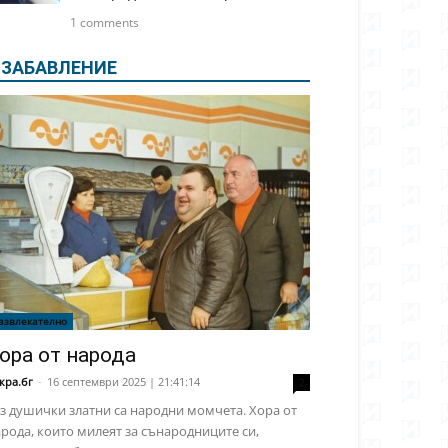
1 comments
ЗАБАВЛЕНИЕ
азвлекателно
ора от народа
кра.бг
-
16 септември 2025 | 21:41:14
2
з душички златни са народни момчета. Хора от
рода, които милеят за сънародниците си,