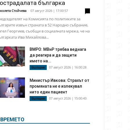
острадалата българка
колета Стойчева
-
07 август 2026 | 17:00:57
0
едседателят на Комисията по политиките за
лгарите извън страната в 52 Народно събрание,
гел Георгиев, съобщи в социалната мрежа, че на
лгарката Ива Михайлова...
ВМРО: МВнР трябва веднага
да реагира и да защити
името на...
07 август 2026 | 16:00:28
България
Министър Ивкова: Страхът от
промяната не е излекувал
нито един пациент
07 август 2026 | 15:00:43
България
ВРЕМЕТО