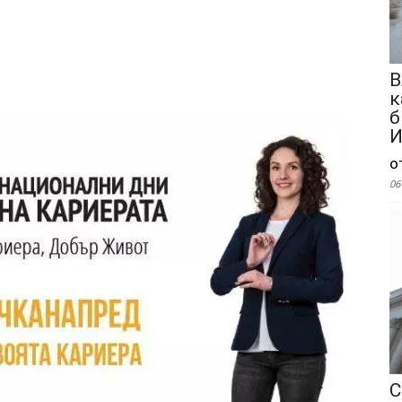
В
к
б
И
о
06
С