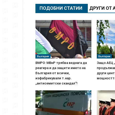
ПОДОБНИ СТАТИИ
ДРУГИ ОТ 
България
България
ВМРО: МВнР трябва веднага да
Защо АЕЦ 
реагира и да защити името на
продължав
България от всички,
други цен
изфабрикували т.нар.
мощността
„антисемитски скандал“!