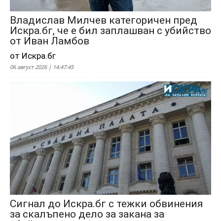
Владислав Милчев категоричен пред
Искра.бг, че е бил заплашван с убийство
от Иван Ламбов
от Искра.бг
06 август 2026 | 14:47:45
Сигнал до Искра.бг с тежки обвинения
за скалъпено дело за закана за