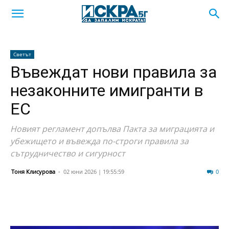
Светът
Въвеждат нови правила за
незаконните имигранти в
ЕС
Новият регламент допълва Пакта за миграцията и
убежището и въвежда по-строги правила за
сътрудничество и сигурност
Тоня Клисурова
-
02 юни 2026 | 19:55:59
14
0