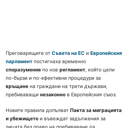
Преговарящите от
Съвета на ЕС
и
Европейския
парламент
постигнаха временно
споразумение
по нов
регламент
, който цели
по-бързи и по-ефективни процедури за
връщане
на граждани на трети държави,
пребиваващи
незаконно
в Европейския съюз.
Новите правила допълват
Пакта за миграцията
и убежището
и въвеждат задължения за
лицата без право на пребиваване да