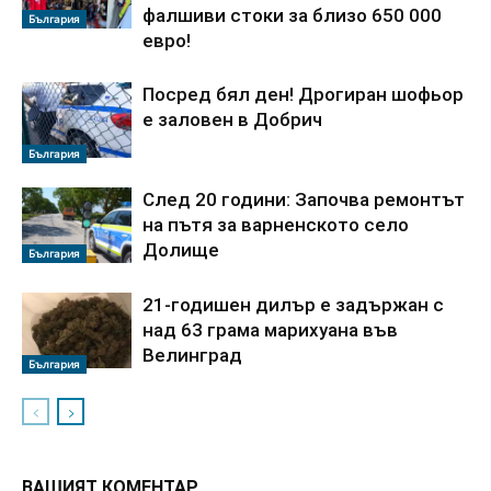
фалшиви стоки за близо 650 000
България
евро!
Посред бял ден! Дрогиран шофьор
е заловен в Добрич
България
След 20 години: Започва ремонтът
на пътя за варненското село
Долище
България
21-годишен дилър е задържан с
над 63 грама марихуана във
Велинград
България
ВАШИЯТ КОМЕНТАР