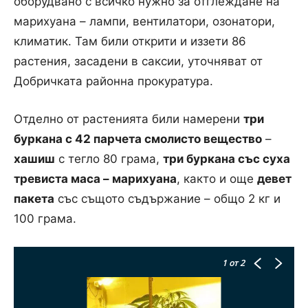
оборудвано с всичко нужно за отглеждане на
марихуана – лампи, вентилатори, озонатори,
климатик. Там били открити и иззети 86
растения, засадени в саксии, уточняват от
Добричката районна прокуратура.
Отделно от растенията били намерени
три
буркана с 42 парчета смолисто вещество
–
хашиш
с тегло 80 грама,
три буркана със суха
тревиста маса – марихуана
, както и още
девет
пакета
със същото съдържание – общо 2 кг и
100 грама.
1
от 2