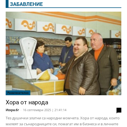
ЗАБАВЛЕНИЕ
Развлекателно
Хора от народа
Искра.бг
-
16 септември 2025 | 21:41:14
2
Тез душички златни са народни момчета. Хора от народа, които
милеят за сънародниците си, помагат им в бизнеса и в личните