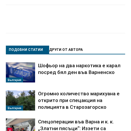
ПОДОБНИ СТАТИИ
ДРУГИ ОТ АВТОРА
Шофьор на два наркотика е карал
посред бял ден във Варненско
България
Огромно количество марихуана е
открито при спецакция на
полицията в Старозагорско
България
Спецоперации във Варна и к. к.
„Златни пясъци“: Иззети са