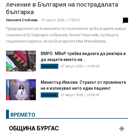
лечение в България на пострадалата
българка
Николета Стойчева
-
07 август 2026 | 17:00:57
0
Председателят на Комисията по политиките за българите извън
страната в 52 Народно събрание, Ангел Георгиев, съобщи в
социалната мрежа, че на българката Ива Михайлова...
ВМРО: МВнР трябва веднага да реагира и
да защити името на...
07 август 2026 | 16:00:28
България
Министър Ивкова: Страхът от промяната
не е излекувал нито един пациент
07 август 2026 | 15:00:43
България
ВРЕМЕТО
ОБЩИНА БУРГАС