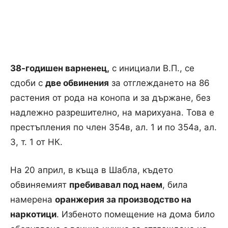
38-годишен варненец,
с инициали В.П., се
сдоби с
две обвинения
за отглеждането на 86
растения от рода на конопа и за държане, без
надлежно разрешително, на марихуана. Това е
престъпления по член 354в, ал. 1 и по 354а, ал.
3, т. 1 от НК.
На 20 април, в къща в Шабла, където
обвиняемият
пребивавал под наем
, била
намерена
оранжерия за производство на
наркотици
. Избеното помещение на дома било