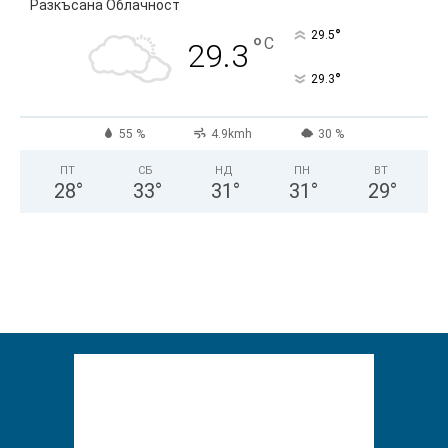
Разкъсана Облачност
°
29.5
°
C
29.3
°
29.3
55 %
4.9kmh
30 %
ПТ
СБ
НД
ПН
ВТ
28
°
33
°
31
°
31
°
29
°