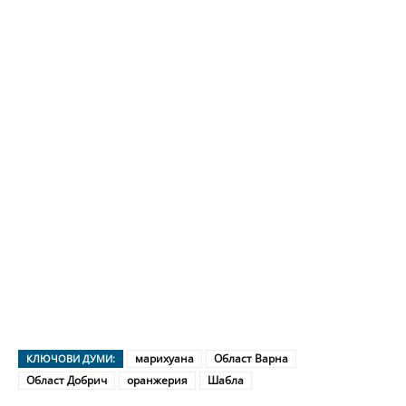
марихуана
Област Варна
КЛЮЧОВИ ДУМИ:
Област Добрич
оранжерия
Шабла