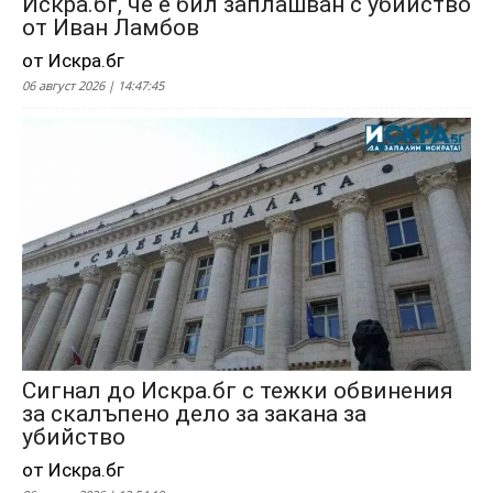
Искра.бг, че е бил заплашван с убийство
от Иван Ламбов
от Искра.бг
06 август 2026 | 14:47:45
Сигнал до Искра.бг с тежки обвинения
за скалъпено дело за закана за
убийство
от Искра.бг