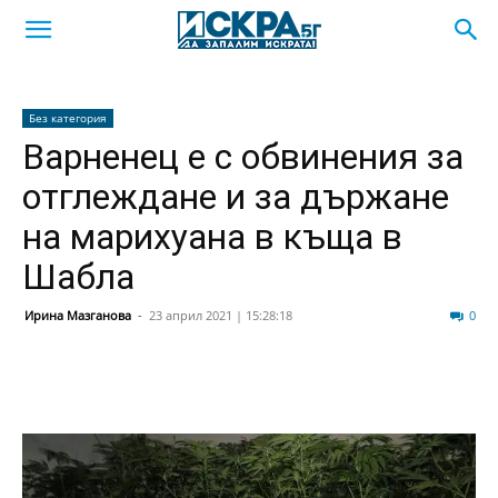
Без категория
Варненец е с обвинения за
отглеждане и за държане
на марихуана в къща в
Шабла
Ирина Мазганова
-
23 април 2021 | 15:28:18
143
0