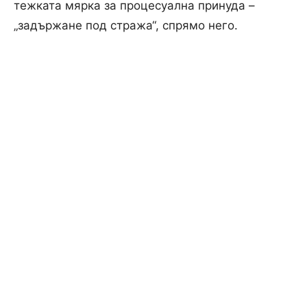
тежката мярка за процесуална принуда –
Снимка: Прокуратура
„задържане под стража“, спрямо него.