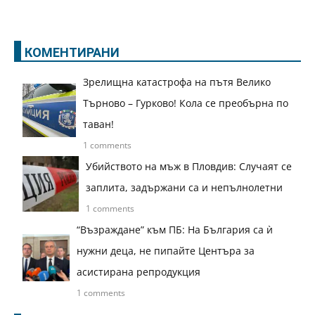
КОМЕНТИРАНИ
Зрелищна катастрофа на пътя Велико
Търново – Гурково! Кола се преобърна по
таван!
1 comments
Убийството на мъж в Пловдив: Случаят се
заплита, задържани са и непълнолетни
1 comments
“Възраждане” към ПБ: На България са ѝ
нужни деца, не пипайте Центъра за
асистирана репродукция
1 comments