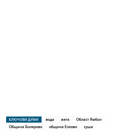
вода
жега
Област Ямбол
КЛЮЧОВИ ДУМИ:
Община Болярово
община Елхово
суша