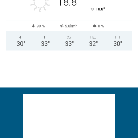
18.8
°
18.8
99 %
5.8kmh
0 %
ЧТ
ПТ
СБ
НД
ПН
30
°
33
°
33
°
32
°
30
°