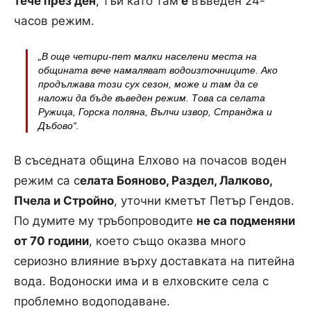
тече през ден
, тъй като там
е
въведен 24-
часов режим.
„В още четири-пет малки населени места на
общината вече намаляват водоизточниците. Ако
продължава този сух сезон, може и там да се
наложи да бъде въведен режим. Това са селата
Ружица, Горска поляна, Вълчи извор, Странджа и
Дъбово“.
В съседната община Елхово на почасов воден
режим са с
елата Бояново, Раздел, Лалково,
Пчела и Стройно
, уточни кметът Петър Гендов.
По думите му тръбопроводите
не са подменяни
от 70 години
, което също оказва много
сериозно влияние върху доставката на питейна
вода. Водоноски има и в елховските села с
проблемно водоподаване.