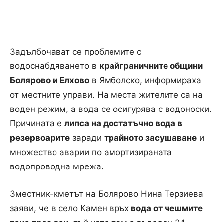
Задълбочават се проблемите с
водоснабдяването в
крайграничните общини
Болярово и Елхово
в Ямболско, информираха
от местните управи. На места жителите са на
воден режим, а вода се осигурява с водоноски.
Причината е
липса на достатъчно вода в
резервоарите
заради
трайното засушаване
и
множество аварии по амортизираната
водопроводна мрежа.
Зместник-кметът на Болярово Нина Терзиева
заяви, че в село Камен връх
вода от чешмите