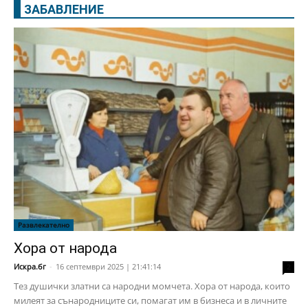
ЗАБАВЛЕНИЕ
Развлекателно
Хора от народа
Искра.бг
-
16 септември 2025 | 21:41:14
2
Тез душички златни са народни момчета. Хора от народа, които
милеят за сънародниците си, помагат им в бизнеса и в личните