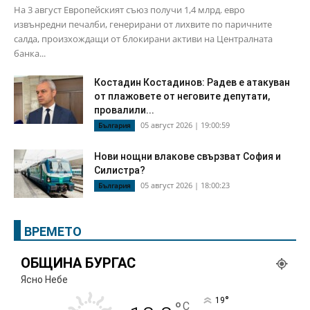
На 3 август Европейският съюз получи 1,4 млрд. евро
извънредни печалби, генерирани от лихвите по паричните
салда, произхождащи от блокирани активи на Централната
банка...
Костадин Костадинов: Радев е атакуван
от плажoвете от неговите депутати,
провалили...
05 август 2026 | 19:00:59
България
Нови нощни влакове свързват София и
Силистра?
05 август 2026 | 18:00:23
България
ВРЕМЕТО
ОБЩИНА БУРГАС
Ясно Небе
°
19
°
C