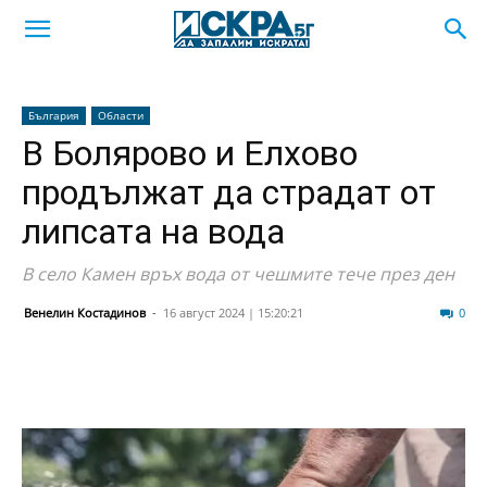
България
Области
В Болярово и Елхово
продължат да страдат от
липсата на вода
В село Камен връх вода от чешмите тече през ден
Венелин Костадинов
-
16 август 2024 | 15:20:21
139
0