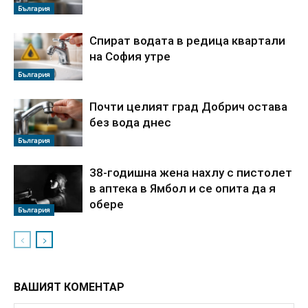
България
Спират водата в редица квартали
на София утре
България
Почти целият град Добрич остава
без вода днес
България
38-годишна жена нахлу с пистолет
в аптека в Ямбол и се опита да я
обере
България
ВАШИЯТ КОМЕНТАР