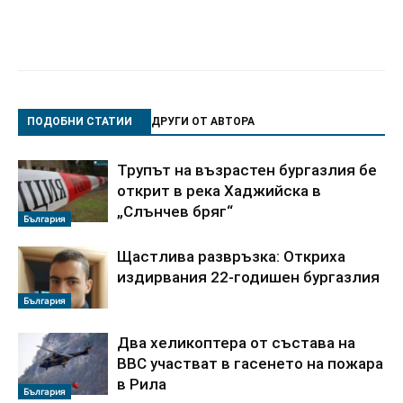
ПОДОБНИ СТАТИИ
ДРУГИ ОТ АВТОРА
Трупът на възрастен бургазлия бе
открит в река Хаджийска в
„Слънчев бряг“
България
Щастлива развръзка: Откриха
издирвания 22-годишен бургазлия
България
Два хеликоптера от състава на
ВВС участват в гасенето на пожара
в Рила
България