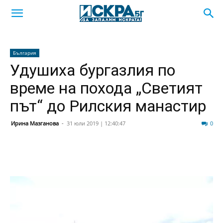
България
Удушиха бургазлия по
време на похода „Светият
път“ до Рилския манастир
Ирина Мазганова
-
31 юли 2019 | 12:40:47
948
0