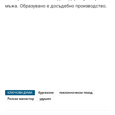
мъжа. Образувано е досъдебно производство.
бургазлия
поклоннически поход
КЛЮЧОВИ ДУМИ:
Рилски манастир
удушен