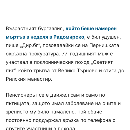
Възрастният бургазлия,
който беше намерен
мъртъв в неделя в Радомирско
, е бил удушен,
пише „Дир.бг“, позовавайки се на Пернишката
окръжна прокуратура. 77-годишният мъж е
участвал в поклонническия поход „Светият
път“, който тръгва от Велико Търново и стига до
Рилския манастир.
Пенсионерът се е движел сам и само по
пътищата, защото имал заболяване на очите и
зрението му било намалено. Той обаче
постоянно поддържал връзка по телефона с
другите участници в похода.