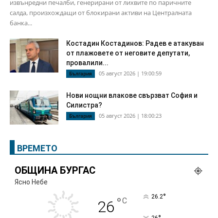
извънредни печалби, генерирани от лихвите по паричните
салда, произхождащи от блокирани активи на Централната
банка...
Костадин Костадинов: Радев е атакуван
от плажoвете от неговите депутати,
провалили...
05 август 2026 | 19:00:59
България
Нови нощни влакове свързват София и
Силистра?
05 август 2026 | 18:00:23
България
ВРЕМЕТО
ОБЩИНА БУРГАС
Ясно Небе
°
26.2
°
C
26
26