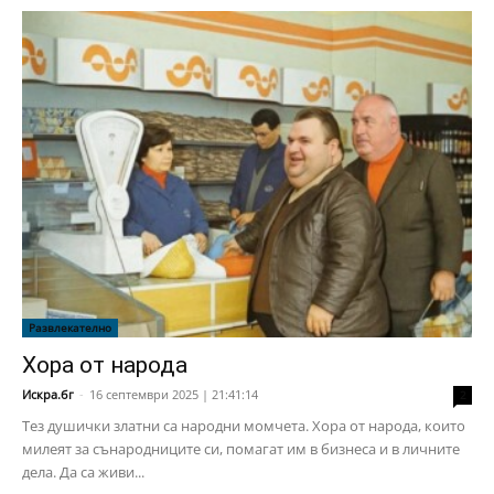
Развлекателно
Хора от народа
Искра.бг
-
16 септември 2025 | 21:41:14
2
Тез душички златни са народни момчета. Хора от народа, които
милеят за сънародниците си, помагат им в бизнеса и в личните
дела. Да са живи...