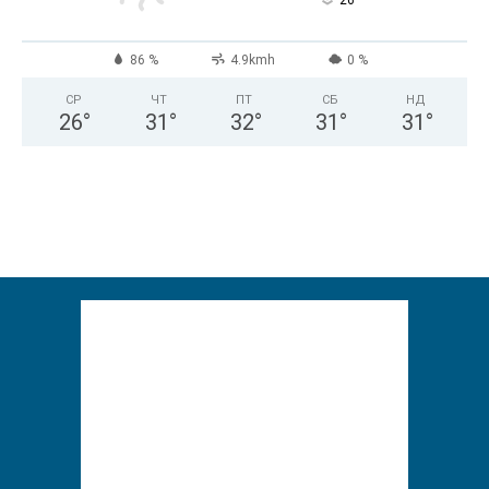
°
86 %
4.9kmh
0 %
СР
ЧТ
ПТ
СБ
НД
26
°
31
°
32
°
31
°
31
°