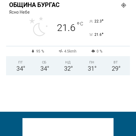
ОБЩИНА БУРГАС
Ясно Небе
°
22.3
°
C
21.6
°
21.6
95 %
4.5kmh
0 %
ПТ
СБ
НД
ПН
ВТ
34
°
34
°
32
°
31
°
29
°