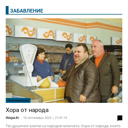
ЗАБАВЛЕНИЕ
Развлекателно
Хора от народа
Искра.бг
-
16 септември 2025 | 21:41:14
2
Тез душички златни са народни момчета. Хора от народа, които