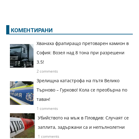
КОМЕНТИРАНИ
Хванаха фрапиращо претоварен камион в
София: Возел над 8 тона при разрешени
3.5!
2 comments
Зрелищна катастрофа на пътя Велико
Търново – Гурково! Кола се преобърна по
таван!
1 comments
Убийството на мъж в Пловдив: Случаят се
заплита, задържани са и непълнолетни
1 comments