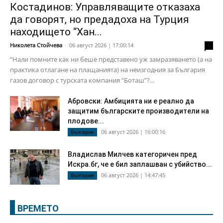
Костадинов: Управляващите отказаха
да говорят, но предадоха на Турция
находището “Хан...
Николета Стойчева
-
06 август 2026 | 17:00:14
0
“Нали помните как ни беше представено уж замразяването (а на
практика отлагане на плащанията) на неизгодния за България
газов договор с турската компания “Боташ”?...
Абровски: Амбицията ни е реално да
защитим българските производители на
плодове...
06 август 2026 | 16:00:16
България
Владислав Милчев категоричен пред
Искра.бг, че е бил заплашван с убийство...
06 август 2026 | 14:47:45
България
ВРЕМЕТО