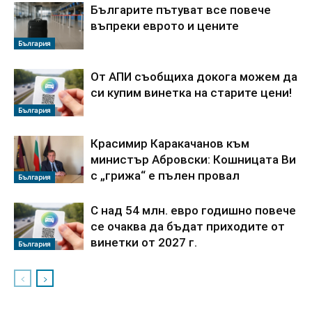
Българите пътуват все повече
въпреки еврото и цените
България
От АПИ съобщиха докога можем да
си купим винетка на старите цени!
България
Красимир Каракачанов към
министър Абровски: Кошницата Ви
с „грижа“ е пълен провал
България
С над 54 млн. евро годишно повече
се очаква да бъдат приходите от
винетки от 2027 г.
България