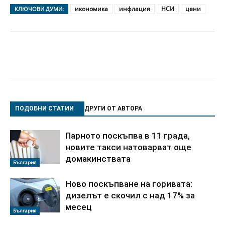
икономика
инфлация
НСИ
цени
КЛЮЧОВИ ДУМИ:
ПОДОБНИ СТАТИИ
ДРУГИ ОТ АВТОРА
Парното поскъпва в 11 града,
новите такси натоварват още
домакинствата
България
Ново поскъпване на горивата:
дизелът е скочил с над 17% за
месец
България