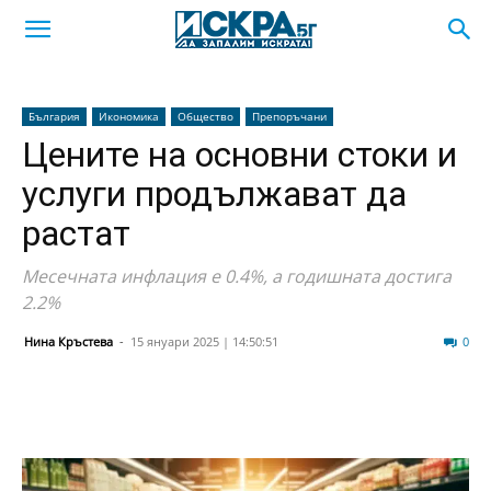
България
Икономика
Общество
Препоръчани
Цените на основни стоки и
услуги продължават да
растат
Месечната инфлация е 0.4%, а годишната достига
2.2%
Нина Кръстева
-
15 януари 2025 | 14:50:51
254
0