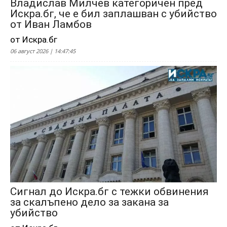
Владислав Милчев категоричен пред
Искра.бг, че е бил заплашван с убийство
от Иван Ламбов
от Искра.бг
06 август 2026 | 14:47:45
Сигнал до Искра.бг с тежки обвинения
за скалъпено дело за закана за
убийство