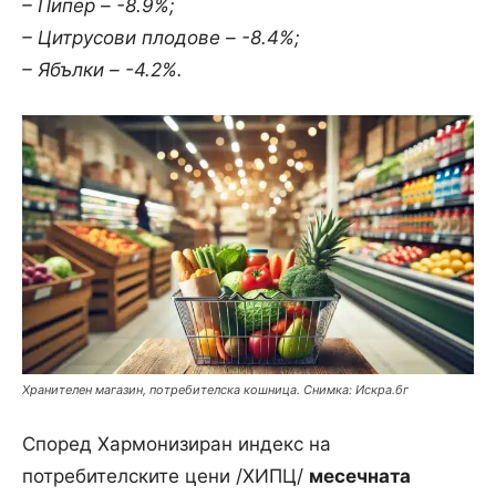
– Пипер – -8.9%;
– Цитрусови плодове – -8.4%;
– Ябълки – -4.2%.
Хранителен магазин, потребителска кошница. Снимка: Искра.бг
Според Хармонизиран индекс на
потребителските цени /ХИПЦ/
месечната