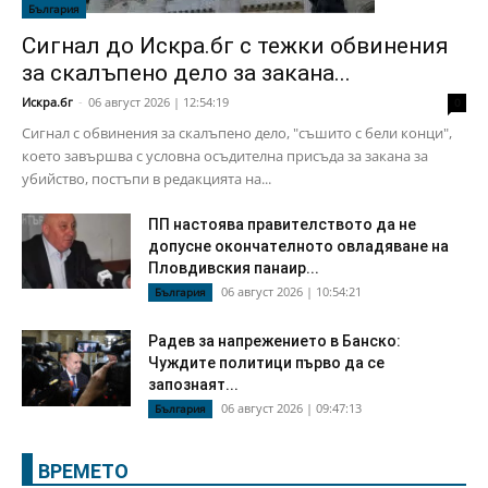
България
Сигнал до Искра.бг с тежки обвинения
за скалъпено дело за закана...
Искра.бг
-
06 август 2026 | 12:54:19
0
Сигнал с обвинения за скалъпено дело, "съшито с бели конци",
което завършва с условна осъдителна присъда за закана за
убийство, постъпи в редакцията на...
ПП настоява правителството да не
допусне окончателното овладяване на
Пловдивския панаир...
06 август 2026 | 10:54:21
България
Радев за напрежението в Банско:
Чуждите политици първо да се
запознаят...
06 август 2026 | 09:47:13
България
ВРЕМЕТО