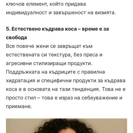
ключов елемент, който придава
индивидуалност и завършеност на визията.
5. Естествено къдрава коса – време е за
свобода
Все повече жени се завръщат към
естествената си текстура, без преса и
агресивни стилизиращи продукти.
Поддръжката на къдриците с правилна
хидратация и специфични продукти за къдрава
коса е в основата на тази тенденция. Това не е
просто стил – това е израз на себеуважение и
приемане.