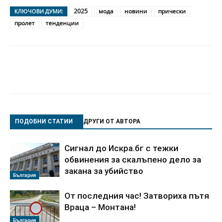
2025
мода
новини
прически
КЛЮЧОВИ ДУМИ:
пролет
тенденции
ПОДОБНИ СТАТИИ
ДРУГИ ОТ АВТОРА
Сигнал до Искра.бг с тежки
обвинения за скалъпено дело за
закана за убийство
България
От последния час! Затвориха пътя
Враца – Монтана!
България