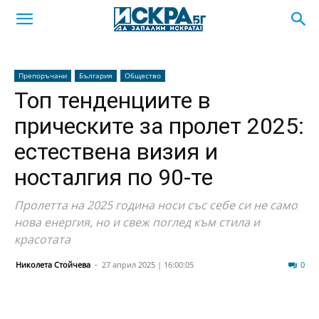
Препоръчани
България
Общество
Топ тенденциите в
прическите за пролет 2025:
естествена визия и
носталгия по 90-те
Пролетта на 2025 година носи със себе си не само
нова енергия, но и свеж поглед към стила и
красотата
Николета Стойчева
-
27 април 2025 | 16:00:05
2007
0