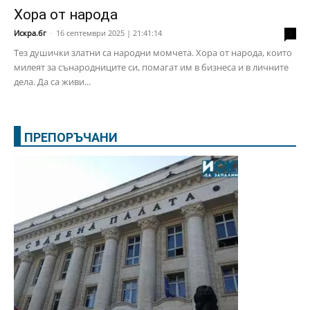
Хора от народа
Искра.бг
-
16 септември 2025 | 21:41:14
2
Тез душички златни са народни момчета. Хора от народа, които
милеят за сънародниците си, помагат им в бизнеса и в личните
дела. Да са живи...
ПРЕПОРЪЧАНИ