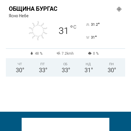
ОБЩИНА БУРГАС
Ясно Небе
°
31.2
°
C
31
°
31
48 %
7.2kmh
0 %
ЧТ
ПТ
СБ
НД
ПН
30
°
33
°
33
°
31
°
30
°