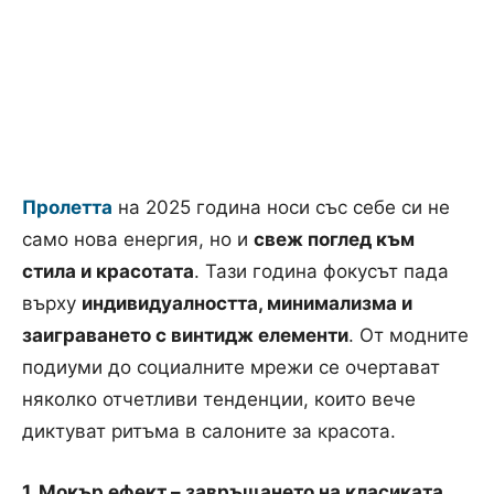
Пролетта
на 2025 година носи със себе си не
само нова енергия, но и
свеж поглед към
стила и красотата
. Тази година фокусът пада
върху
индивидуалността, минимализма и
заиграването с винтидж елементи
. От модните
подиуми до социалните мрежи се очертават
няколко отчетливи тенденции, които вече
диктуват ритъма в салоните за красота.
1. Мокър ефект – завръщането на класиката