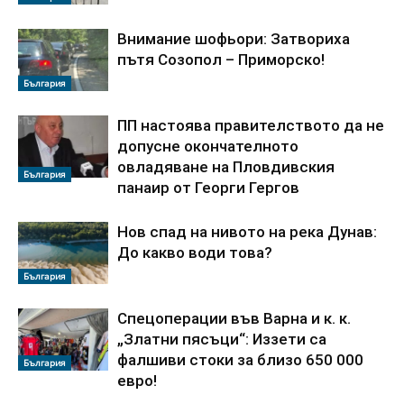
Внимание шофьори: Затвориха
пътя Созопол – Приморско!
България
ПП настоява правителството да не
допусне окончателното
овладяване на Пловдивския
България
панаир от Георги Гергов
Нов спад на нивото на река Дунав:
До какво води това?
България
Спецоперации във Варна и к. к.
„Златни пясъци“: Иззети са
фалшиви стоки за близо 650 000
България
евро!