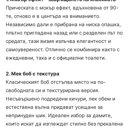
Прическата с мокър ефект, вдъхновена от 90-
те, отново е в центъра на вниманието.
Независимо дали е прибрана на ниска опашка,
плътно пригладена назад или с разделен път по
средата, тази визия излъчва елегантност и
самоувереност. Отлично се комбинира както с
ежедневни, така и с официални тоалети.
2. Мек боб с текстура
Класическият боб отстъпва място на по-
свободната си и текстурирана версия.
Несъвършено подредени кичури, лек обем и
естествена вълна придават усещане за
непринуден шик. Идеален избор за дамите,
които искат да изглеждат стилно без прекалена