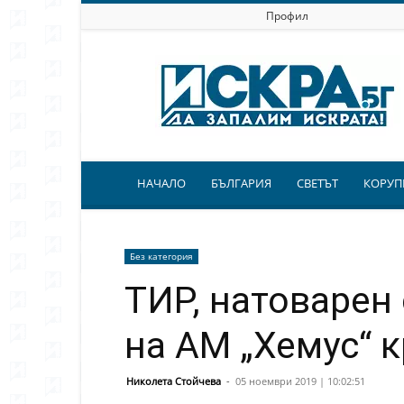
Профил
Искра.бг
НАЧАЛО
БЪЛГАРИЯ
СВЕТЪТ
КОРУП
Без категория
ТИР, натоварен 
на АМ „Хемус“ 
Николета Стойчева
-
05 ноември 2019 | 10:02:51