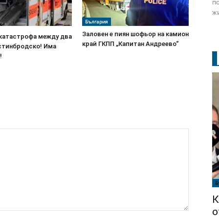
по
жи
България
Заловен е пиян шофьор на камион
катастрофа между два
край ГКПП „Капитан Андреево“
остинбродско! Има
!
Б
К
о