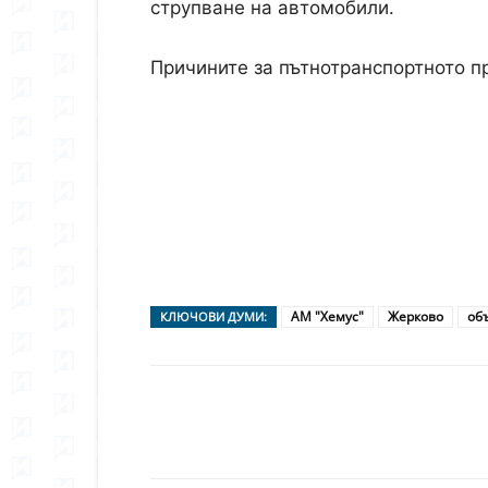
струпване на автомобили.
Причините за пътнотранспортното п
АМ "Хемус"
Жерково
об
КЛЮЧОВИ ДУМИ:
Сподели