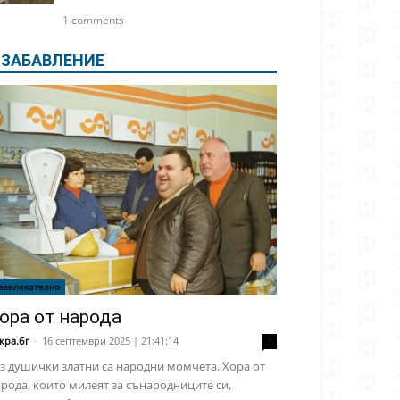
1 comments
ЗАБАВЛЕНИЕ
азвлекателно
ора от народа
кра.бг
-
16 септември 2025 | 21:41:14
2
з душички златни са народни момчета. Хора от
рода, които милеят за сънародниците си,