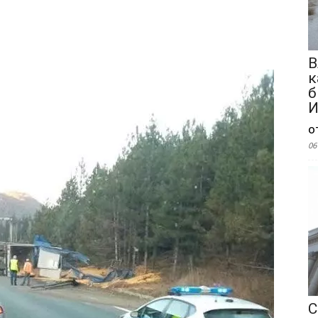
В
к
б
И
о
06
С