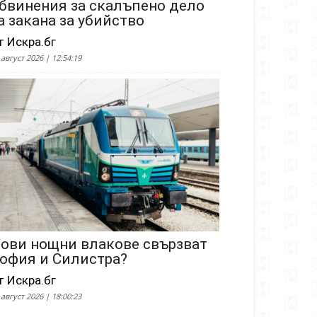
бвинения за скалъпено дело
а закана за убийство
т Искра.бг
 август 2026 | 12:54:19
ови нощни влакове свързват
офия и Силистра?
т Искра.бг
 август 2026 | 18:00:23