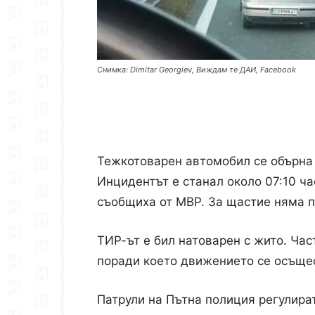
Снимка: Dimitar Georgiev, Виждам те ДАИ, Facebook
Тежкотоварен автомобил се обърна 
Инцидентът е станал около 07:10 ча
съобщиха от МВР. За щастие няма 
ТИР-ът е бил натоварен с жито. Част
поради което движението се осъщес
Патрули на Пътна полиция регулира