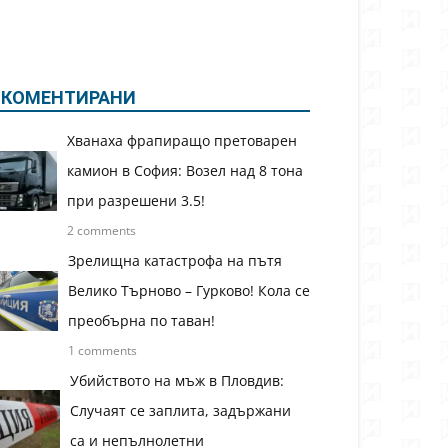
КОМЕНТИРАНИ
Хванаха фрапиращо претоварен
камион в София: Возел над 8 тона
при разрешени 3.5!
2 comments
Зрелищна катастрофа на пътя
Велико Търново – Гурково! Кола се
преобърна по таван!
1 comments
Убийството на мъж в Пловдив:
Случаят се заплита, задържани
са и непълнолетни