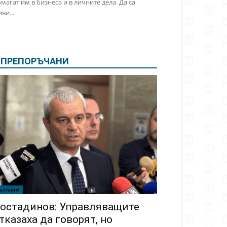
магат им в бизнеса и в личните дела. Да са
ви...
ПРЕПОРЪЧАНИ
ългария
остадинов: Управляващите
тказаха да говорят, но