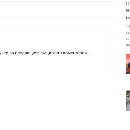
п
н
Ни
“Н
за
пл
до
узер за следващият път ,когато коментирам.