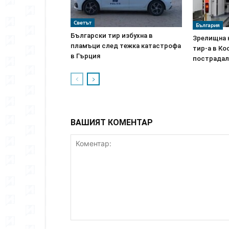
Светът
България
Български тир избухна в
Зрелищна 
пламъци след тежка катастрофа
тир-а в К
в Гърция
пострадал
ВАШИЯТ КОМЕНТАР