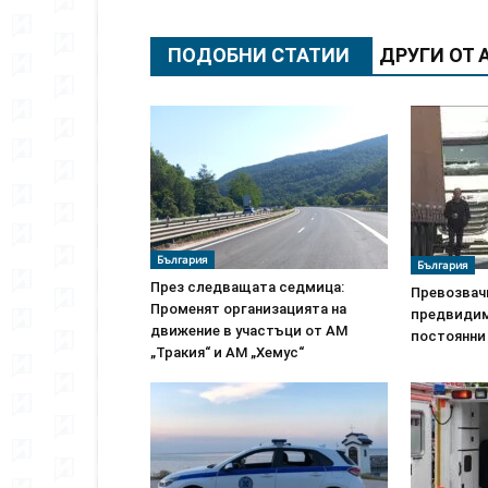
ПОДОБНИ СТАТИИ
ДРУГИ ОТ 
България
България
През следващата седмица:
Превозвач
Променят организацията на
предвидим
движение в участъци от АМ
постоянни
„Тракия“ и АМ „Хемус“