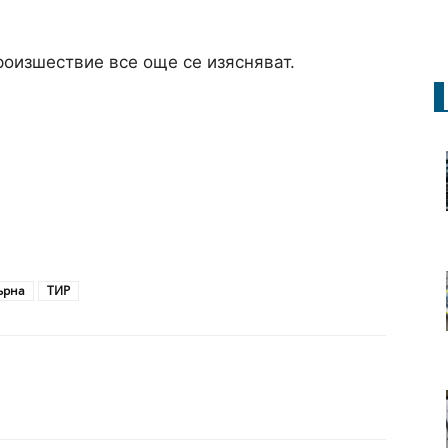
роизшествие все още се изясняват.
ърна
ТИР