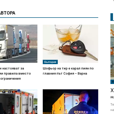
АВТОРА
България
и настояват за
Шофьор на тир е карал пиян по
и правила вместо
главния път София – Варна
 ограничения
Р
Х
Ис
Те
на