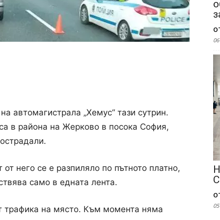
о
з
о
06
на автомагистрала „Хемус“ тази сутрин.
са в района на Жерково в посока София,
пострадали.
 от него се е разпиляло по пътното платно,
Н
С
твява само в едната лента.
о
05
т трафика на място. Към момента няма