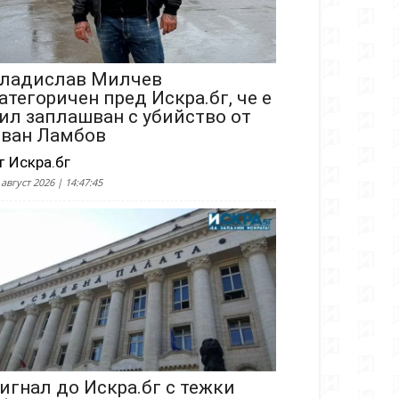
ладислав Милчев
атегоричен пред Искра.бг, че е
ил заплашван с убийство от
ван Ламбов
т Искра.бг
 август 2026 | 14:47:45
игнал до Искра.бг с тежки