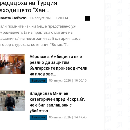
редадоха на Турция
аходището “Хан...
колета Стойчева
-
06 август 2026 | 17:00:14
0
али помните как ни беше представено уж
мразяването (а на практика отлагане на
ащанията) на неизгодния за България газов
говор с турската компания “Боташ”?...
Абровски: Амбицията ни е
реално да защитим
българските производители
на плодове...
06 август 2026 | 16:00:16
България
Владислав Милчев
категоричен пред Искра.бг,
че е бил заплашван с
убийство...
06 август 2026 | 14:47:45
България