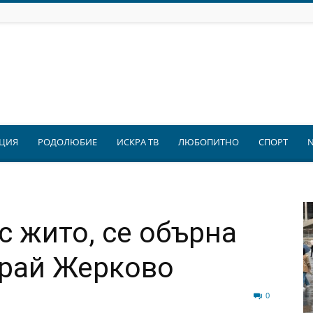
ЦИЯ
РОДОЛЮБИЕ
ИСКРА ТВ
ЛЮБОПИТНО
СПОРТ
с жито, се обърна
край Жерково
331
0