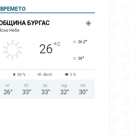
ВРЕМЕТО
ОБЩИНА БУРГАС
Ясно Небе
°
26.2
°
C
26
°
26
88 %
4kmh
0 %
ЧТ
ПТ
СБ
НД
ПН
26
°
33
°
33
°
32
°
30
°