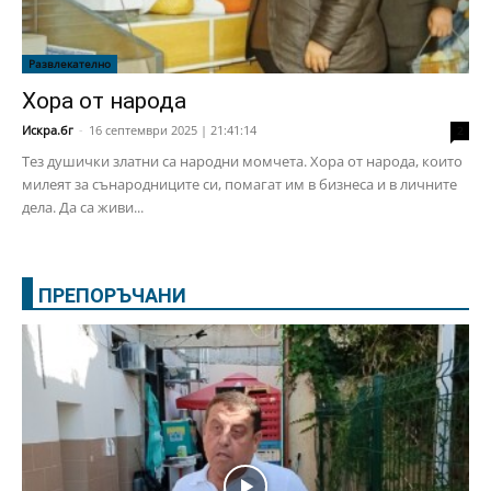
Развлекателно
Хора от народа
Искра.бг
-
16 септември 2025 | 21:41:14
2
Тез душички златни са народни момчета. Хора от народа, които
милеят за сънародниците си, помагат им в бизнеса и в личните
дела. Да са живи...
ПРЕПОРЪЧАНИ