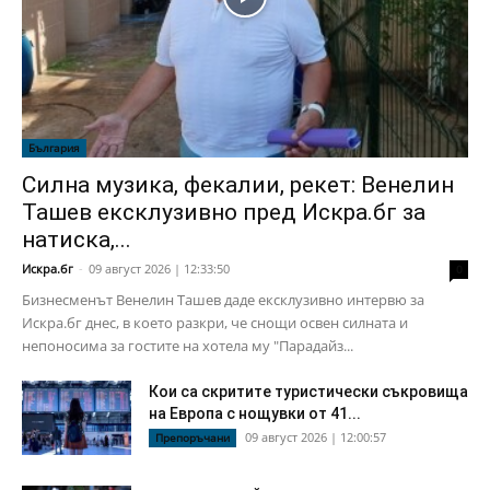
България
Силна музика, фекалии, рекет: Венелин
Ташев ексклузивно пред Искра.бг за
натиска,...
Искра.бг
-
09 август 2026 | 12:33:50
0
Бизнесменът Венелин Ташев даде ексклузивно интервю за
Искра.бг днес, в което разкри, че снощи освен силната и
непоносима за гостите на хотела му "Парадайз...
Кои са скритите туристически съкровища
на Европа с нощувки от 41...
09 август 2026 | 12:00:57
Препоръчани