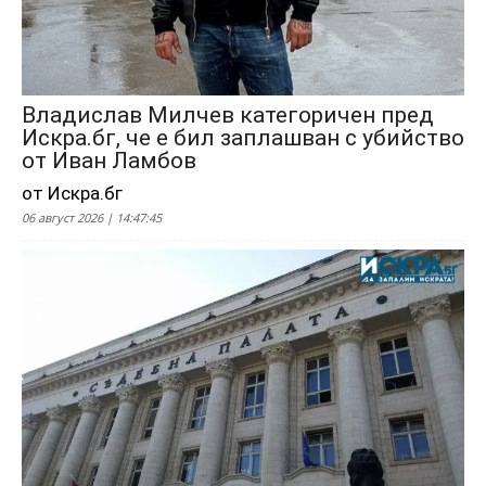
Владислав Милчев категоричен пред
Искра.бг, че е бил заплашван с убийство
от Иван Ламбов
от Искра.бг
06 август 2026 | 14:47:45