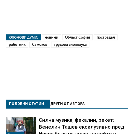
новини
Област София
пострадал
КЛЮЧОВИ ДУМИ:
работник
Самоков
трудова злополука
ПОДОБНИ СТАТИИ
ДРУГИ ОТ АВТОРА
Силна музика, фекалии, рекет:
Венелин Ташев ексклузивно пред
Искра.бг за натиска, на който е