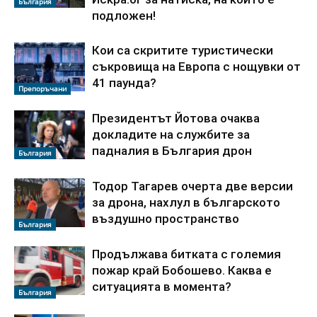
България
подложен!
Кои са скритите туристически
съкровища на Европа с нощувки от
41 паунда?
Препоръчани
Президентът Йотова очаква
докладите на службите за
падналия в България дрон
България
Тодор Тагарев очерта две версии
за дрона, нахлул в българското
въздушно пространство
България
Продължава битката с големия
пожар край Бобошево. Каква е
ситуацията в момента?
България