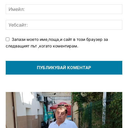
Запази моето име,поща,и сайт в този браузер за
следващият път ,когато коментирам.