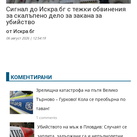
Сигнал до Искра.бг с тежки обвинения
за скалъпено дело за закана за
убийство
от Искра.бг
06 август 2026 | 12:54:19
КОМЕНТИРАНИ
Зрелищна катастрофа на пътя Велико
Търново – Гурково! Кола се преобърна по
таван!
1 comments
Убийството на мъж в Пловдив: Случаят се
заплита, задържани са и непълнолетни