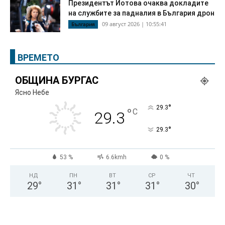
Президентът Йотова очаква докладите
на службите за падналия в България дрон
09 август 2026 | 10:55:41
България
ВРЕМЕТО
ОБЩИНА БУРГАС
Ясно Небе
°
29.3
°
C
29.3
°
29.3
53 %
6.6kmh
0 %
НД
ПН
ВТ
СР
ЧТ
29
°
31
°
31
°
31
°
30
°