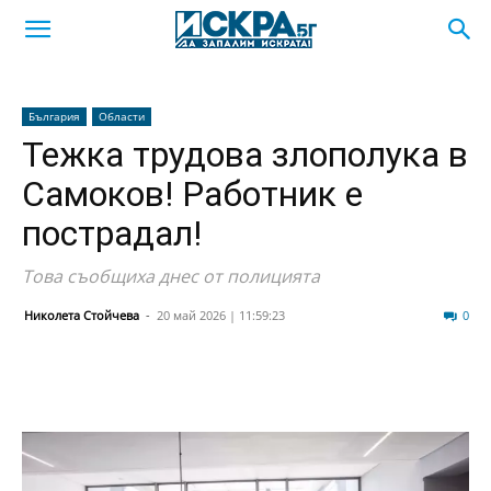
България
Области
Тежка трудова злополука в
Самоков! Работник е
пострадал!
Това съобщиха днес от полицията
Николета Стойчева
-
20 май 2026 | 11:59:23
3561
0