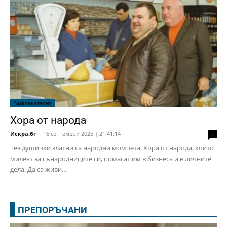
Развлекателно
Хора от народа
Искра.бг
-
16 септември 2025 | 21:41:14
2
Тез душички златни са народни момчета. Хора от народа, които
милеят за сънародниците си, помагат им в бизнеса и в личните
дела. Да са живи...
ПРЕПОРЪЧАНИ