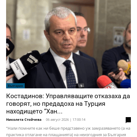
България
Костадинов: Управляващите отказаха да
говорят, но предадоха на Турция
находището “Хан...
Николета Стойчева
-
06 август 2026 | 17:00:14
0
“Нали помните как ни беше представено уж замразяването (а на
практика отлагане на плащанията) на неизгодния за България