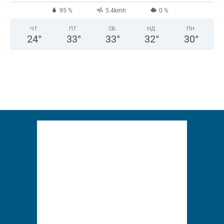
95 %
5.4kmh
0 %
ЧТ
ПТ
СБ
НД
ПН
24
°
33
°
33
°
32
°
30
°