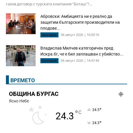
газов договор с турската компания “Боташ”?...
Абровски: Амбицията ни е реално да
защитим българските производители на
плодове...
06 август 2026 | 16:00:16
България
Владислав Милчев категоричен пред
Искра.бг, че е бил заплашван с убийство...
06 август 2026 | 14:47:45
България
ВРЕМЕТО
ОБЩИНА БУРГАС
Ясно Небе
°
24.5
°
C
24.3
°
24.3