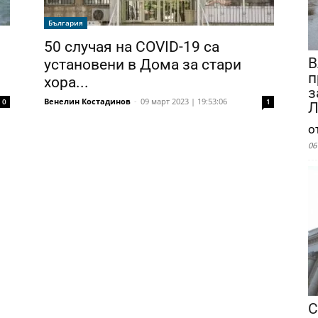
България
50 случая на COVID-19 са
В
установени в Дома за стари
п
хора...
з
Венелин Костадинов
-
09 март 2023 | 19:53:06
0
1
Л
о
06
С