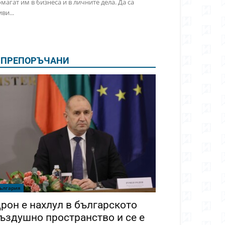
магат им в бизнеса и в личните дела. Да са
ви...
ПРЕПОРЪЧАНИ
ългария
рон е нахлул в българското
ъздушно пространство и се е