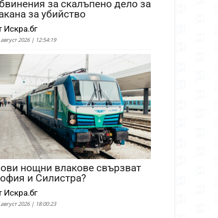
бвинения за скалъпено дело за
акана за убийство
т Искра.бг
 август 2026 | 12:54:19
ови нощни влакове свързват
офия и Силистра?
т Искра.бг
 август 2026 | 18:00:23