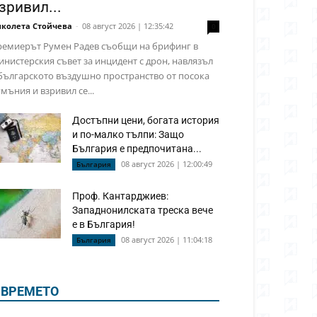
зривил...
колета Стойчева
-
08 август 2026 | 12:35:42
0
ремиерът Румен Радев съобщи на брифинг в
нистерския съвет за инцидент с дрон, навлязъл
българското въздушно пространство от посока
мъния и взривил се...
Достъпни цени, богата история
и по-малко тълпи: Защо
България е предпочитана...
08 август 2026 | 12:00:49
България
Проф. Кантарджиев:
Западнонилската треска вече
е в България!
08 август 2026 | 11:04:18
България
ВРЕМЕТО