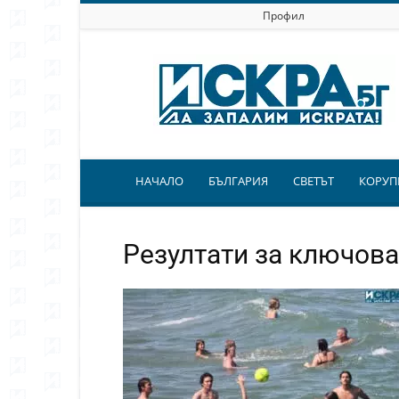
Профил
Искра.бг
НАЧАЛО
БЪЛГАРИЯ
СВЕТЪТ
КОРУП
Резултати за ключов