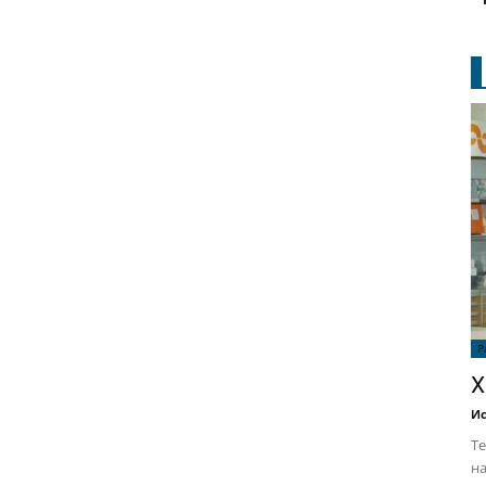
Р
Х
Ис
Те
на