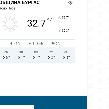
ОБЩИНА БУРГАС
Ясно Небе
°
32.7
°
C
32.7
°
32.3
49 %
3.1kmh
0 %
СБ
НД
ПН
ВТ
СР
35
°
31
°
31
°
30
°
30
°