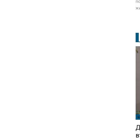
по
жи
Б
Д
в