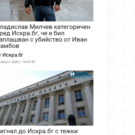
ладислав Милчев категоричен
ред Искра.бг, че е бил
аплашван с убийство от Иван
амбов
т Искра.бг
 август 2026 | 14:47:45
игнал до Искра.бг с тежки