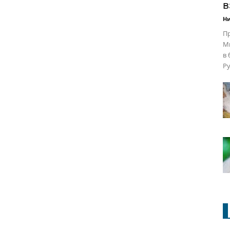
в
Ни
П
Ми
в 
Ру