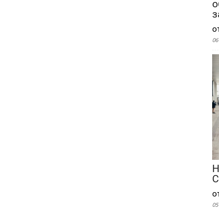
о
з
о
06
Н
С
о
05