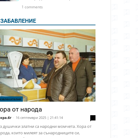
1 comments
ЗАБАВЛЕНИЕ
азвлекателно
ора от народа
кра.бг
-
16 септември 2025 | 21:41:14
2
з душички златни са народни момчета. Хора от
рода, които милеят за сънародниците си,