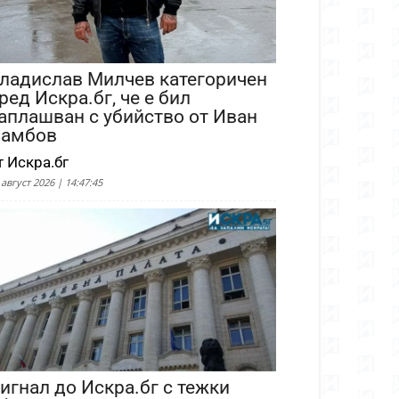
ладислав Милчев категоричен
ред Искра.бг, че е бил
аплашван с убийство от Иван
амбов
т Искра.бг
 август 2026 | 14:47:45
игнал до Искра.бг с тежки