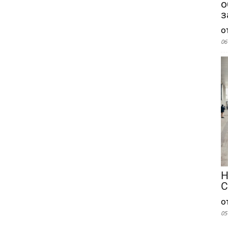
о
з
о
06
Н
С
о
05