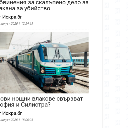
бвинения за скалъпено дело за
акана за убийство
т Искра.бг
 август 2026 | 12:54:19
ови нощни влакове свързват
офия и Силистра?
т Искра.бг
 август 2026 | 18:00:23