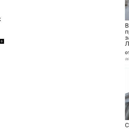
к
В
п
з
0
Л
о
06
С