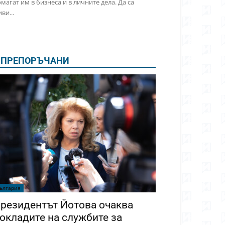
магат им в бизнеса и в личните дела. Да са
ви...
ПРЕПОРЪЧАНИ
ългария
резидентът Йотова очаква
окладите на службите за