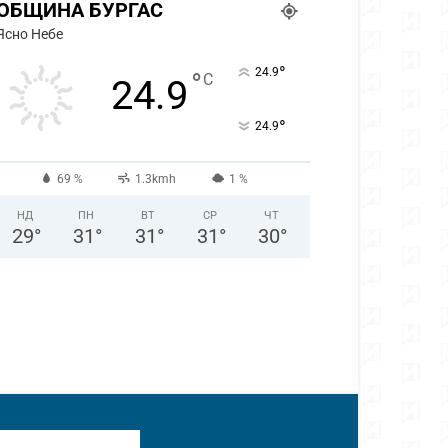
ОБЩИНА БУРГАС
Ясно Небе
°
24.9
°
C
24.9
°
24.9
69 %
1.3kmh
1 %
НД
ПН
ВТ
СР
ЧТ
29
°
31
°
31
°
31
°
30
°