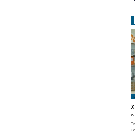
Р
Х
Ис
Те
на