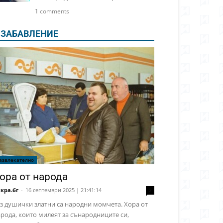
1 comments
ЗАБАВЛЕНИЕ
азвлекателно
ора от народа
кра.бг
-
16 септември 2025 | 21:41:14
2
з душички златни са народни момчета. Хора от
рода, които милеят за сънародниците си,