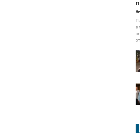
п
Ни
Пр
в 
н
от