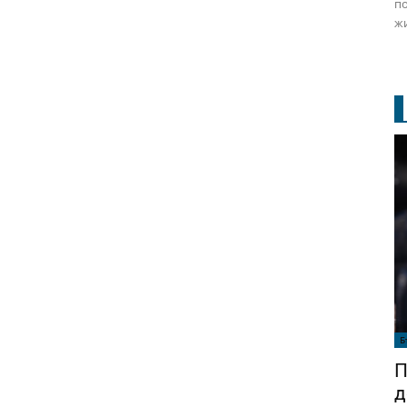
по
жи
Б
П
д