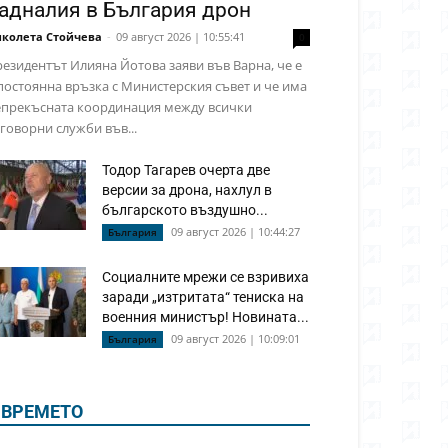
адналия в България дрон
колета Стойчева
-
09 август 2026 | 10:55:41
0
езидентът Илияна Йотова заяви във Варна, че е
постоянна връзка с Министерския съвет и че има
епрекъсната координация между всички
говорни служби във...
Тодор Тагарев очерта две
версии за дрона, нахлул в
българското въздушно...
09 август 2026 | 10:44:27
България
Социалните мрежи се взривиха
заради „изтритата“ тениска на
военния министър! Новината...
09 август 2026 | 10:09:01
България
ВРЕМЕТО