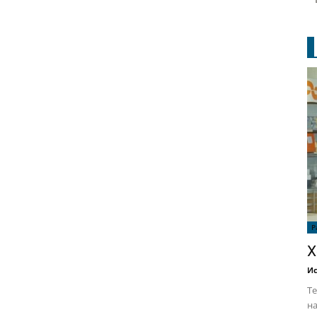
Р
Х
Ис
Те
на