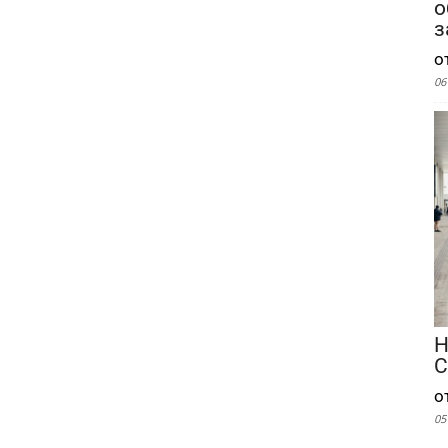
о
з
о
06
Н
С
о
05