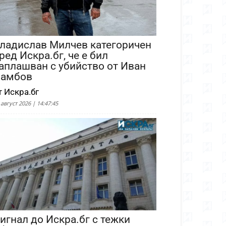
ладислав Милчев категоричен
ред Искра.бг, че е бил
аплашван с убийство от Иван
амбов
т Искра.бг
 август 2026 | 14:47:45
игнал до Искра.бг с тежки