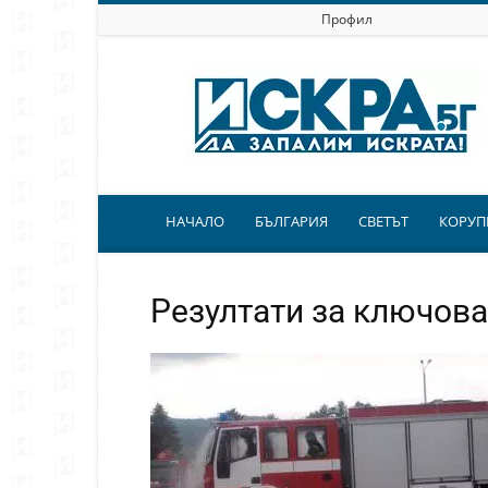
Профил
Искра.бг
НАЧАЛО
БЪЛГАРИЯ
СВЕТЪТ
КОРУП
Резултати за ключова