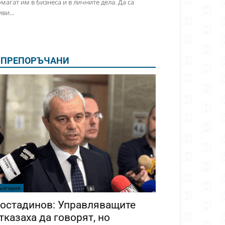
магат им в бизнеса и в личните дела. Да са
ви...
ПРЕПОРЪЧАНИ
ългария
остадинов: Управляващите
тказаха да говорят, но