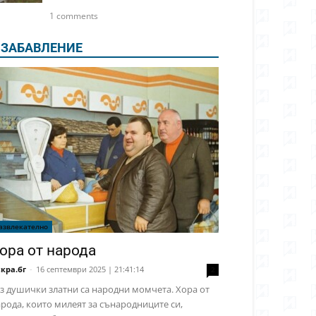
1 comments
ЗАБАВЛЕНИЕ
азвлекателно
ора от народа
кра.бг
-
16 септември 2025 | 21:41:14
2
з душички златни са народни момчета. Хора от
рода, които милеят за сънародниците си,