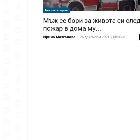
Без категория
Мъж се бори за живота си сле
пожар в дома му...
Ирина Мазганова
-
26 декември 2021 | 08:06:40