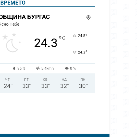
ВРЕМЕТО
ОБЩИНА БУРГАС
Ясно Небе
°
24.5
°
C
24.3
°
24.3
95 %
5.4kmh
0 %
ЧТ
ПТ
СБ
НД
ПН
24
°
33
°
33
°
32
°
30
°