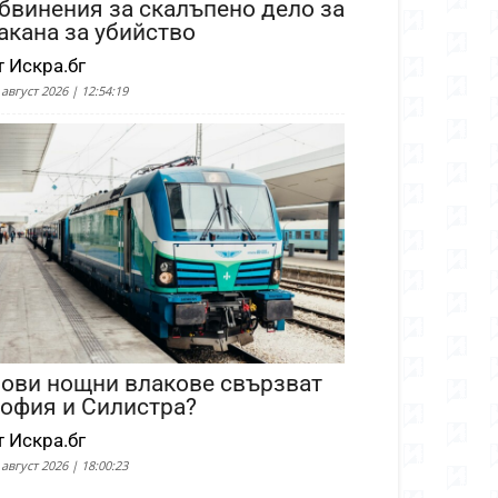
бвинения за скалъпено дело за
акана за убийство
т Искра.бг
 август 2026 | 12:54:19
ови нощни влакове свързват
офия и Силистра?
т Искра.бг
 август 2026 | 18:00:23