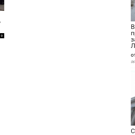
д
В
п
0
з
Л
о
06
С