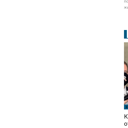
по
жи
Б
К
о