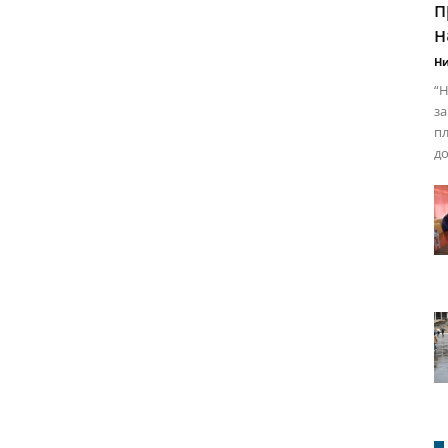
п
н
Ни
“Н
за
пл
до