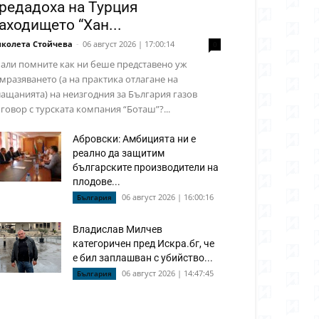
редадоха на Турция
аходището “Хан...
колета Стойчева
-
06 август 2026 | 17:00:14
0
али помните как ни беше представено уж
мразяването (а на практика отлагане на
ащанията) на неизгодния за България газов
говор с турската компания “Боташ”?...
Абровски: Амбицията ни е
реално да защитим
българските производители на
плодове...
06 август 2026 | 16:00:16
България
Владислав Милчев
категоричен пред Искра.бг, че
е бил заплашван с убийство...
06 август 2026 | 14:47:45
България