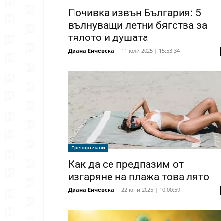
Почивка извън България: 5
вълнуващи летни бягства за
тялото и душата
Диана Енчевска
-
11 юли 2025 | 15:53:34
Препоръчани
Как да се предпазим от
изгаряне на плажа това лято
Диана Енчевска
-
22 юни 2025 | 10:00:59