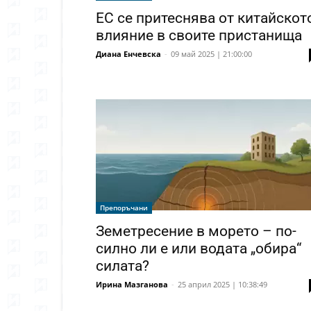
ЕС се притеснява от китайскот
влияние в своите пристанища
Диана Енчевска
-
09 май 2025 | 21:00:00
Препоръчани
Земетресение в морето – по-
силно ли е или водата „обира“
силата?
Ирина Мазганова
-
25 април 2025 | 10:38:49