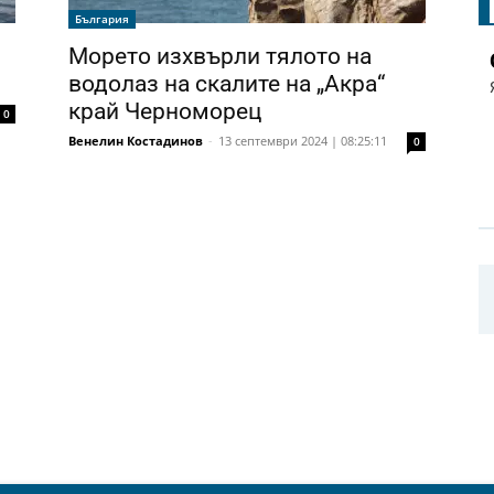
България
Морето изхвърли тялото на
водолаз на скалите на „Акра“
край Черноморец
0
Венелин Костадинов
-
13 септември 2024 | 08:25:11
0