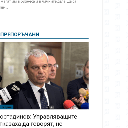
магат им в бизнеса и в личните дела. Да са
ви...
ПРЕПОРЪЧАНИ
ългария
остадинов: Управляващите
тказаха да говорят, но