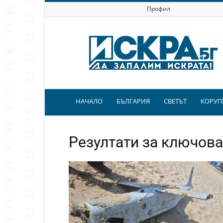
Профил
Искра.бг
НАЧАЛО
БЪЛГАРИЯ
СВЕТЪТ
КОРУП
Резултати за ключова