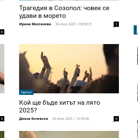
Трагедия в Созопол: човек се
удави в морето
Ирина Мазганова
-
26 юни 2025 | 09:58:31
1
0
Светът
Кой ще бъде хитът на лято
2025?
Диана Енчевска
-
20 юни 2025 | 10:35:46
0
0