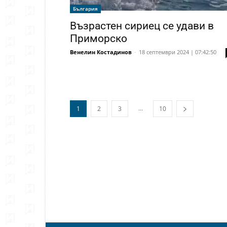
България
Възрастен сириец се удави в
Приморско
Венелин Костадинов
-
18 септември 2024 | 07:42:50
...
1
2
3
10