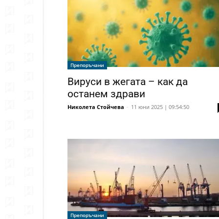
Препоръчани
Вируси в жегата – как да
останем здрави
Николета Стойчева
-
11 юни 2025 | 09:54:50
Препоръчани