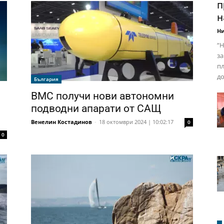
п
н
Ни
“Н
за
пл
до
България
ВМС получи нови автономни
подводни апарати от САЩ
Венелин Костадинов
-
18 октомври 2024 | 10:02:17
0
0