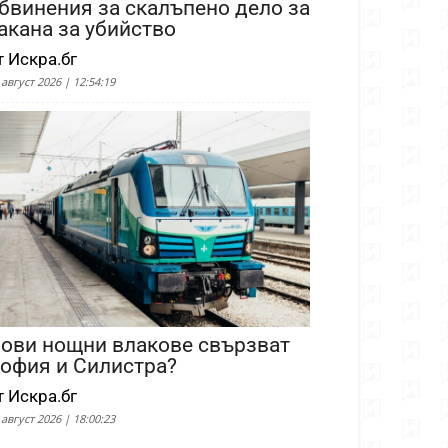
бвинения за скалъпено дело за
акана за убийство
т Искра.бг
 август 2026 | 12:54:19
ови нощни влакове свързват
офия и Силистра?
т Искра.бг
 август 2026 | 18:00:23