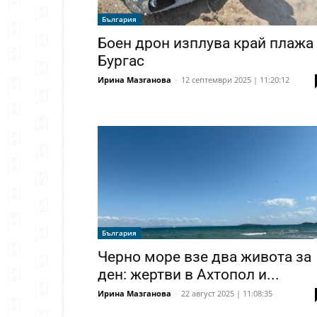
България
Боен дрон изплува край плажа
Бургас
Ирина Мазганова
-
12 септември 2025 | 11:20:12
България
Черно море взе два живота за
ден: жертви в Ахтопол и...
Ирина Мазганова
-
22 август 2025 | 11:08:35