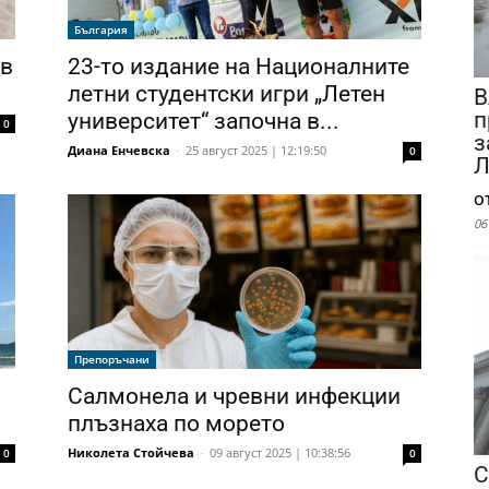
България
 в
23-то издание на Националните
летни студентски игри „Летен
В
п
университет“ започна в...
0
з
Диана Енчевска
-
25 август 2025 | 12:19:50
0
Л
о
06
Препоръчани
Салмонела и чревни инфекции
плъзнаха по морето
Николета Стойчева
-
09 август 2025 | 10:38:56
0
0
С