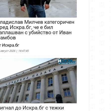
ладислав Милчев категоричен
ред Искра.бг, че е бил
аплашван с убийство от Иван
амбов
т Искра.бг
 август 2026 | 14:47:45
игнал до Искра.бг с тежки