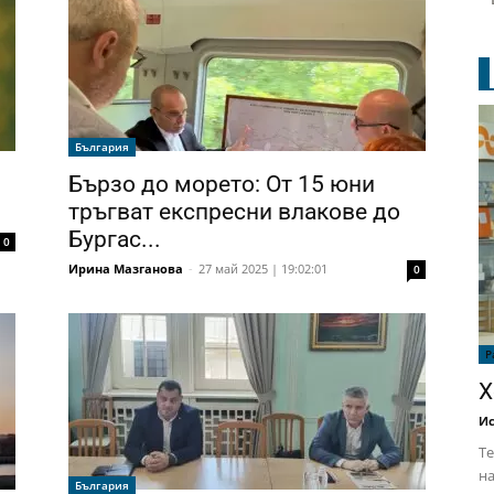
България
Бързо до морето: От 15 юни
тръгват експресни влакове до
Бургас...
0
Ирина Мазганова
-
27 май 2025 | 19:02:01
0
Р
Х
Ис
Те
на
България