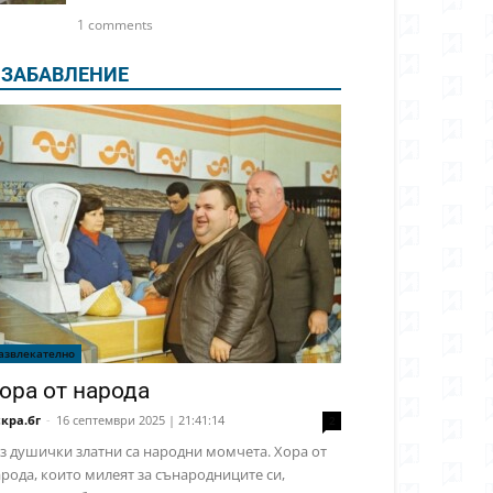
1 comments
ЗАБАВЛЕНИЕ
азвлекателно
ора от народа
кра.бг
-
16 септември 2025 | 21:41:14
2
з душички златни са народни момчета. Хора от
рода, които милеят за сънародниците си,