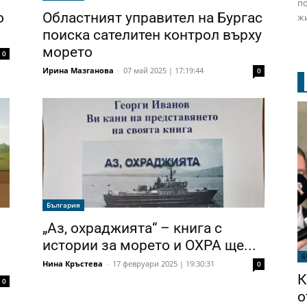
по
о
Областният управител на Бургас
жи
поиска сателитен контрол върху
морето
0
Ирина Мазганова
-
07 май 2025 | 17:19:44
0
България
„Аз, охраджията“ – книга с
истории за морето и ОХРА ще...
Б
Нина Кръстева
-
17 февруари 2025 | 19:30:31
0
К
0
о