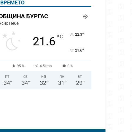
ВРЕМЕТО
ОБЩИНА БУРГАС
Ясно Небе
°
22.3
°
C
21.6
°
21.6
95 %
4.5kmh
0 %
ПТ
СБ
НД
ПН
ВТ
34
°
34
°
32
°
31
°
29
°