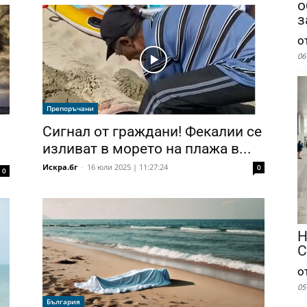
о
з
о
06
Препоръчани
Сигнал от граждани! Фекалии се
изливат в морето на плажа в...
Искра.бг
-
16 юли 2025 | 11:27:24
0
0
Н
С
о
05
България