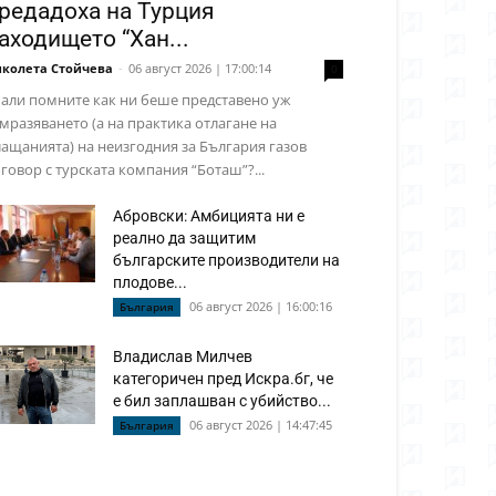
редадоха на Турция
аходището “Хан...
колета Стойчева
-
06 август 2026 | 17:00:14
0
али помните как ни беше представено уж
мразяването (а на практика отлагане на
ащанията) на неизгодния за България газов
говор с турската компания “Боташ”?...
Абровски: Амбицията ни е
реално да защитим
българските производители на
плодове...
06 август 2026 | 16:00:16
България
Владислав Милчев
категоричен пред Искра.бг, че
е бил заплашван с убийство...
06 август 2026 | 14:47:45
България