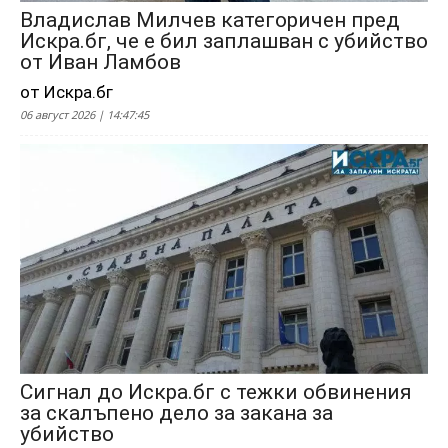
Владислав Милчев категоричен пред
Искра.бг, че е бил заплашван с убийство
от Иван Ламбов
от Искра.бг
06 август 2026 | 14:47:45
Сигнал до Искра.бг с тежки обвинения
за скалъпено дело за закана за
убийство