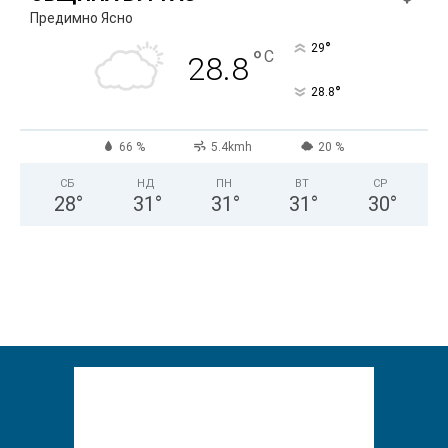
Предимно Ясно
°
29
°
C
28.8
°
28.8
66 %
5.4kmh
20 %
СБ
НД
ПН
ВТ
СР
28
°
31
°
31
°
31
°
30
°