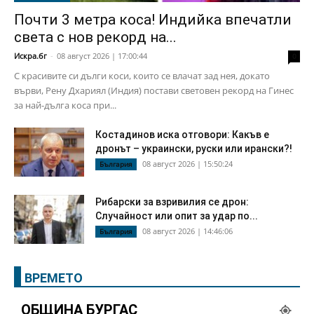
Почти 3 метра коса! Индийка впечатли
света с нов рекорд на...
Искра.бг
-
08 август 2026 | 17:00:44
0
С красивите си дълги коси, които се влачат зад нея, докато
върви, Рену Дхариял (Индия) постави световен рекорд на Гинес
за най-дълга коса при...
Костадинов иска отговори: Какъв е
дронът – украински, руски или ирански?!
08 август 2026 | 15:50:24
България
Рибарски за взривилия се дрон:
Случайност или опит за удар по...
08 август 2026 | 14:46:06
България
ВРЕМЕТО
ОБЩИНА БУРГАС