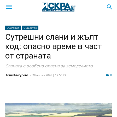
България
Общество
Сутрешни слани и жълт
код: опасно време в част
от страната
Сланата е особено опасна за земеделието
Тоня Клисурова
-
28 април 2026 | 12:55:27
53
0