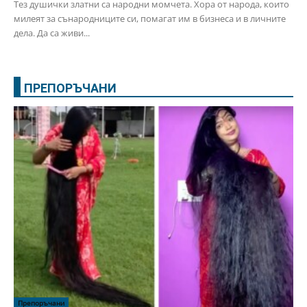
Тез душички златни са народни момчета. Хора от народа, които
милеят за сънародниците си, помагат им в бизнеса и в личните
дела. Да са живи...
ПРЕПОРЪЧАНИ
Препоръчани