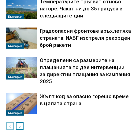
Температурите тръгват отново
нагоре. Чакат ни до 35 градуса в
следващите дни
България
Градоопасни фронтове връхлетяха
страната: ИАБГ изстреля рекорден
брой ракети
България
Определени са размерите на
плащанията по две интервенции
за директни плащания за кампания
България
2025
Жълт код за опасно горещо време
в цялата страна
България