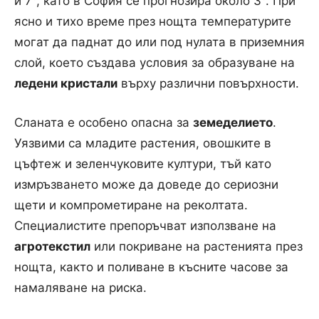
и 7°, като в София се прогнозира около 3°. При
ясно и тихо време през нощта температурите
могат да паднат до или под нулата в приземния
слой, което създава условия за образуване на
ледени кристали
върху различни повърхности.
Сланата е особено опасна за
земеделието
.
Уязвими са младите растения, овошките в
цъфтеж и зеленчуковите култури, тъй като
измръзването може да доведе до сериозни
щети и компрометиране на реколтата.
Специалистите препоръчват използване на
агротекстил
или покриване на растенията през
нощта, както и поливане в късните часове за
намаляване на риска.