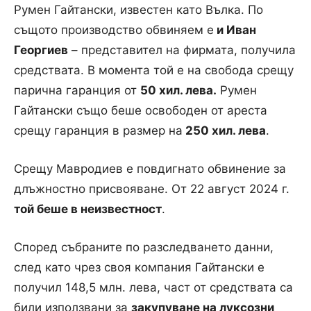
Румен Гайтански, известен като Вълка. По
същото производство обвиняем е
и Иван
Георгиев
– представител на фирмата, получила
средствата. В момента той е на свобода срещу
парична гаранция от
50 хил. лева.
Румен
Гайтански също беше освободен от ареста
срещу гаранция в размер на
250 хил. лева
.
Срещу Мавродиев е повдигнато обвинение за
длъжностно присвояване. От 22 август 2024 г.
той беше в неизвестност
.
Според събраните по разследването данни,
след като чрез своя компания Гайтански е
получил 148,5 млн. лева, част от средствата са
били използвани за
закупуване на луксозни