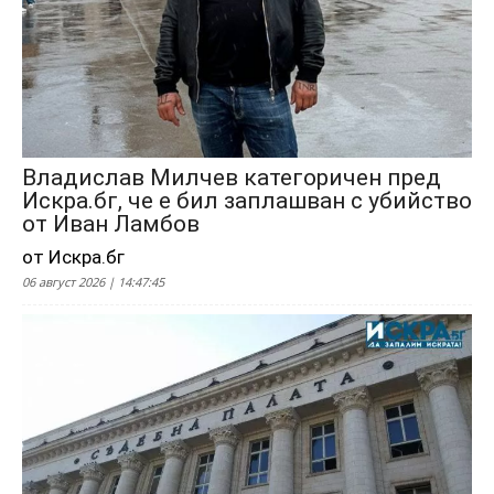
Владислав Милчев категоричен пред
Искра.бг, че е бил заплашван с убийство
от Иван Ламбов
от Искра.бг
06 август 2026 | 14:47:45