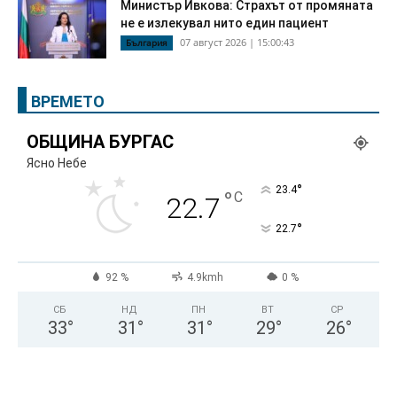
Министър Ивкова: Страхът от промяната
не е излекувал нито един пациент
07 август 2026 | 15:00:43
България
ВРЕМЕТО
ОБЩИНА БУРГАС
Ясно Небе
°
23.4
°
C
22.7
°
22.7
92 %
4.9kmh
0 %
СБ
НД
ПН
ВТ
СР
33
°
31
°
31
°
29
°
26
°