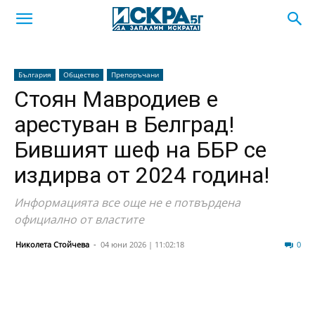
България
Общество
Препоръчани
Стоян Мавродиев е
арестуван в Белград!
Бившият шеф на ББР се
издирва от 2024 година!
Информацията все още не е потвърдена
официално от властите
Николета Стойчева
-
04 юни 2026 | 11:02:18
692
0