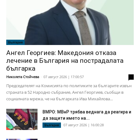
България
Ангел Георгиев: Македония отказа
лечение в България на пострадалата
българка
Николета Стойчева
-
07 август 2026 | 17:00:57
0
Председателят на Комисията по политиките за българите извън
страната в 52 Народно събрание, Ангел Георгиев, съобщи в
социалната мрежа, че на българката Ива Михайлова...
ВМРО: МВнР трябва веднага да реагира и
да защити името на...
07 август 2026 | 16:00:28
България