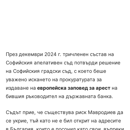
През декември 2024 г. тричленен състав на
Софийския апелативен съд потвърди решение
на Софийския градски съд, с което беше
уважено искането на прокуратурата за
издаване на
европейска заповед за арест
на
бившия ръководител на държавната банка.
Съдът прие, че съществува риск Мавродиев да
се укрие, тъй като не е бил открит на адресите
в България, които е посочил като свои, въпреки