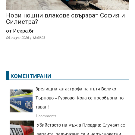
Нови нощни влакове свързват София и
Силистра?
от Искра.бг
05 август 2026 | 18:00:23
КОМЕНТИРАНИ
Зрелищна катастрофа на пътя Велико
Търново – Гурково! Кола се преобърна по
таван!
1 comments
Убийството на мъж в Пловдив: Случаят се
заплита, задържани са и непълнолетни