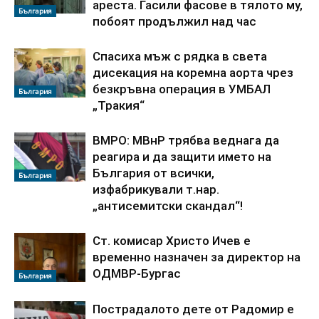
ареста. Гасили фасове в тялото му,
България
побоят продължил над час
Спасиха мъж с рядка в света
дисекация на коремна аорта чрез
безкръвна операция в УМБАЛ
България
„Тракия“
ВМРО: МВнР трябва веднага да
реагира и да защити името на
България от всички,
България
изфабрикували т.нар.
„антисемитски скандал“!
Ст. комисар Христо Ичев е
временно назначен за директор на
ОДМВР-Бургас
България
Пострадалото дете от Радомир е