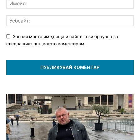
Запази моето име,поща,и сайт в този браузер за
следващият път ,когато коментирам.