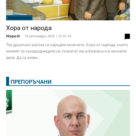
Развлекателно
Хора от народа
Искра.бг
-
16 септември 2025 | 21:41:14
2
Тез душички златни са народни момчета. Хора от народа, които
милеят за сънародниците си, помагат им в бизнеса и в личните
дела. Да са живи...
ПРЕПОРЪЧАНИ