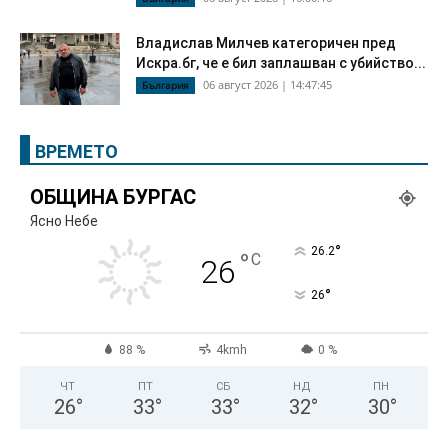
Владислав Милчев категоричен пред
Искра.бг, че е бил заплашван с убийство...
06 август 2026 | 14:47:45
България
ВРЕМЕТО
ОБЩИНА БУРГАС
Ясно Небе
°
26.2
°
C
26
°
26
88 %
4kmh
0 %
ЧТ
ПТ
СБ
НД
ПН
26
°
33
°
33
°
32
°
30
°