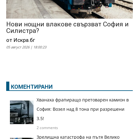
Нови нощни влакове свързват София и
Силистра?
от Искра.бг
05 август 2026 | 18:00:23
КОМЕНТИРАНИ
Хванаха фрапиращо претоварен камион в
София: Возел над 8 тона при разрешени
3.5!
2 comments
Зрелищна катастрофа на пътя Велико