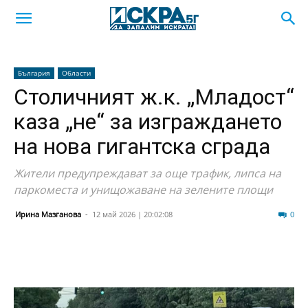
България
Области
Столичният ж.к. „Младост“
каза „не“ за изграждането
на нова гигантска сграда
Жители предупреждават за още трафик, липса на
паркоместа и унищожаване на зелените площи
Ирина Мазганова
-
12 май 2026 | 20:02:08
708
0