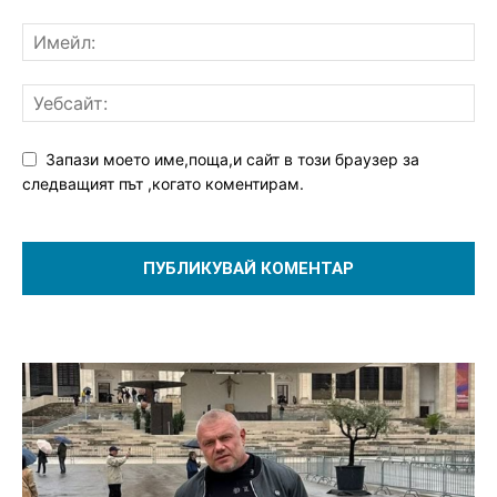
Запази моето име,поща,и сайт в този браузер за
следващият път ,когато коментирам.