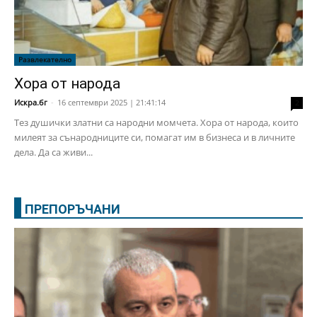
Развлекателно
Хора от народа
Искра.бг
-
16 септември 2025 | 21:41:14
2
Тез душички златни са народни момчета. Хора от народа, които
милеят за сънародниците си, помагат им в бизнеса и в личните
дела. Да са живи...
ПРЕПОРЪЧАНИ