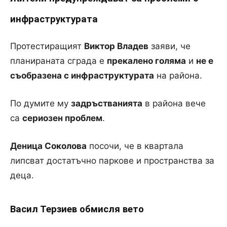
инфраструктурата
Протестиращият
Виктор Владев
заяви, че
планираната сграда е
прекалено голяма
и
не е
съобразена с инфраструктурата
на района.
По думите му
задръстванията
в района вече
са
сериозен проблем
.
Деница Соколова
посочи, че в квартала
липсват достатъчно паркове и пространства за
деца.
Васил Терзиев обмисля вето