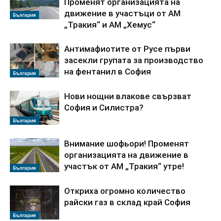
Променят организацията на
движение в участъци от АМ
България
„Тракия“ и АМ „Хемус“
Антимафиотите от Русе първи
засекли групата за производство
на фентанил в София
България
Нови нощни влакове свързват
София и Силистра?
България
Внимание шофьори! Променят
организацията на движение в
участък от АМ „Тракия“ утре!
България
Откриха огромно количество
райски газ в склад край София
България