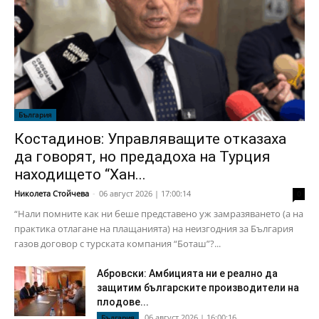
България
Костадинов: Управляващите отказаха
да говорят, но предадоха на Турция
находището “Хан...
Николета Стойчева
-
06 август 2026 | 17:00:14
0
“Нали помните как ни беше представено уж замразяването (а на
практика отлагане на плащанията) на неизгодния за България
газов договор с турската компания “Боташ”?...
Абровски: Амбицията ни е реално да
защитим българските производители на
плодове...
06 август 2026 | 16:00:16
България