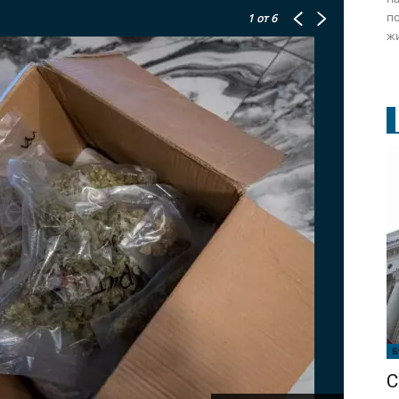
по
1
от 6
жи
Б
С