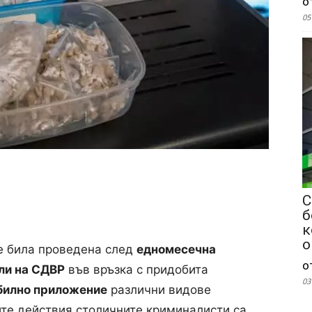
о
05
С
б
к
о
е била проведена след
едномесечна
о
ли на СДВР
във връзка с придобита
03
билно приложение
различни видове
ите действия столичните криминалисти са