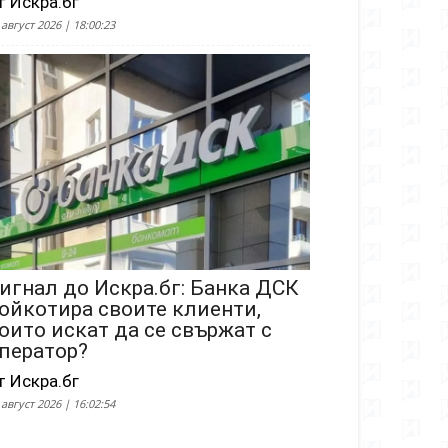
т Искра.бг
 август 2026 | 18:00:23
игнал до Искра.бг: Банка ДСК
ойкотира своите клиенти,
оито искат да се свържат с
ператор?
т Искра.бг
 август 2026 | 16:02:54