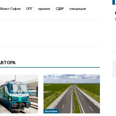
Област София
ОПГ
оръжия
СДВР
спецакция
АВТОРА
Оръжия. Снимка: МВР
България