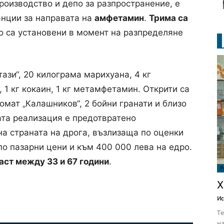
производство и депо за разпространение, е
анции за направата на
амфетамин
.
Трима са
то са установени в момент на разпределяне
тази“, 20 килограма марихуана, 4 кг
 1 кг кокаин, 1 кг метамфетамин. Открити са
томат „Калашников“, 2 бойни гранати и близо
ата реализация е предотвратено
на страната на дрога, възлизаща по оценки
по пазарни цени и към 400 000 лева на едро.
аст между 33 и 67 години
.
Р
Х
Ис
Те
на