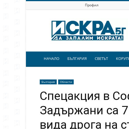
Профил
Искра.бг
НАЧАЛО
БЪЛГАРИЯ
СВЕТЪТ
КОРУП
България
Области
Спецакция в Со
Задържани са 7 
вида дрога на 