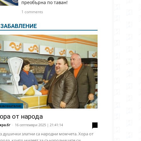
преобърна по таван!
1 comments
ЗАБАВЛЕНИЕ
азвлекателно
ора от народа
кра.бг
-
16 септември 2025 | 21:41:14
2
з душички златни са народни момчета. Хора от
рода, които милеят за сънародниците си,