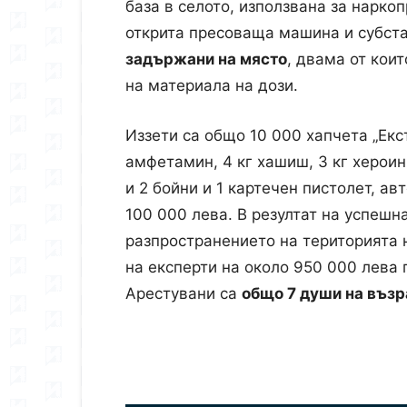
база в селото, използвана за нарко
открита пресоваща машина и субст
задържани на място
, двама от кои
на материала на дози.
Иззети са общо 10 000 хапчета „Екс
амфетамин, 4 кг хашиш, 3 кг хероин,
и 2 бойни и 1 картечен пистолет, ав
100 000 лева. В резултат на успешн
разпространението на територията 
на експерти на около 950 000 лева 
Арестувани са
общо 7 души на възр