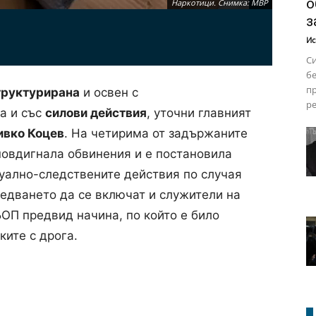
о
Наркотици. Снимка: МВР
з
Ис
Си
бе
пр
труктурирана
и освен с
ре
а и със
силови действия
, уточни главният
ивко Коцев
. На четирима от задържаните
повдигнала обвинения и е постановила
уално-следствените действия по случая
ледването да се включат и служители на
ОП предвид начина, по който е било
ите с дрога.
Наркотици. Снимка: МВР