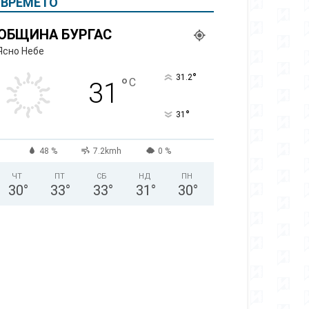
ВРЕМЕТО
ОБЩИНА БУРГАС
Ясно Небе
°
31.2
°
C
31
°
31
48 %
7.2kmh
0 %
ЧТ
ПТ
СБ
НД
ПН
30
°
33
°
33
°
31
°
30
°