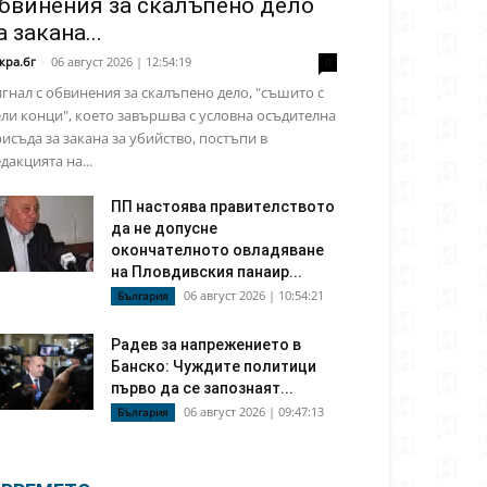
бвинения за скалъпено дело
а закана...
кра.бг
-
06 август 2026 | 12:54:19
0
гнал с обвинения за скалъпено дело, "съшито с
ли конци", което завършва с условна осъдителна
исъда за закана за убийство, постъпи в
дакцията на...
ПП настоява правителството
да не допусне
окончателното овладяване
на Пловдивския панаир...
06 август 2026 | 10:54:21
България
Радев за напрежението в
Банско: Чуждите политици
първо да се запознаят...
06 август 2026 | 09:47:13
България