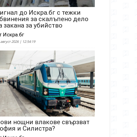
игнал до Искра.бг с тежки
бвинения за скалъпено дело
а закана за убийство
т Искра.бг
 август 2026 | 12:54:19
ови нощни влакове свързват
офия и Силистра?