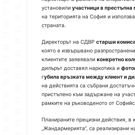
установили
участници в престъпна 
на територията на София и използва
страната.
Директорът на СДВР
старши комис
която е извършвано разпространени
клиентите заявявали
конкретно кол
дилърът доставял наркотика и
фото
г
убила връзката между клиент и д
на действията са събрани достатъчн
пристъпено към задържане на участ
рамките на ръководеното от Софийс
Планираните прецизни действия, в к
„Жандармерията“, са реализирани н