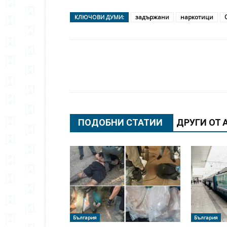
задържани
наркотици
КЛЮЧОВИ ДУМИ:
Сподели
ПОДОБНИ СТАТИИ
ДРУГИ ОТ 
България
България