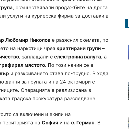
група
, осъществявали продажбите на дрога
ли услуги на куриерска фирма за доставки в
ар Любомир Николов
е разяснил схемата, по
ето на наркотици чрез
криптирани групи
–
ичество
, заплащали с
електронна валута
, а
графирал мястото
. По този начин се е
илър
и разкриването става по-трудно. В хода
о данни за групата и на 24 октомври е
ниците. Операцията е реализирана в
ката градска прокуратура разследване.
оито са включени и екипи на
а територията на
София
и на
с. Герман
. В