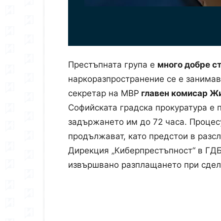
Престъпната група е
много добре с
наркоразпространение се е занимав
секретар на МВР
главен комисар Ж
Софийската градска прокуратура е 
задържането им до 72 часа. Процес
продължават, като предстои в разс
Дирекция „Киберпрестъпност“ в ГДБ
извършвано разплащането при сделк