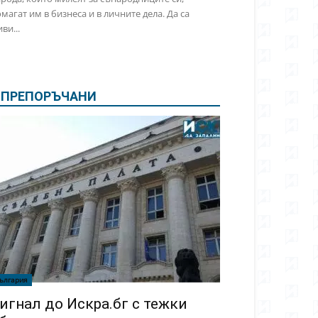
магат им в бизнеса и в личните дела. Да са
ви...
ПРЕПОРЪЧАНИ
ългария
игнал до Искра.бг с тежки