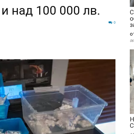
 и над 100 000 лв.
С
о
470
0
з
о
06
Н
С