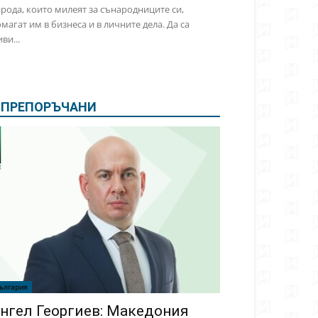
рода, които милеят за сънародниците си,
магат им в бизнеса и в личните дела. Да са
ви...
ПРЕПОРЪЧАНИ
ългария
нгел Георгиев: Македония