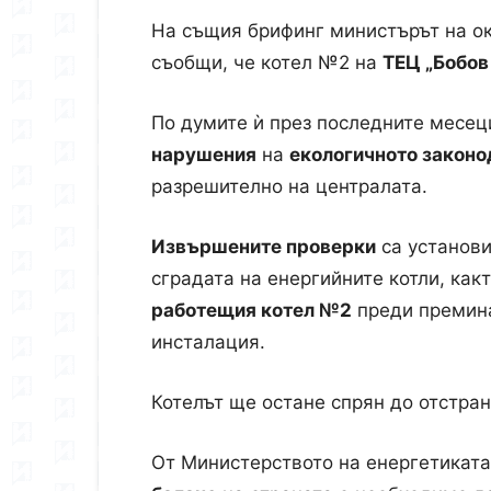
На същия брифинг министърът на о
съобщи, че котел №2 на
ТЕЦ „Бобов
По думите ѝ през последните месец
нарушения
на
екологичното законо
разрешително на централата.
Извършените проверки
са установи
сградата на енергийните котли, как
работещия котел №2
преди премина
инсталация.
Котелът ще остане спрян до отстра
От Министерството на енергетиката