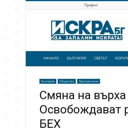
Профил
Искра.бг
НАЧАЛО
БЪЛГАРИЯ
СВЕТЪТ
КОРУП
България
Общество
Препоръчани
Смяна на върха 
Освобождават 
БЕХ