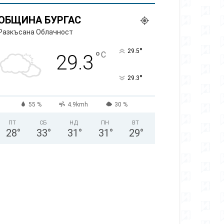
ОБЩИНА БУРГАС
Разкъсана Облачност
°
29.5
°
C
29.3
°
29.3
55 %
4.9kmh
30 %
ПТ
СБ
НД
ПН
ВТ
28
°
33
°
31
°
31
°
29
°