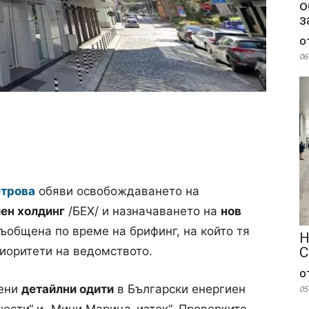
о
з
о
06
етрова
обяви освобождаването на
ен холдинг
/БЕХ/
и назначаването на
нов
ъобщена по време на брифинг, на който тя
Н
С
риоритети на ведомството.
о
шени
детайлни одити
в
Български енергиен
05