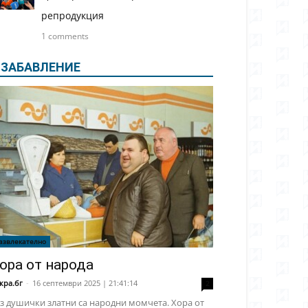
репродукция
1 comments
ЗАБАВЛЕНИЕ
азвлекателно
ора от народа
кра.бг
-
16 септември 2025 | 21:41:14
2
з душички златни са народни момчета. Хора от