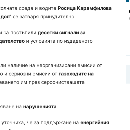
колната среда и водите
Росица Карамфилова
 дол“
се затваря принудително.
и са постъпили
десетки сигнали за
дателство
и условията по издаденото
ли наличие на неорганизирани емисии от
то и сериозни емисии от
газоходите на
ването им през сероочистващата
няване на
нарушенията
.
 уточниха, че за поддържане на
енергийния