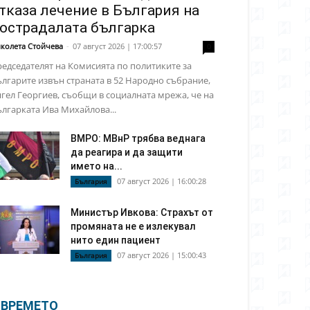
тказа лечение в България на
острадалата българка
колета Стойчева
-
07 август 2026 | 17:00:57
0
едседателят на Комисията по политиките за
лгарите извън страната в 52 Народно събрание,
гел Георгиев, съобщи в социалната мрежа, че на
лгарката Ива Михайлова...
ВМРО: МВнР трябва веднага
да реагира и да защити
името на...
07 август 2026 | 16:00:28
България
Министър Ивкова: Страхът от
промяната не е излекувал
нито един пациент
07 август 2026 | 15:00:43
България
ВРЕМЕТО