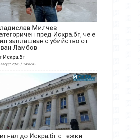
ладислав Милчев
атегоричен пред Искра.бг, че е
ил заплашван с убийство от
ван Ламбов
т Искра.бг
 август 2026 | 14:47:45
игнал до Искра.бг с тежки