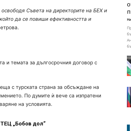
о
а освободя Съвета на директорите на БЕХ и
п
 който да се повиши ефективността и
Ни
Петрова.
Пр
бъ
Ан
бъ
та и темата за дългосрочния договор с
еща с турската страна за обсъждане на
мението. По думите ѝ вече са изпратени
варяне на условията.
 ТЕЦ „Бобов дол“