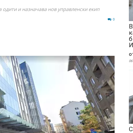
 одити и назначава нов управленски екип
700
0
В
к
б
И
о
06
С