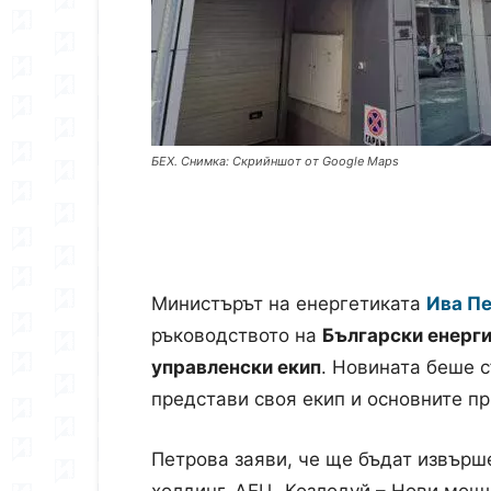
БЕХ. Снимка: Скрийншот от Google Maps
Министърът на енергетиката
Ива П
ръководството на
Български енерги
управленски екип
. Новината беше с
представи своя екип и основните п
Петрова заяви, че ще бъдат извър