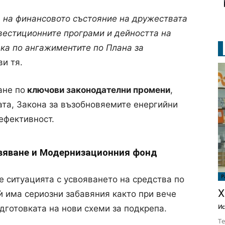
 на финансовото състояние на дружествата
нвестиционните програми и дейността на
ъка по ангажиментите по Плана за
ви тя.
ане по
ключови законодателни промени
,
ата, Закона за възобновяемите енергийни
ефективност.
овяване и Модернизационния фонд
Р
 ситуацията с усвояването на средства по
Х
 ѝ има сериозни забавяния както при вече
Ис
одготовката на нови схеми за подкрепа.
Те