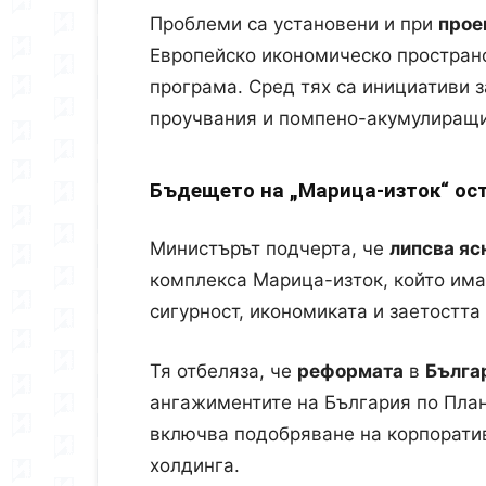
Проблеми са установени и при
прое
Европейско икономическо простран
програма. Сред тях са инициативи 
проучвания и помпено-акумулиращи
Бъдещето на „Марица-изток“ ос
Министърът подчерта, че
липсва яс
комплекса
Марица-изток
, който им
сигурност, икономиката и заетостта 
Тя отбеляза, че
реформата
в
Бълга
ангажиментите на България по План
включва подобряване на корпоратив
холдинга.