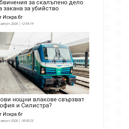
бвинения за скалъпено дело
а закана за убийство
т Искра.бг
 август 2026 | 12:54:19
ови нощни влакове свързват
офия и Силистра?
т Искра.бг
 август 2026 | 18:00:23