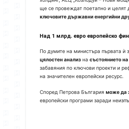
холдинг
,
АЕЦ „Козлодуй – Нови мощ
ще се провеждат поетапно и целят 
ключовите държавни енергийни др
Над 1 млрд. евро европейско фин
По думите на министъра първата ѝ 
цялостен анализ
на
състоянието на
забавяния по ключови проекти и ре
на значителен европейски ресурс.
Според Петрова България
може да з
европейски програми заради неизпъ