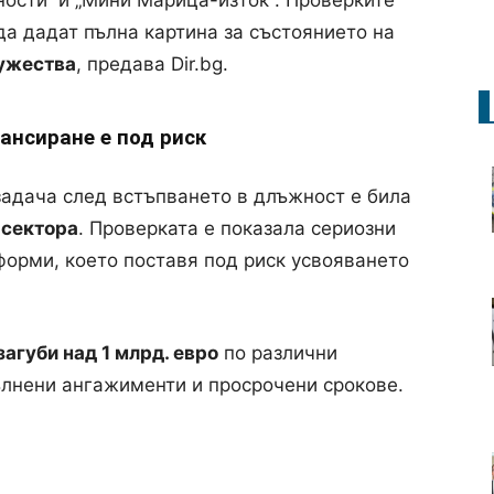
ности“
и „
Мини Марица-изток“
. Проверките
да дадат пълна картина за състоянието на
ужества
, предава Dir.bg.
ансиране е под риск
задача след встъпването в длъжност е била
 сектора
. Проверката е показала сериозни
форми, което поставя под риск усвояването
агуби над 1 млрд. евро
по различни
лнени ангажименти и просрочени срокове.