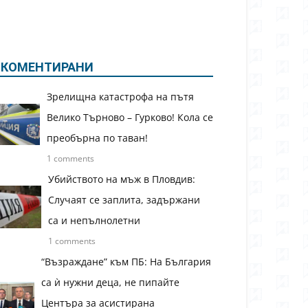
КОМЕНТИРАНИ
Зрелищна катастрофа на пътя
Велико Търново – Гурково! Кола се
преобърна по таван!
1 comments
Убийството на мъж в Пловдив:
Случаят се заплита, задържани
са и непълнолетни
1 comments
“Възраждане” към ПБ: На България
са ѝ нужни деца, не пипайте
Центъра за асистирана