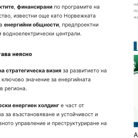
на
ктите
,
финансирани
по програмите на
по
ство
, известни още като Норвежката
жи
за
енергийни общности
, предпроектни
 водноелектрически централи.
тава неясно
на стратегическа визия
за развитието на
а ключово значение за енергийната
в региона.
рски енергиен холдинг
е част от
а за възстановяване и устойчивост и
ното управление и преструктуриране на
Б
А