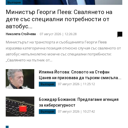
България
Министър Георги Пеев: Свалянето на
дете със специални потребности от
автобус...
Николета Стойчева
-
07 август 2026 | 12:26:28
0
Министърът на транспорта и съобщенията Георги Пеев
изразява категорична позиция относно случая със сваленото от
автобус непълнолетно момче със специални потребности:
„Свалянето на пътник от...
Илияна Йотова: Словото на Стефан
Цанев ни призовава да търсим смисъла...
07 август 2026 | 11:25:12
България
Божидар Божанов: Предлагаме агенция
за киберсигурност
07 август 2026 | 10:27:42
България