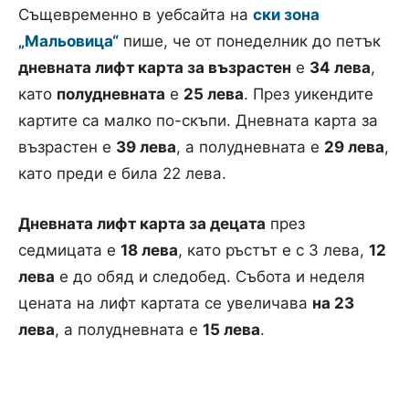
Същевременно в уебсайта на
ски зона
„Мальовица“
пише, че от понеделник до петък
дневната лифт карта за възрастен
е
34 лева
,
като
полудневната
е
25 лева
. През уикендите
картите са малко по-скъпи. Дневната карта за
възрастен е
39 лева
, а полудневната е
29 лева
,
като преди е била 22 лева.
Дневната лифт карта за децата
през
седмицата е
18 лева
, като ръстът е с 3 лева,
12
лева
е до обяд и следобед. Събота и неделя
цената на лифт картата се увеличава
на 23
лева
, а полудневната е
15 лева
.