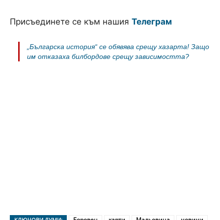
Присъединете се към нашия
Телеграм
„Българска история“ се обявява срещу хазарта! Защо
им отказаха билбордове срещу зависимостта?
Боровец
карти
Мальовица
новини
КЛЮЧОВИ ДУМИ: