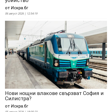
убийство
от Искра.бг
06 август 2026 | 12:54:19
Нови нощни влакове свързват София и
Силистра?
от Искра.бг
05 август 2026 | 18:00:23