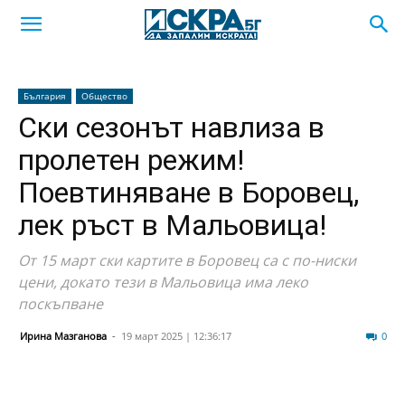
България
Общество
Ски сезонът навлиза в
пролетен режим!
Поевтиняване в Боровец,
лек ръст в Мальовица!
От 15 март ски картите в Боровец са с по-ниски
цени, докато тези в Мальовица има леко
поскъпване
Ирина Мазганова
-
19 март 2025 | 12:36:17
261
0