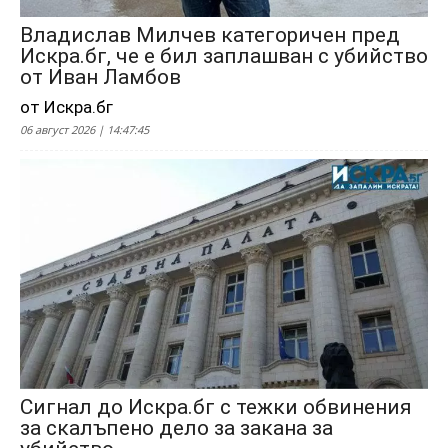
Владислав Милчев категоричен пред
Искра.бг, че е бил заплашван с убийство
от Иван Ламбов
от Искра.бг
06 август 2026 | 14:47:45
Сигнал до Искра.бг с тежки обвинения
за скалъпено дело за закана за