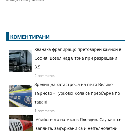
КОМЕНТИРАНИ
Хванаха фрапиращо претоварен камион в
София: Возел над 8 тона при разрешени
3.5!
2 comments
Зрелищна катастрофа на пътя Велико
Търново – Гурково! Кола се преобърна по
таван!
1 comments
Убийството на мъж в Пловдив: Случаят се
заплита, задържани са и непълнолетни