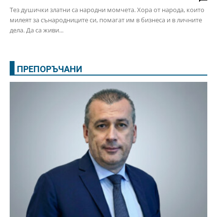
Тез душички златни са народни момчета. Хора от народа, които
милеят за сънародниците си, помагат им в бизнеса и в личните
дела. Да са живи...
ПРЕПОРЪЧАНИ