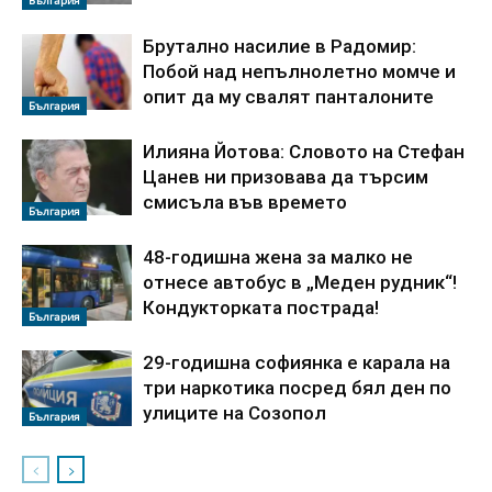
Брутално насилие в Радомир:
Побой над непълнолетно момче и
опит да му свалят панталоните
България
Илияна Йотова: Словото на Стефан
Цанев ни призовава да търсим
смисъла във времето
България
48-годишна жена за малко не
отнесе автобус в „Меден рудник“!
Кондукторката пострада!
България
29-годишна софиянка е карала на
три наркотика посред бял ден по
улиците на Созопол
България