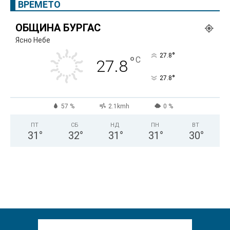
ВРЕМЕТО
ОБЩИНА БУРГАС
Ясно Небе
°
27.8
°
C
27.8
°
27.8
57 %
2.1kmh
0 %
ПТ
СБ
НД
ПН
ВТ
31
°
32
°
31
°
31
°
30
°