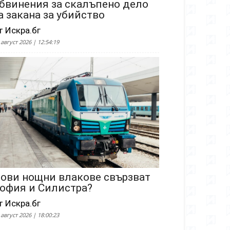
бвинения за скалъпено дело
а закана за убийство
т Искра.бг
 август 2026 | 12:54:19
ови нощни влакове свързват
офия и Силистра?
т Искра.бг
 август 2026 | 18:00:23