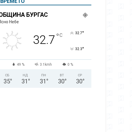
ВРЕМЕТО
ОБЩИНА БУРГАС
Ясно Небе
°
32.7
°
C
32.7
°
32.3
49 %
3.1kmh
0 %
СБ
НД
ПН
ВТ
СР
35
°
31
°
31
°
30
°
30
°