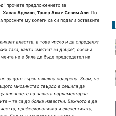
од“ прочете предложението за
ш
,
Хасан Адемов
,
Танер Али
и
Севим Али
. По
въпросните му колеги са си подали оставките
няват властта, в това число и да определят
ии така, както сметнат за добре“
, обясни
 мечта не е била да бъде председател на
 не защото търся някаква подкрепа. Знам, че
ащото мнозинство твърдо е решила да
щу членовете на нашата парламентарна
ите – те са до болка известни. Важното е да
 честта, професионализма и експертизата,