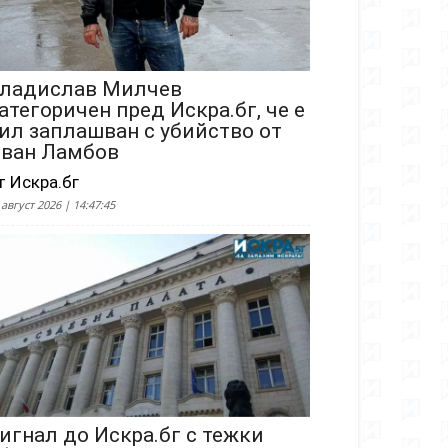
ладислав Милчев
атегоричен пред Искра.бг, че е
ил заплашван с убийство от
ван Ламбов
т Искра.бг
 август 2026 | 14:47:45
игнал до Искра.бг с тежки