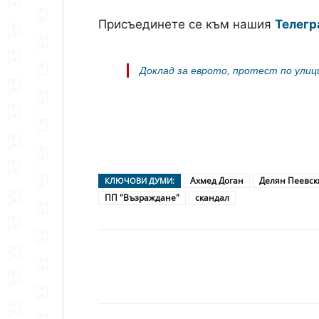
Присъединете се към нашия
Телегр
Доклад за еврото, протест по улиц
Ахмед Доган
Делян Пеевск
КЛЮЧОВИ ДУМИ:
ПП "Възраждане"
скандал
Сподели