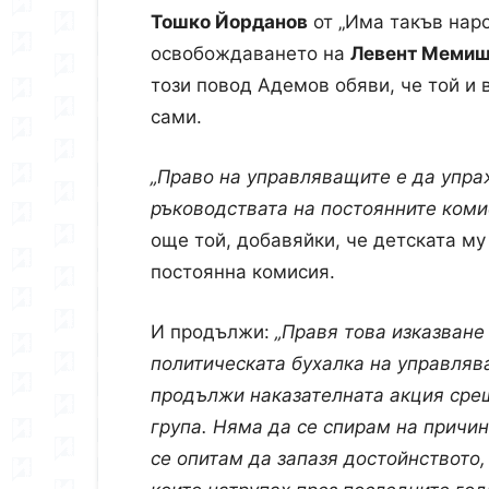
Тошко Йорданов
от „Има такъв нар
освобождаването на
Левент Меми
този повод Адемов обяви, че той и 
сами.
„Право на управляващите е да упраж
ръководствата на постоянните комис
още той, добавяйки, че детската му
постоянна комисия.
И продължи:
„Правя това изказване
политическата бухалка на управляв
продължи наказателната акция сре
група. Няма да се спирам на причин
се опитам да запазя достойнството,