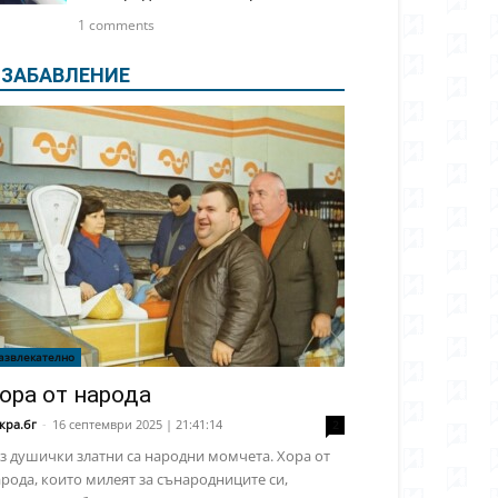
1 comments
ЗАБАВЛЕНИЕ
азвлекателно
ора от народа
кра.бг
-
16 септември 2025 | 21:41:14
2
з душички златни са народни момчета. Хора от
рода, които милеят за сънародниците си,