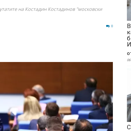
утатите на Костадин Костадинов "московски
В
98
0
к
б
И
о
06
С