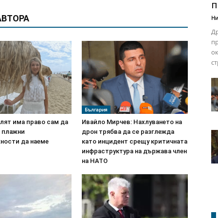
п
АВТОРА
Ни
Др
пр
ок
ст
България
лят има право сам да
Ивайло Мирчев: Нахлуването на
и плажни
дрон трябва да се разглежда
ности да наеме
като инцидент срещу критичната
инфраструктура на държава член
на НАТО