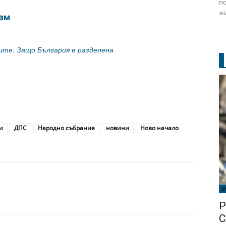
по
жи
ам
ите: Защо България е разделена
и
ДПС
Народно събрание
новини
Ново начало
Б
Р
С