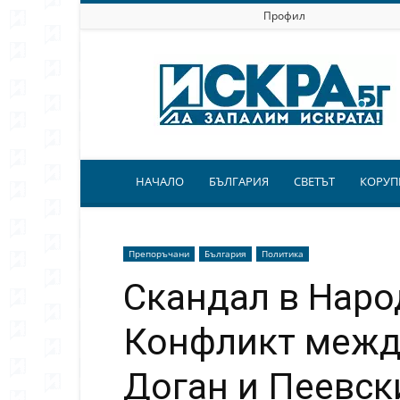
Профил
Искра.бг
НАЧАЛО
БЪЛГАРИЯ
СВЕТЪТ
КОРУП
Препоръчани
България
Политика
Скандал в Наро
Конфликт между
Доган и Пеевск