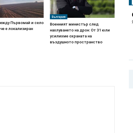
България
ежду Първомай и село
Военният министър след
че е локализиран
нахлуването на дрон: От 31 юли
усилихме охраната на
въздушното пространство