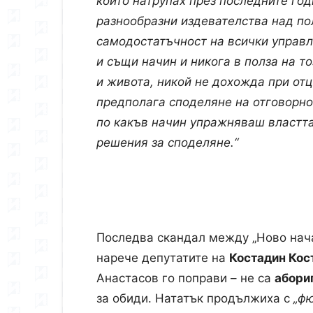
които натрупах през последните год
разнообразни издевателства над по
самодостатъчност на всички управ
и същи начин и никога в полза на то
и живота, никой не дохожда при от
предполага споделяне на отговорно
по какъв начин упражняваш властта
решения за споделяне.“
Последва скандал между „Ново нача
нарече депутатите на
Костадин Кос
Анастасов го поправи – не са
абори
за обиди. Нататък продължиха с
„фю