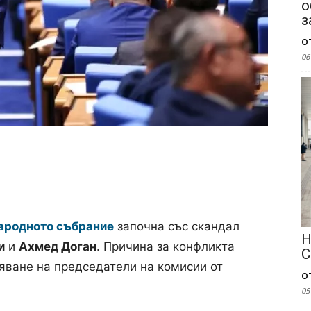
о
з
о
06
ародното събрание
започна със скандал
Н
и
и
Ахмед Доган
. Причина за конфликта
С
яване на председатели на комисии от
о
05