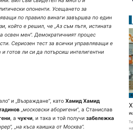
ини. Бил съм свидетел на много и
литически опоненти. Усещането за
ляващи по правило винаги завършва по един
зи, който е решил, че „Аз съм пътя, истината
ца освен мен“. Демократичният процес
сти. Сериозен тест за всички управляващи е
 и готов ли си да потърсиш интелигентни
Р
ло“ и „Възраждане“, като
Хамид Хамид
Х
тадинов
„московски аборигени“
, а Станислав
Ис
гени
, а
чукчи
, и така и той получи
забележка
Те
рер“, „на къса каишка от Москва“.
на