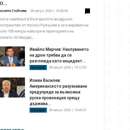
о...
колета Стойчева
-
08 август 2026 | 14:46:06
0
он е навлязъл в българското въздушно
остранство от посока Румъния и се е взривил на
оло 100 метра навътре в територията на
раната, потвърди...
Ивайло Мирчев: Нахлуването
на дрон трябва да се
разглежда като инцидент...
08 август 2026 | 14:12:55
България
Илиян Василев:
Американското разузнаване
предупреди за възможна
руска провокация срещу
държава...
08 август 2026 | 13:45:31
България