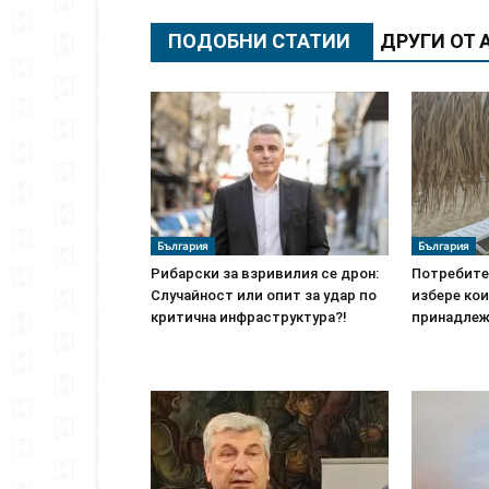
ПОДОБНИ СТАТИИ
ДРУГИ ОТ 
България
България
Рибарски за взривилия се дрон:
Потребите
Случайност или опит за удар по
избере ко
критична инфраструктура?!
принадлеж