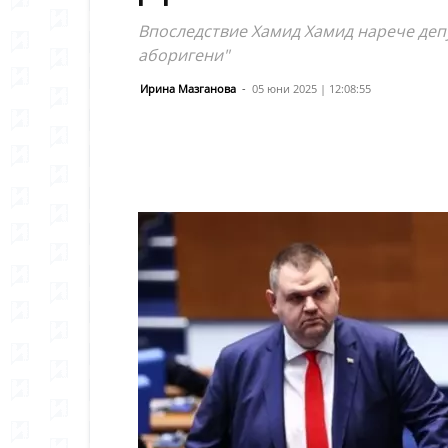
Впоследствие Хамид Хамид нарече деп
аборигени"
Ирина Мазганова
-
05 юни 2025 | 12:08:55
Сподели