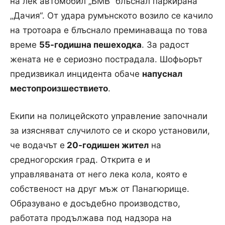
на лек автомобил „БМВ“ блъснал паркирана
„Дачия“. От удара румънското возило се качило
на тротоара е блъснало преминаваща по това
време
55-годишна пешеходка
. За радост
жената не е сериозно пострадала. Шофьорът
предизвикал инцидента обаче
напуснал
местопроизшествието
.
Екипи на полицейското управление започнали
за изясняват случилото се и скоро установили,
че водачът е
20-годишен жител
на
средногорския град. Открита е и
управляваната от него лека кола, която е
собственост на друг мъж от Панагюрище.
Образувано е досъдебно производство,
работата продължава под надзора на