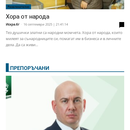
Развлекателно
Хора от народа
Искра.бг
-
16 септември 2025 | 21:41:14
2
Тез душички златни са народни момчета. Хора от народа, които
милеят за сънародниците си, помагат им в бизнеса и в личните
дела. Да са живи...
ПРЕПОРЪЧАНИ