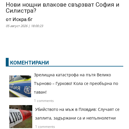
Нови нощни влакове свързват София и
Силистра?
от Искра.бг
05 август 2026 | 18:00:23
КОМЕНТИРАНИ
Зрелищна катастрофа на пътя Велико
Търново – Гурково! Кола се преобърна по
таван!
1 comments
Убийството на мъж в Пловдив: Случаят се
заплита, задържани са и непълнолетни
1 comments