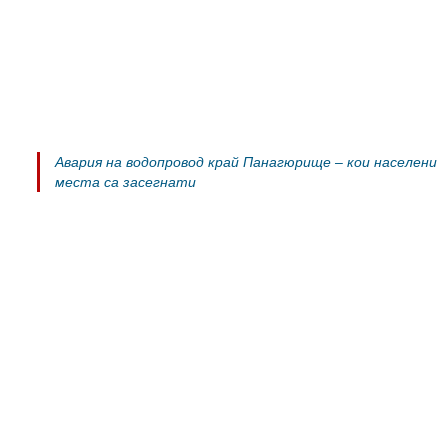
Авария на водопровод край Панагюрище – кои населени
места са засегнати