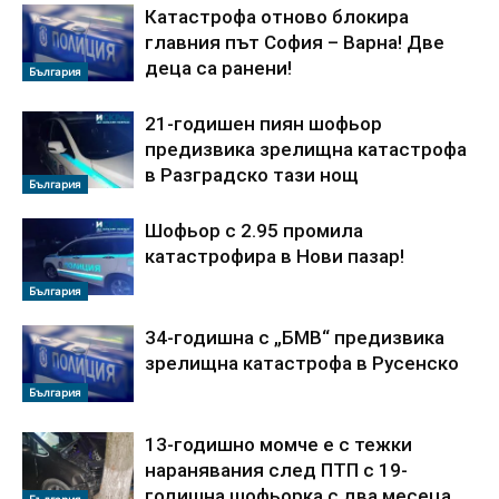
Катастрофа отново блокира
главния път София – Варна! Две
деца са ранени!
България
21-годишен пиян шофьор
предизвика зрелищна катастрофа
в Разградско тази нощ
България
Шофьор с 2.95 промила
катастрофира в Нови пазар!
България
34-годишна с „БМВ“ предизвика
зрелищна катастрофа в Русенско
България
13-годишно момче е с тежки
наранявания след ПТП с 19-
годишна шофьорка с два месеца