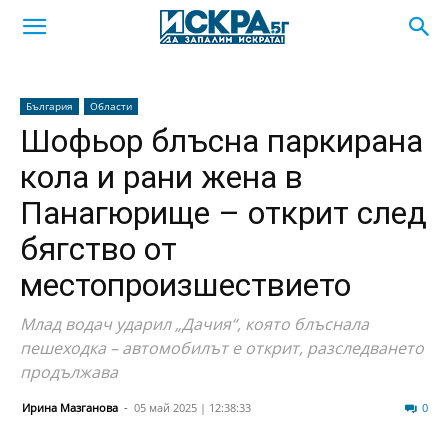
България
Области
Шофьор блъсна паркирана
кола и рани жена в
Панагюрище – открит след
бягство от
местопроизшествието
Млад водач ударил „Дачия“, която блъснала
пешеходка – автомобилът е открит, разследването
продължава
Ирина Мазганова
-
05 май 2025 | 12:38:33
1633
0