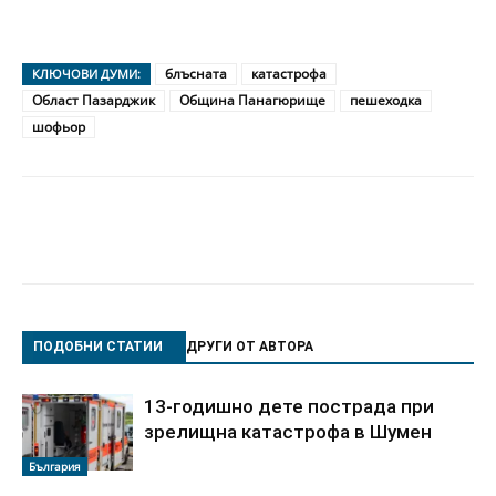
блъсната
катастрофа
КЛЮЧОВИ ДУМИ:
Област Пазарджик
Община Панагюрище
пешеходка
шофьор
ПОДОБНИ СТАТИИ
ДРУГИ ОТ АВТОРА
13-годишно дете пострада при
зрелищна катастрофа в Шумен
България