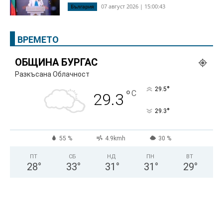
07 август 2026 | 15:00:43
България
ВРЕМЕТО
ОБЩИНА БУРГАС
Разкъсана Облачност
°
29.5
°
C
29.3
°
29.3
55 %
4.9kmh
30 %
ПТ
СБ
НД
ПН
ВТ
28
°
33
°
31
°
31
°
29
°