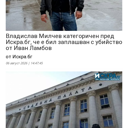
Владислав Милчев категоричен пред
Искра.бг, че е бил заплашван с убийство
от Иван Ламбов
от Искра.бг
06 август 2026 | 14:47:45