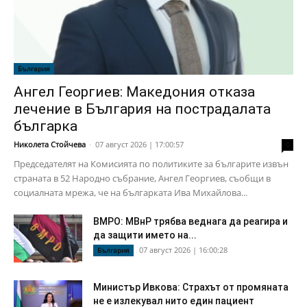
България
Ангел Георгиев: Македония отказа
лечение в България на пострадалата
българка
Николета Стойчева
-
07 август 2026 | 17:00:57
0
Председателят на Комисията по политиките за българите извън
страната в 52 Народно събрание, Ангел Георгиев, съобщи в
социалната мрежа, че на българката Ива Михайлова...
ВМРО: МВнР трябва веднага да реагира и
да защити името на...
07 август 2026 | 16:00:28
България
Министър Ивкова: Страхът от промяната
не е излекувал нито един пациент