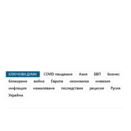
COVID пандемия
Азия
БВП
бизнес
КЛЮЧОВИ ДУМИ:
блокиране
война
Европа
икономика
инвазия
инфлация
намаляване
последствия
рецесия
Русия
Украйна