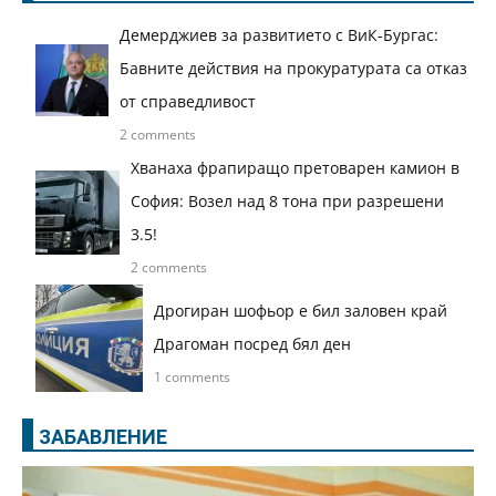
Демерджиев за развитието с ВиК-Бургас:
Бавните действия на прокуратурата са отказ
от справедливост
2 comments
Хванаха фрапиращо претоварен камион в
София: Возел над 8 тона при разрешени
3.5!
2 comments
Дрогиран шофьор е бил заловен край
Драгоман посред бял ден
1 comments
ЗАБАВЛЕНИЕ