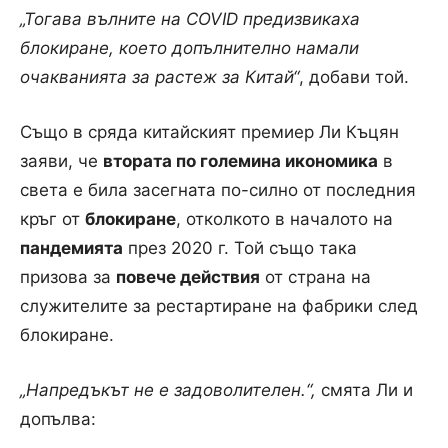
„Тогава вълните на C
OVID предизвикаха
блокиране, което допълнително намали
очакванията за растеж за Китай“
, добави той.
Също в сряда китайският премиер Ли Къцян
заяви, че
втората по големина икономика
в
света е била засегната по-силно от последния
кръг от
блокиране
, отколкото в началото на
пандемията
през 2020 г. Той също така
призова за
повече действия
от страна на
служителите за рестартиране на фабрики след
блокиране.
„Напредъкът не е задоволителен.“,
смята Ли и
допълва: