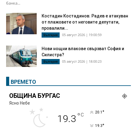
банка...
Костадин Костадинов: Радев е атакуван
от плажoвете от неговите депутати,
провалили...
05 август 2026 | 19:00:59
България
Нови нощни влакове свързват София и
Силистра?
05 август 2026 | 18:00:23
България
ВРЕМЕТО
ОБЩИНА БУРГАС
Ясно Небе
°
20.1
°
C
19.3
°
19.3