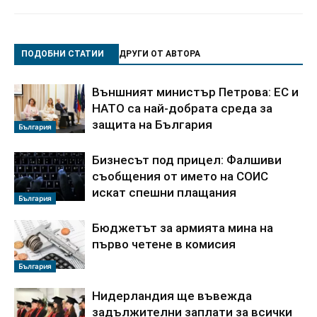
ПОДОБНИ СТАТИИ
ДРУГИ ОТ АВТОРА
Външният министър Петрова: ЕС и
НАТО са най-добрата среда за
защита на България
България
Бизнесът под прицел: Фалшиви
съобщения от името на СОИС
искат спешни плащания
България
Бюджетът за армията мина на
първо четене в комисия
България
Нидерландия ще въвежда
задължителни заплати за всички