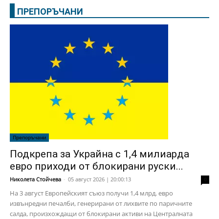
ПРЕПОРЪЧАНИ
Препоръчани
Подкрепа за Украйна с 1,4 милиарда
евро приходи от блокирани руски...
Николета Стойчева
-
05 август 2026 | 20:00:13
0
На 3 август Европейският съюз получи 1,4 млрд. евро
извънредни печалби, генерирани от лихвите по паричните
салда, произхождащи от блокирани активи на Централната