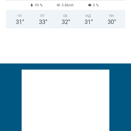
99 %
5.8kmh
0 %
ЧТ
ПТ
СБ
НД
ПН
31
°
33
°
32
°
31
°
30
°