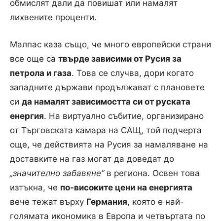
обмислят дали да повишат или намалят
лихвените проценти.
Малпас каза също, че много европейски страни
все още са
твърде зависими от Русия за
петрола и газа
. Това се случва, дори когато
западните държави продължават с плановете
си
да намалят зависимостта си от руската
енергия
. На виртуално събитие, организирано
от Търговската камара на САЩ, той подчерта
още, че действията на Русия за намаляване на
доставките на газ могат да доведат до
„значително забавяне“
в региона. Освен това
изтъкна, че
по-високите цени на енергията
вече тежат върху
Германия
, която е най-
голямата икономика в Европа и четвъртата по