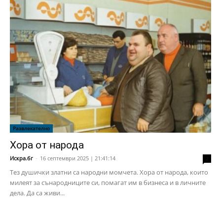
Развлекателно
Хора от народа
Искра.бг
-
16 септември 2025 | 21:41:14
2
Тез душички златни са народни момчета. Хора от народа, които
милеят за сънародниците си, помагат им в бизнеса и в личните
дела. Да са живи...