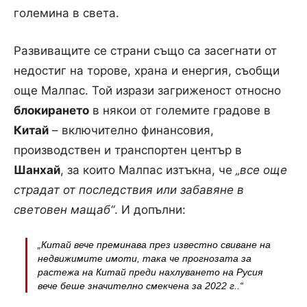
големина в света.
Развиващите се страни също са засегнати от
недостиг на торове, храна и енергия, съобщи
още Малпас. Той изрази загриженост относно
блокирането
в някои от големите градове в
Китай
– включително финансовия,
производствен и транспортен център в
Шанхай
, за които Малпас изтъкна, че
„все още
страдат от последствия или забавяне в
свет
овен мащаб“
. И допълни:
„Китай вече преминава през известно свиване на
недвижимите имоти, така че прогнозата за
растежа на Китай преди нахлуването на Русия
вече беше значително смекчена за 2022 г.
.“